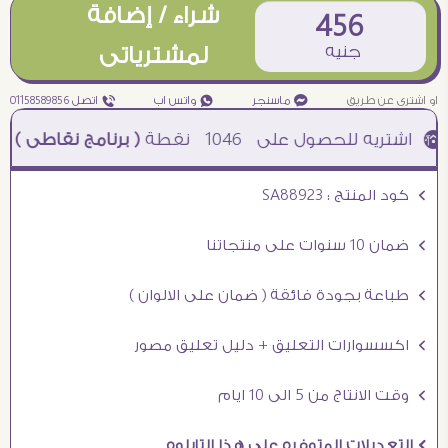
شراء / إضافة
456
جنيه
لمشترياتى
او اشترى عن طريق
¥ ماسنجر
₧ واتس اب
ƒ اتصل 01158589856
1046
نقطة
( برنامج نقاطى )
à خصم 5% للعملاء الجدد à شحن مجانى عند الشراء ب 4000 جنيه à
Ö كود المنتج : SA88923
Ö ضمان 10 سنوات على منتجاتنا
Ö طباعة بجودة فائقة ( ضمان على الالوان )
Ö اكسسوارات التعليق + دليل تعليق مصور
Ö وقت الانتاج من 5 الى 10 ايام
Ö التعديلات المتوفره على هذا التابلوه