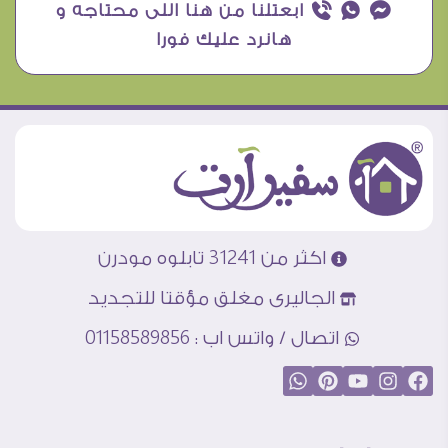
¥ ₧ ƒ ابعتلنا من هنا اللى محتاجه و
هانرد عليك فورا
اكثر من 31241 تابلوه مودرن
الجاليرى مغلق مؤقتا للتجديد
اتصال / واتس اب : 01158589856