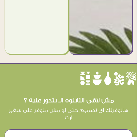
èûôçê
مش لاقى التابلوه الـ بتدور عليه ؟
هانوفرلك اى تصميم حتى لو مش متوفر على سفير
آرت