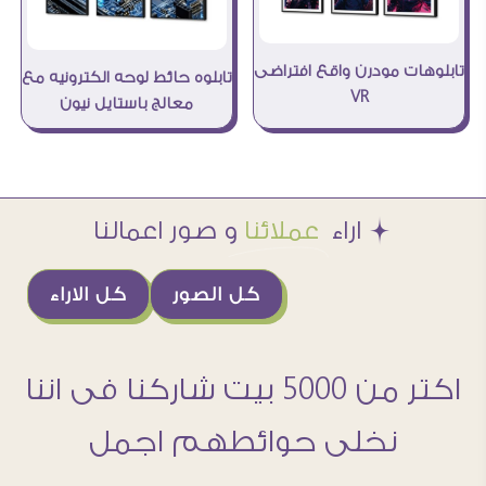
تابلوهات مودرن واقع افتراضى
تابلوه حائط لوحه الكترونيه مع
VR
معالج باستايل نيون
Æ اراء
عملائنا
و صور اعمالنا
كل الصور
كل الاراء
اكتر من 5000 بيت شاركنا فى اننا
نخلى حوائطهم اجمل