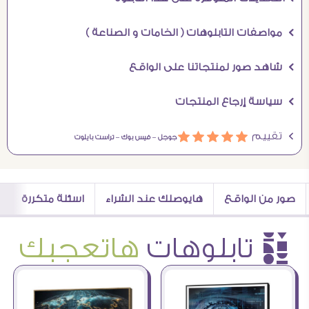
Ö مواصفات التابلوهات ( الخامات و الصناعة )
Ö شاهد صور لمنتجاتنا على الواقع
Ö سياسة إرجاع المنتجات
Ö تقييم
ááááá
جوجل –
فيس بوك –
تراست بايلوت
صور من الواقع
هايوصلك عند الشراء
اسئلة متكررة
è تابلوهات
هاتعجبك