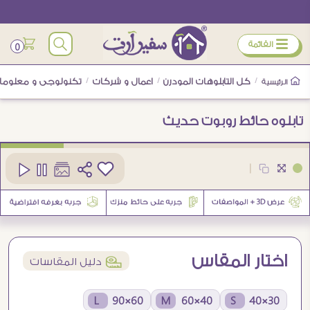
ÿ
القائمة
0
/
كل التابلوهات المودرن
/
اعمال و شركات
/
تكنولوجى و معلوما
الرئيسية
تابلوه حائط روبوت حديث
كود
SA88923
|
1
اختار المقاس
í
دليل المقاسات
60×90 L
40×60 M
30×40 S