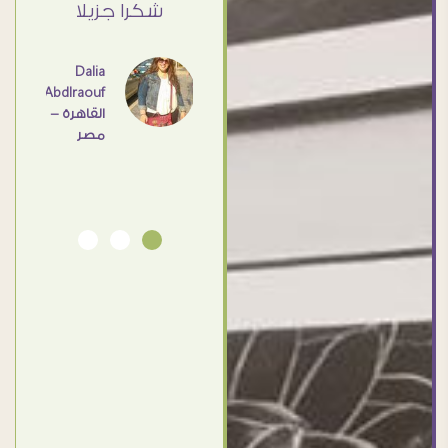
ي حد
شكرا جزيلا
- مصر
عامل
اهم
Dalia
Abdlraouf
القاهرة -
Ahmed
مصر
Elassi
بورسعيد
- مصر