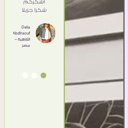
Elsayd
 كبير
اشكركم
القاهرة
ي حد
شكرا جزيلا
- مصر
عامل
اهم
Dalia
Abdlraouf
القاهرة -
Ahmed
مصر
Elassi
بورسعيد
- مصر