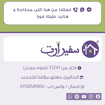
¥ ₧ ƒ ابعتلنا من هنا اللى محتاجه و
هانرد عليك فورا
اكثر من 31241 تابلوه مودرن
الجاليرى مغلق مؤقتا للتجديد
اتصال / واتس اب : 01158589856