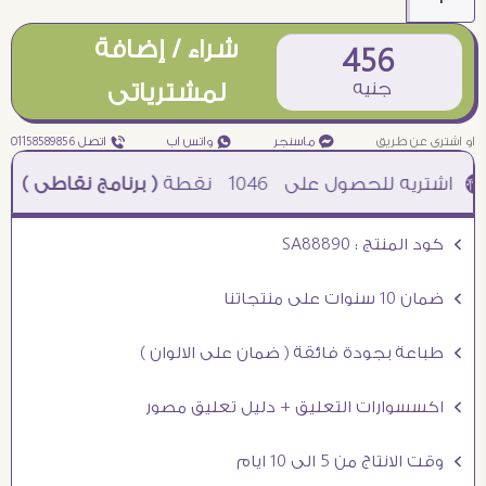
شراء / إضافة
456
جنيه
لمشترياتى
او اشترى عن طريق
¥ ماسنجر
₧ واتس اب
ƒ اتصل 01158589856
1046
نقطة
( برنامج نقاطى )
à خصم 5% للعملاء الجدد à شحن مجانى عند الشراء ب 4000 جنيه à
Ö كود المنتج : SA88890
Ö ضمان 10 سنوات على منتجاتنا
Ö طباعة بجودة فائقة ( ضمان على الالوان )
Ö اكسسوارات التعليق + دليل تعليق مصور
Ö وقت الانتاج من 5 الى 10 ايام