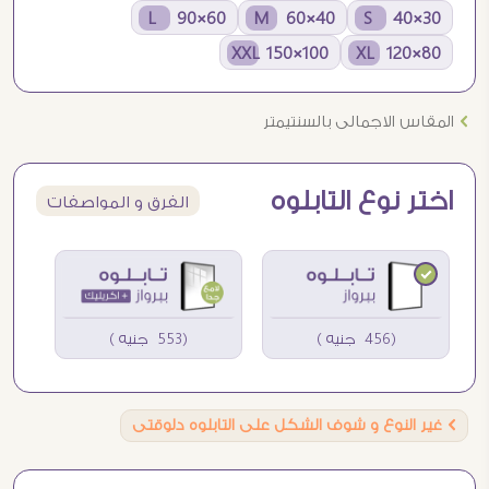
60×90 L
40×60 M
30×40 S
100×150 XXL
80×120 XL
Ö
المقاس الاجمالى بالسنتيمتر
اختر نوع التابلوه
الفرق و المواصفات
(456 جنيه )
(553 جنيه )
Ö
غير النوع و شوف الشكل على التابلوه دلوقتى