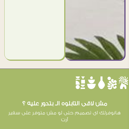
èûôçê
مش لاقى التابلوه الـ بتدور عليه ؟
هانوفرلك اى تصميم حتى لو مش متوفر على سفير
آرت