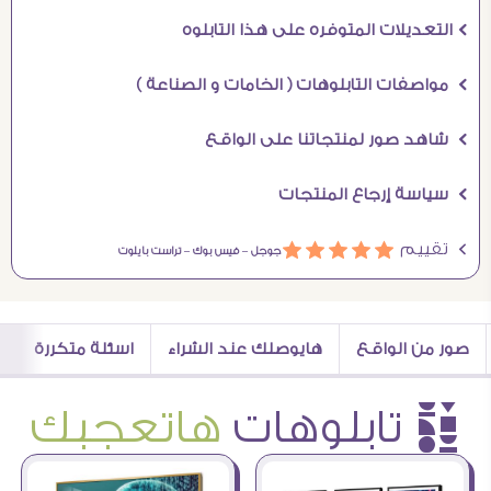
Ö التعديلات المتوفره على هذا التابلوه
Ö مواصفات التابلوهات ( الخامات و الصناعة )
Ö شاهد صور لمنتجاتنا على الواقع
Ö سياسة إرجاع المنتجات
Ö تقييم
ááááá
جوجل –
فيس بوك –
تراست بايلوت
صور من الواقع
هايوصلك عند الشراء
اسئلة متكررة
è تابلوهات
هاتعجبك