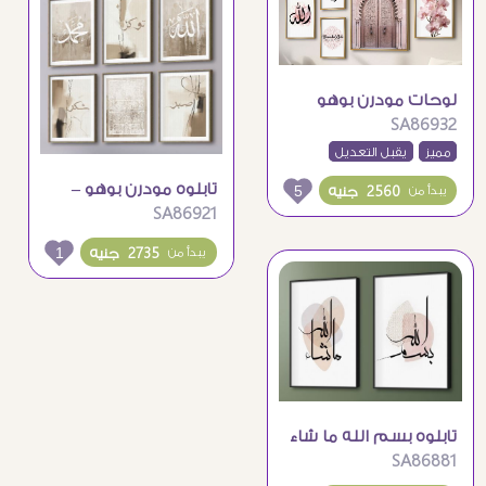
لوحات مودرن بوهو
SA86932
بينك – التوكل
مميز
يقبل التعديل
تابلوه مودرن بوهو –
5
2560 جنيه
يبدأ من
SA86921
توكل و صبر و شكر
1
2735 جنيه
يبدأ من
تابلوه بسم الله ما شاء
SA86881
الله