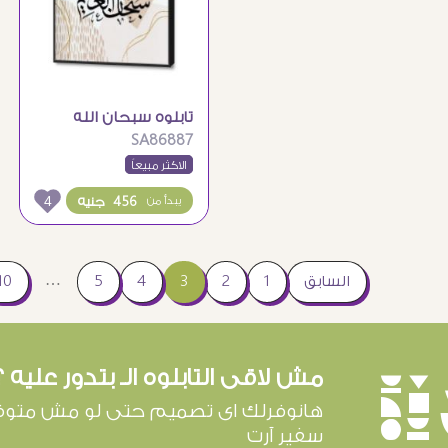
تابلوه سبحان الله
SA86887
العظيم
الاكثر مبيعاً
4
456 جنيه
يبدأ من
…
السابق
1
2
3
4
5
10
مش لاقى التابلوه الـ بتدور عليه ؟
è
هانوفرلك اى تصميم حتى لو مش متوف
سفير آرت