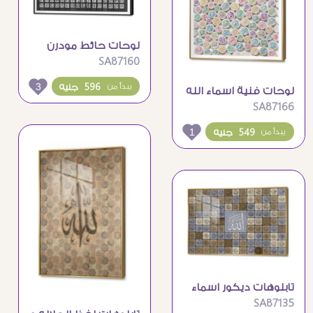
لوحات حائط مودرن
SA87160
اسماء الله الحسنى
خط كوفى
3
596 جنيه
يبدأ من
لوحات فنية اسماء الله
SA87166
الحسنى بالوان زاهية
1
549 جنيه
يبدأ من
تابلوهات ديكور اسماء
SA87135
الله الحسنى بيج و ازرق