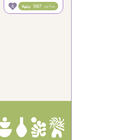
6
1367 جنيه
يبدأ من
ûôçê