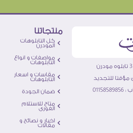
منتجاتنا
كل التابلوهات
المودرن
مواصفات و انواع
التابلوهات
مقاسات و اسعار
 مؤقتا للتجديد
التابلوهات
011585
ضمان الجودة
متاح للاستلام
الفورى
اخبار و نصائح و
مقالات