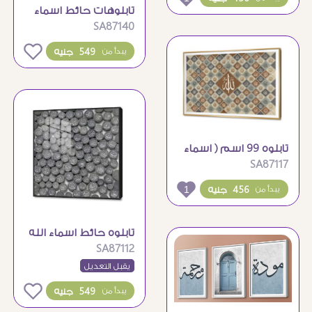
تابلوهات حائط اسماء
SA87140
الله الحسنى ازرق داكن
0
549 جنيه
يبدأ من
تابلوه 99 اسم ( اسماء
SA87117
الله )
1
456 جنيه
يبدأ من
تابلوه حائط اسماء الله
SA87112
الحسنى ابيض و رمادى
يقبل التعديل
0
549 جنيه
يبدأ من