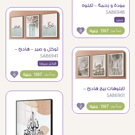
مودة و رحمة – تابلوه
SA86948
هادئ و بسيط
مميز
8
1367 جنيه
يبدأ من
توكل و صبر – هادئ –
SA86941
تابلوه مودرن Boho
الاكثر مبيعاً
6
1367 جنيه
يبدأ من
تابلوهات بيج هادئ –
SA86901
اذكار اسلامية
2
1367 جنيه
يبدأ من