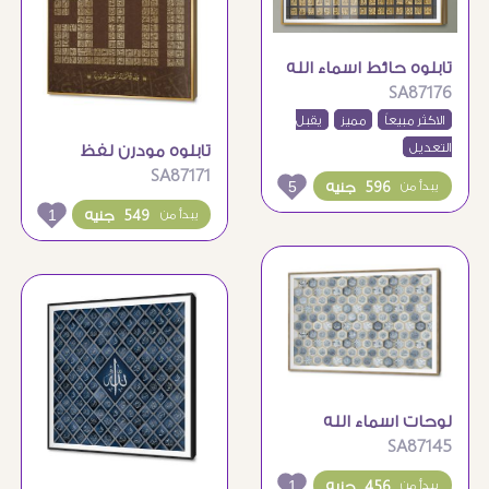
تابلوه حائط اسماء الله
SA87176
الحسنى كاملة – بنى و
ذهبى
الاكثر مبيعاً
مميز
يقبل
التعديل
تابلوه مودرن لفظ
SA87171
الجلاله و اسماء الله
5
596 جنيه
يبدأ من
الحسنى خط كوفى
1
549 جنيه
يبدأ من
لوحات اسماء الله
SA87145
الحسنى مع زخارف
نباتية
1
456 جنيه
يبدأ من