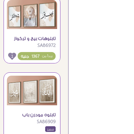
تابلوهات بيج و تركواز
SA86972
اسلامى مودرن
1
1367 جنيه
يبدأ من
تابلوه مودرن باب
SA86909
الكعبة و لفظ الجلالة
مميز