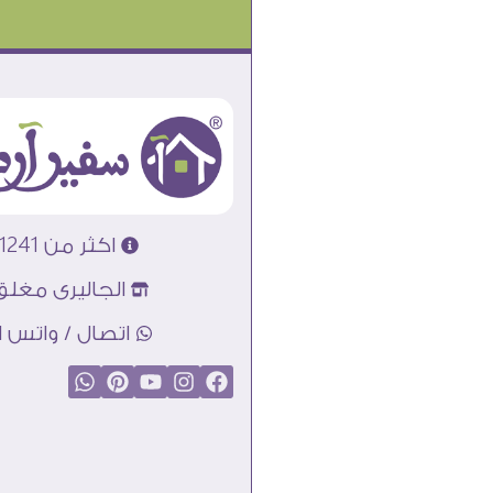
اكثر من 31241 تابلوه مودرن
الجاليرى مغلق
اتصال / واتس اب : 89856