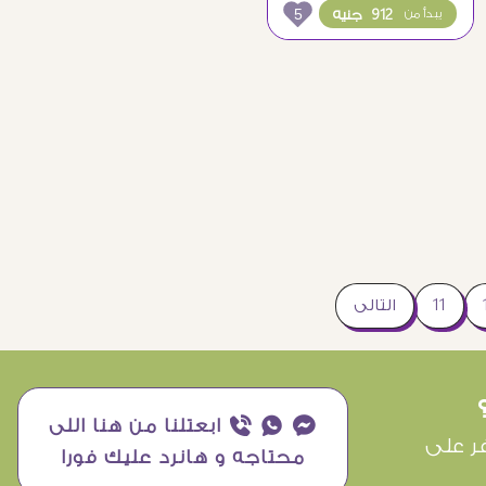
5
912 جنيه
يبدأ من
11
التالى
¥ ₧ ƒ ابعتلنا من هنا اللى
ر على
محتاجه و هانرد عليك فورا