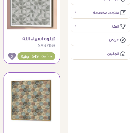
منتجات مخصصة
افكار
تابلوه اسماء الله
عروض
SA87183
الحسنى بتصميم فنى
مميز
الجاليرى
2
549 جنيه
يبدأ من