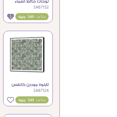
لوحات حائط اسماء
SA87152
الله الحسنى رمادى و
بيج
1
549 جنيه
يبدأ من
تابلوه مودرن كانفس
SA87124
اسماء الله الحسنى
اخضر و ذهبى
0
549 جنيه
يبدأ من