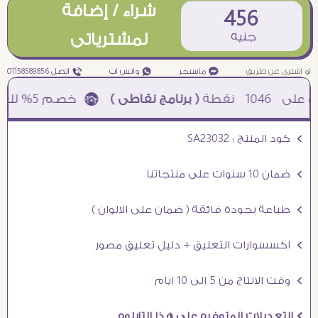
شراء / إضافة
456
جنيه
لمشترياتى
او اشترى عن طريق
¥ ماسنجر
₧ واتس اب
ƒ اتصل 01158589856
1046
نقطة
( برنامج نقاطى )
à خصم 5% للعملاء الجدد à شحن مجانى عند الشراء ب 4000 جنيه à
Ö كود المنتج : SA23032
Ö ضمان 10 سنوات على منتجاتنا
Ö طباعة بجودة فائقة ( ضمان على الالوان )
Ö اكسسوارات التعليق + دليل تعليق مصور
Ö وقت الانتاج من 5 الى 10 ايام
Ö التعديلات المتوفره على هذا التابلوه