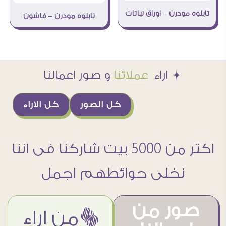
تابلوه مودرن – اوراق نباتات
تابلوه مودرن – فاشون
Æ اراء
عملائنا
و صور اعمالنا
كل الصور
كل الاراء
اكتر من 5000 بيت شاركنا فى اننا
نخلى حوائطهم اجمل
صور من
ëمن اراء