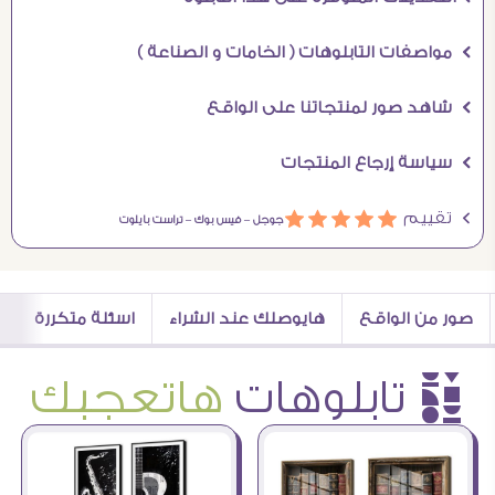
Ö مواصفات التابلوهات ( الخامات و الصناعة )
Ö شاهد صور لمنتجاتنا على الواقع
Ö سياسة إرجاع المنتجات
Ö تقييم
ááááá
جوجل –
فيس بوك –
تراست بايلوت
صور من الواقع
هايوصلك عند الشراء
اسئلة متكررة
è تابلوهات
هاتعجبك