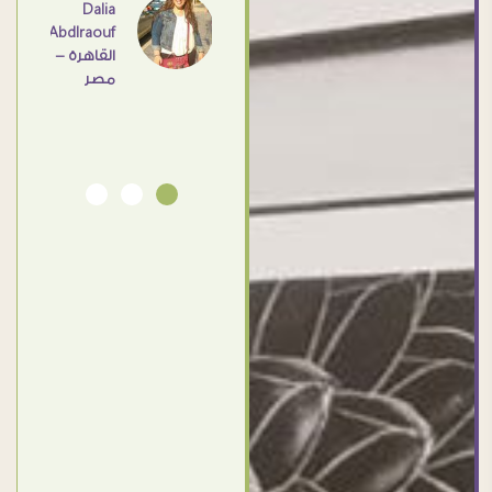
اهم
Dalia
Abdlraouf
القاهرة -
Ahmed
مصر
Elassi
بورسعيد
- مصر