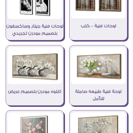
لوحات فنية – كتب
لوحات فنية جيتار وساكسفون
بتصميم مودرن تجريدي
لوحة فنية طبيعه صامتة
تابلوه مودرن بتصميم عريض
للتأمل