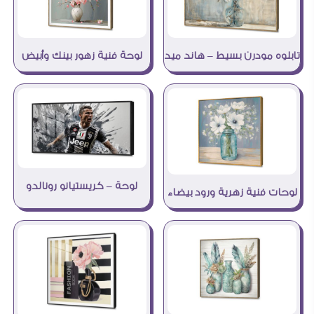
تابلوه مودرن بسيط – هاند ميد
لوحة فنية زهور بينك وأبيض
لوحة – كريستيانو رونالدو
لوحات فنية زهرية ورود بيضاء