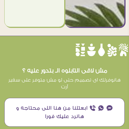
èûôçê
مش لاقى التابلوه الـ بتدور عليه ؟
هانوفرلك اى تصميم حتى لو مش متوفر على سفير
آرت
¥ ₧ ƒ ابعتلنا من هنا اللى محتاجه و
هانرد عليك فورا