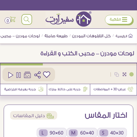
ÿ
القائمة
0
/
كل التابلوهات المودرن
/
طبيعه صامتة
/
لوحات مودرن – محبى ال
الرئيسية
لوحات مودرن – محبى الكتب و القراءة
كود
SA23032
|
1
اختار المقاس
í
دليل المقاسات
60×90 L
40×60 M
30×40 S