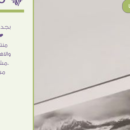
أنا استلمت حاجتى وطلعوا بجد ما شاء الله
بجد 
تحفة .. الشغل أكتر من رائع والالتزام والزوق
❤❤
والصبر فى التعامل بجد مفيش كلام وده
منت
مش أول تعامل ليا مع سفير ارت وأكيد ان
والاه
شاء الله مش أخر تعامل بشكركم على
..مش
الحاجات جدا جدا
من
Doaa Elsayd
القاهرة - مصر