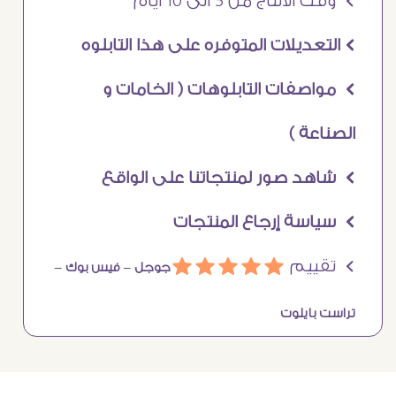
Ö وقت الانتاج من 5 الى 10 ايام
Ö التعديلات المتوفره على هذا التابلوه
Ö مواصفات التابلوهات ( الخامات و
الصناعة )
Ö شاهد صور لمنتجاتنا على الواقع
Ö سياسة إرجاع المنتجات
Ö تقييم
ááááá
جوجل –
فيس بوك –
تراست بايلوت