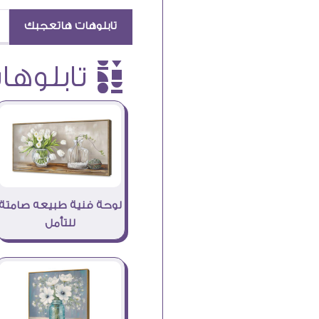
تابلوهات هاتعجبك
è تابلوهات
لوحة فنية طبيعه صامتة
للتأمل