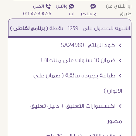
او اشترى عن
¥
₧ واتس
ƒ اتصل
طريق
ماسنجر
اب
01158589856
1259
نقطة
( برنامج نقاطى )
à خصم 5% للعملاء الجدد à شحن مجانى عند الشراء ب 4000 جنيه à
Ö كود المنتج : SA24980
Ö ضمان 10 سنوات على منتجاتنا
Ö طباعة بجودة فائقة ( ضمان على
الالوان )
Ö اكسسوارات التعليق + دليل تعليق
مصور