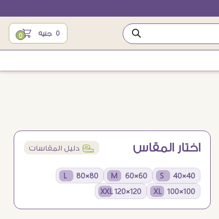
0
جنيه
0
اختار المقاس
í
دليل المقاسات
80×80 L
60×60 M
40×40 S
120×120 XXL
100×100 XL