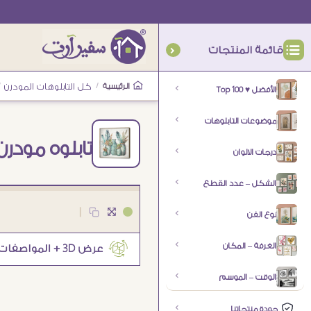
قائمة المنتجات
الرئيسية
/
كل التابلوهات المودرن
/
الأفضل ♥ Top 100
موضوعات التابلوهات
تابلوه مودرن 
درجات الالوان
الشكل – عدد القطع
|
نوع الفن
الغرفة – المكان
الوقت – الموسم
جودة منتجاتنا