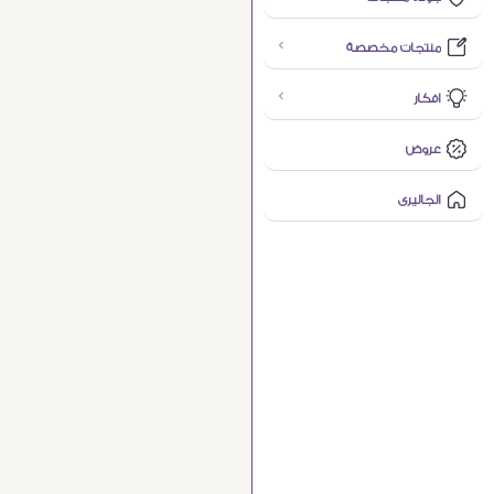
منتجات مخصصة
افكار
عروض
الجاليرى