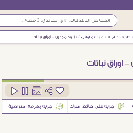
طبيعه صامتة
/
فازات و اوانى
/
تابلوه مودرن – اوراق نباتات
– اوراق نباتات
كود
SA24980
2