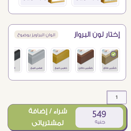
إختار لون البرواز
الوان البراويز بوضوح
شراء / إضافة
549
جنيه
لمشترياتى