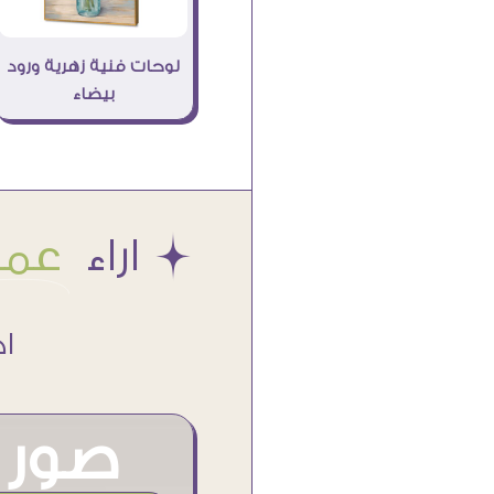
لوحات فنية زهرية ورود
بيضاء
Æ اراء
عملا
اكتر من
صور م