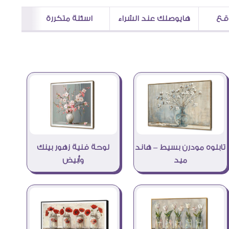
اقع
هايوصلك عند الشراء
اسئلة متكررة
تابلوه مودرن بسيط – هاند
لوحة فنية زهور بينك
ميد
وأبيض