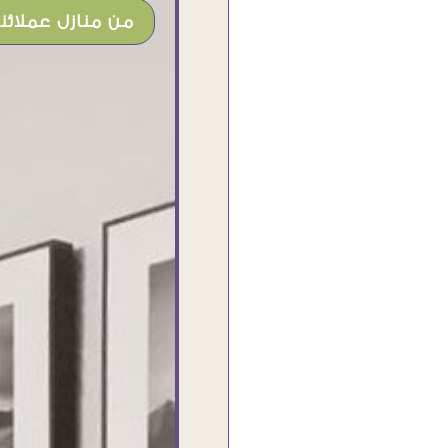
من منازل عملائنا
شغل جميل وخامات رائعه وموقع فوق
الرائع قدرت منه اني اختار التابلوهات
واركبها علي المكان بشكل مطابق جدا
للحقيقه واهتمامهم بالتفاصيل والتغليف
وإرضاء العميل والخامات والتقفيل وسرعة
التوصيل. بصراحه وبمنتهي الأمانه مكسب
كبير لاي حد يتعامل معاهم
Ahmed Elassi
بورسعيد - مصر