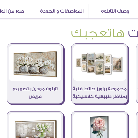
وصف التابلوه
المواصفات و الجودة
صور من الو
هاتعجبك
مجموعة براويز حائط فنية
تابلوه مودرن بتصميم
بمناظر طبيعية كلاسيكية
عريض