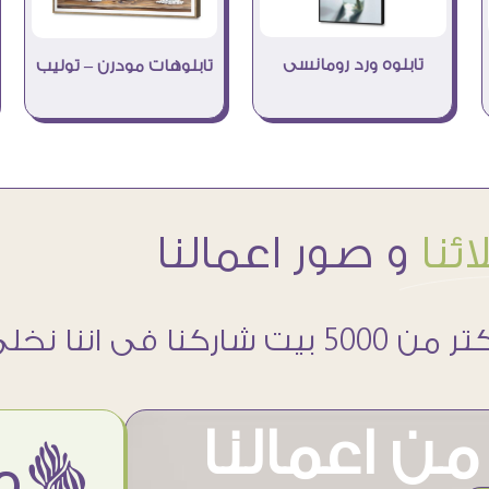
تابلوه ورد رومانسى
تابلوهات مودرن – توليب
ئنا
و صور اعمالنا
 5000 بيت شاركنا فى اننا نخلى حوائطهم اجمل
ن اعمالنا
ëمن اراء عملائنا