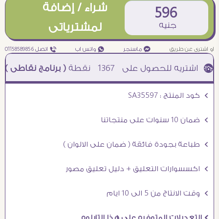
شراء / إضافة
596
جنيه
لمشترياتى
او اشترى عن طريق
¥ ماسنجر
₧ واتس اب
ƒ اتصل 01158589856
1367
نقطة
( برنامج نقاطى )
à خصم 5% للعملاء الجدد à شحن مجانى عند الشراء ب 4000 جنيه à
Ö كود المنتج : SA35597
Ö ضمان 10 سنوات على منتجاتنا
Ö طباعة بجودة فائقة ( ضمان على الالوان )
Ö اكسسوارات التعليق + دليل تعليق مصور
Ö وقت الانتاج من 5 الى 10 ايام
Ö التعديلات المتوفره على هذا التابلوه