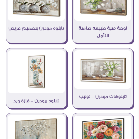
لوحة فنية طبيعه صامتة
تابلوه مودرن بتصميم عريض
للتأمل
تابلوهات مودرن – توليب
تابلوه مودرن – فازة ورد