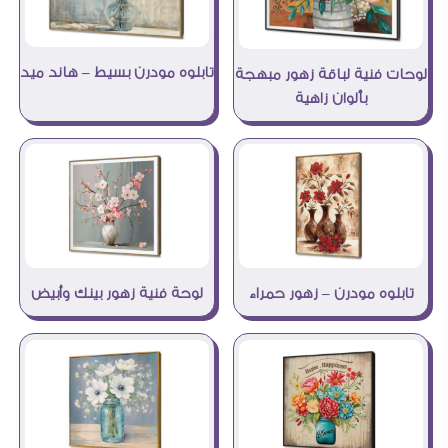
تابلوه مودرن بسيط – هاند ميد
لوحات فنية لباقة زهور مبهجة
بألوان زاهية
تابلوه مودرن – زهور حمراء
لوحة فنية زهور بينك وأبيض