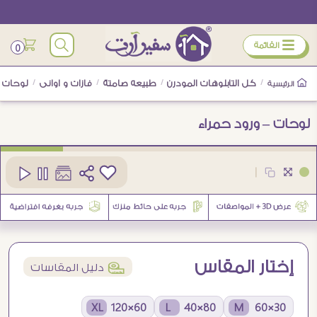
ÿ
القائمة
0
/
كل التابلوهات المودرن
/
طبيعه صامتة
/
فازات و اوانى
/
لوحات –
الرئيسية
لوحات – ورود حمراء
كود
SA35597
|
5
إختار المقاس
í
دليل المقاسات
60×120 XL
80×40 L
30×60 M