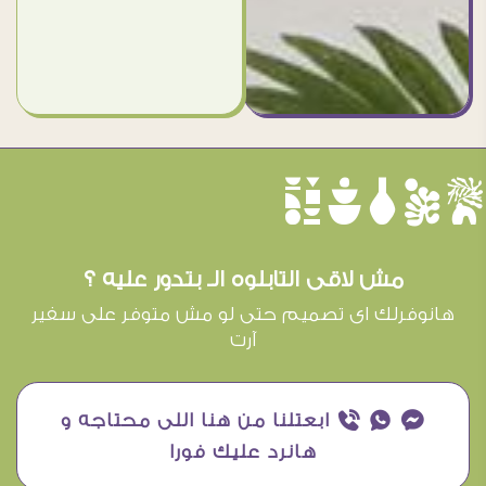
èûôçê
مش لاقى التابلوه الـ بتدور عليه ؟
هانوفرلك اى تصميم حتى لو مش متوفر على سفير
آرت
¥ ₧ ƒ ابعتلنا من هنا اللى محتاجه و
هانرد عليك فورا