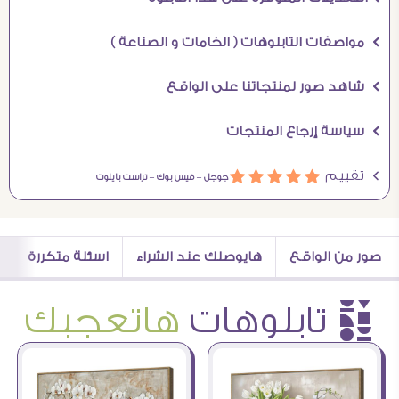
Ö مواصفات التابلوهات ( الخامات و الصناعة )
Ö شاهد صور لمنتجاتنا على الواقع
Ö سياسة إرجاع المنتجات
Ö تقييم
ááááá
جوجل –
فيس بوك –
تراست بايلوت
صور من الواقع
هايوصلك عند الشراء
اسئلة متكررة
è تابلوهات
هاتعجبك