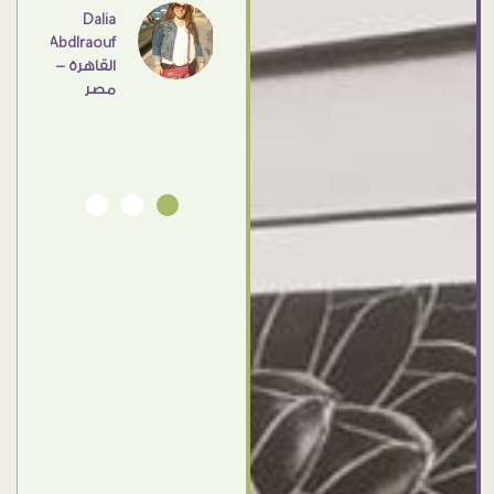
اهم
Dalia
Abdlraouf
القاهرة -
Ahmed
مصر
Elassi
بورسعيد
- مصر