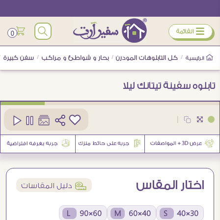
ÿ
القائمة
0
/
كل التابلوهات المودرن
/
بحار و شواطئ و مراكب
/
سفن كبيرة
/
الرئيسية
تابلوه سفينة تيتانك ليلا
كود
SA88513
|
اختار المقاس
í
دليل المقاسات
60×90 L
40×60 M
30×40 S