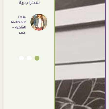
ي حد
شكرا جزيلا
- مصر
عامل
اهم
Dalia
Abdlraouf
القاهرة -
Ahmed
مصر
Elassi
بورسعيد
- مصر