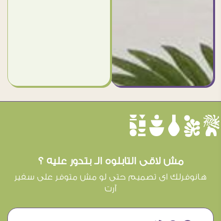
èûôçê
مش لاقى التابلوه الـ بتدور عليه ؟
هانوفرلك اى تصميم حتى لو مش متوفر على سفير
آرت