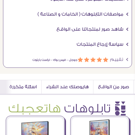
Ö مواصفات التابلوهات ( الخامات و الصناعة )
Ö شاهد صور لمنتجاتنا على الواقع
Ö سياسة إرجاع المنتجات
Ö تقييم
ááááá
جوجل –
فيس بوك –
تراست بايلوت
صور من الواقع
هايوصلك عند الشراء
اسئلة متكررة
è تابلوهات
هاتعجبك