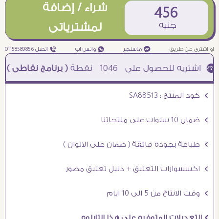
شراء / إضافة
456
جنيه
لمشترياتى
او اشترى عن طريق
¥ ماسنجر
₧ واتس اب
ƒ اتصل 01158589856
1046
نقطة
( برنامج نقاطى )
à خصم 5% للعملاء الجدد à شحن مجانى عند الشراء ب 4000 جنيه à
Ö كود المنتج : SA88513
Ö ضمان 10 سنوات على منتجاتنا
Ö طباعة بجودة فائقة ( ضمان على الالوان )
Ö اكسسوارات التعليق + دليل تعليق مصور
Ö وقت الانتاج من 5 الى 10 ايام
Ö التعديلات المتوفره على هذا التابلوه