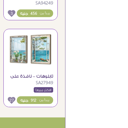
SA94249
شارع أوروبي و مقهى
3
456 جنيه
يبدأ من
تابلوهات – نافذة على
SA27949
البحر
الاكثر مبيعاً
27
912 جنيه
يبدأ من