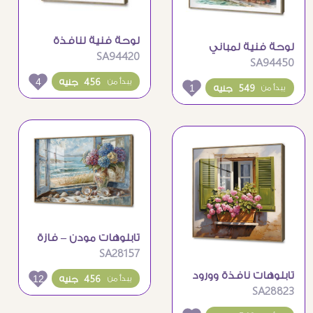
لوحة فنية لنافذة
لوحة فنية لمباني
SA94420
ريفية عتيقة مع زهور
SA94450
ملونة على ضفاف
4
بحيرة
456 جنيه
يبدأ من
1
549 جنيه
يبدأ من
تابلوهات مودن – فازة
SA28157
ورود
تابلوهات نافذة وورود
12
456 جنيه
يبدأ من
SA28823