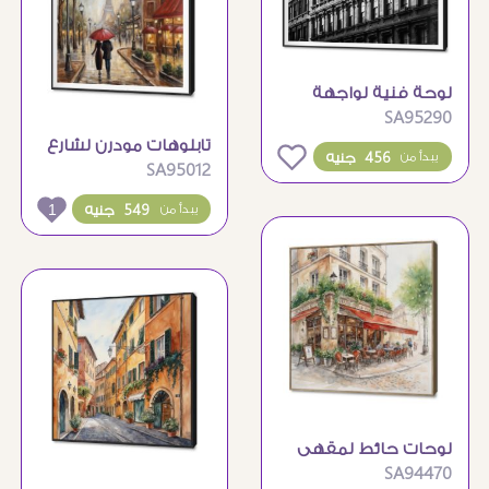
لوحة فنية لواجهة
SA95290
مبنى كلاسيكي أبيض
تابلوهات مودرن لشارع
وأسود
0
456 جنيه
يبدأ من
SA95012
باريسي ممطر و برج
ايفل
1
549 جنيه
يبدأ من
لوحات حائط لمقهى
SA94470
باريسي كلاسيكي