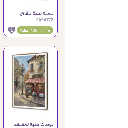
لوحة فنية لشارع
SA94772
المدينة المضيء ليلاً
بالمطر
1
456 جنيه
يبدأ من
لوحات فنية لمشهد