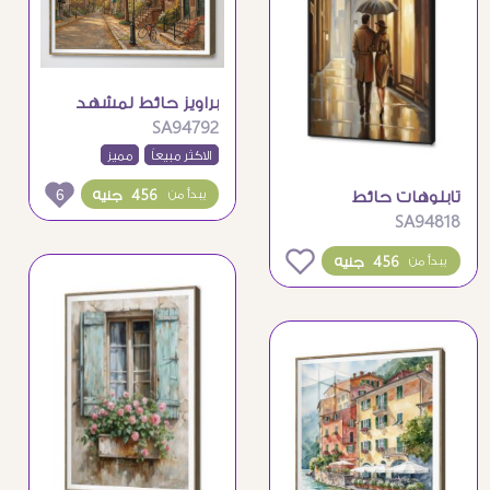
براويز حائط لمشهد
SA94792
شارع خريفي ساحر
وهادئ
الاكثر مبيعاً
مميز
6
456 جنيه
يبدأ من
تابلوهات حائط
SA94818
رومانسية لزوجين
بمدينة كلاسيكية
0
456 جنيه
يبدأ من
ممطرة