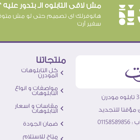
مش لاقى التابلوه الـ بتدور عليه ؟
è
هانوفرلك اى تصميم حتى لو مش متوف
سفير آرت
منتجاتنا
كل التابلوهات
المودرن
مواصفات و انواع
التابلوهات
مقاسات و اسعار
 مؤقتا للتجديد
التابلوهات
011585
ضمان الجودة
متاح للاستلام