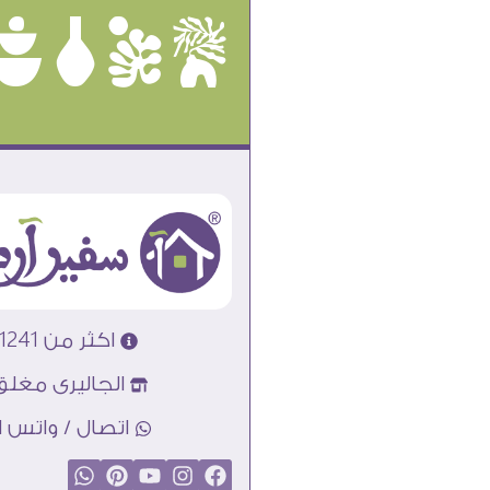
ûôçê
اكثر من 31241 تابلوه مودرن
الجاليرى مغلق
اتصال / واتس اب : 89856