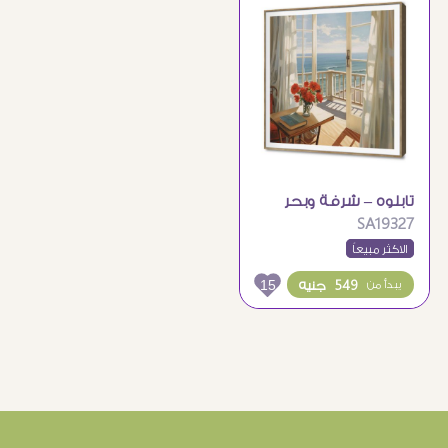
تابلوه – شرفة وبحر
SA19327
الاكثر مبيعاً
15
549 جنيه
يبدأ من