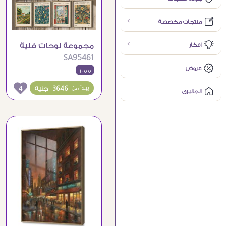
منتجات مخصصة
افكار
مجموعة لوحات فنية
SA95461
رائعة لأشهر الفنانين
عروض
مميز
العالميين
4
3646 جنيه
يبدأ من
الجاليرى