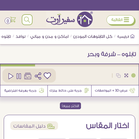
ÿ
القائمة
0
/
كل التابلوهات المودرن
/
اماكن و مدن و مباني
/
نوافذ
/
تابلوه 
الرئيسية
تابلوه – شرفة وبحر
كود
SA19327
|
15
الاكثر مبيعاً
اختار المقاس
í
دليل المقاسات