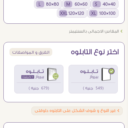
80×80 L
60×60 M
40×40 S
120×120 XXL
100×100 XL
Ö
المقاس الاجمالى بالسنتيمتر
اختر نوع التابلوه
الفرق و المواصفات
(549 جنيه )
(679 جنيه )
Ö
غير النوع و شوف الشكل على التابلوه دلوقتى