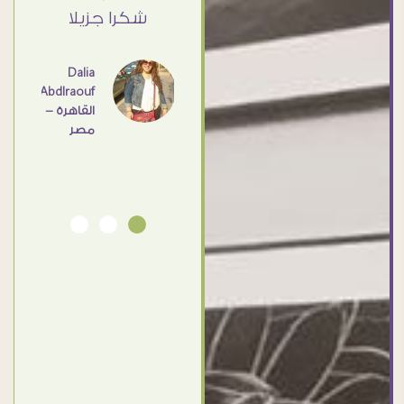
القاهرة
ي حد
شكرا جزيلا
- مصر
عامل
اهم
Dalia
Abdlraouf
القاهرة -
Ahmed
مصر
Elassi
بورسعيد
- مصر