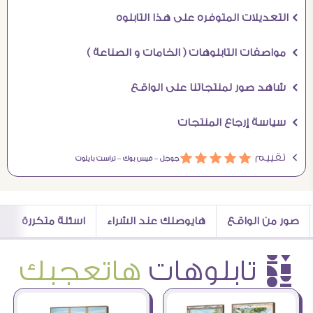
Ö التعديلات المتوفره على هذا التابلوه
Ö مواصفات التابلوهات ( الخامات و الصناعة )
Ö شاهد صور لمنتجاتنا على الواقع
Ö سياسة إرجاع المنتجات
Ö تقييم
ááááá
جوجل –
فيس بوك –
تراست بايلوت
صور من الواقع
هايوصلك عند الشراء
اسئلة متكررة
è تابلوهات
هاتعجبك