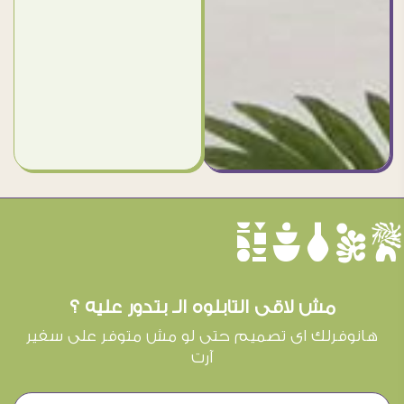
èûôçê
مش لاقى التابلوه الـ بتدور عليه ؟
هانوفرلك اى تصميم حتى لو مش متوفر على سفير
آرت