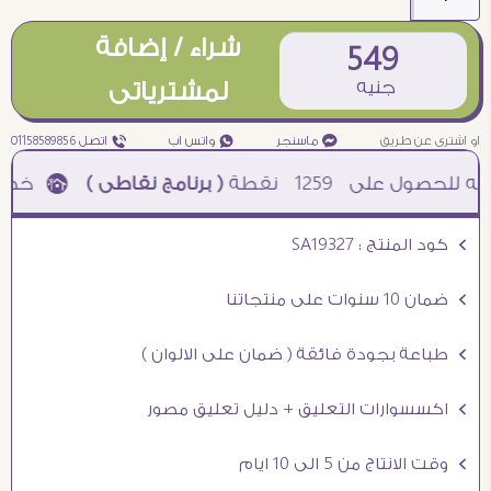
شراء / إضافة
549
جنيه
لمشترياتى
او اشترى عن طريق
¥ ماسنجر
₧ واتس اب
ƒ اتصل 01158589856
1259
نقطة
( برنامج نقاطى )
à خصم 5% للعملاء الجدد à شحن مجانى عند الشراء ب 4000 جنيه à
Ö كود المنتج : SA19327
Ö ضمان 10 سنوات على منتجاتنا
Ö طباعة بجودة فائقة ( ضمان على الالوان )
Ö اكسسوارات التعليق + دليل تعليق مصور
Ö وقت الانتاج من 5 الى 10 ايام