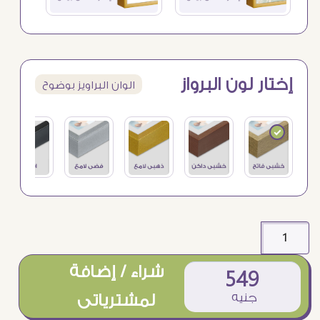
إختار لون البرواز
الوان البراويز بوضوح
شراء / إضافة
549
جنيه
لمشترياتى