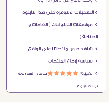
Ö وقت الانتاج من 5 الى 10 ايام
Ö التعديلات المتوفره على هذا التابلوه
Ö مواصفات التابلوهات ( الخامات و
الصناعة )
Ö شاهد صور لمنتجاتنا على الواقع
Ö سياسة إرجاع المنتجات
Ö تقييم
ááááá
جوجل –
فيس بوك –
تراست بايلوت