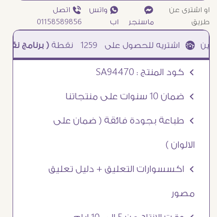
او اشترى عن
¥
₧ واتس
ƒ اتصل
طريق
ماسنجر
اب
01158589856
1259
نقطة
( برنامج نقاطى )
à خصم 5% للعملاء الجدد à شحن مجانى عند الشراء ب 4000 جنيه à
Ö كود المنتج : SA94470
Ö ضمان 10 سنوات على منتجاتنا
Ö طباعة بجودة فائقة ( ضمان على
الالوان )
Ö اكسسوارات التعليق + دليل تعليق
مصور