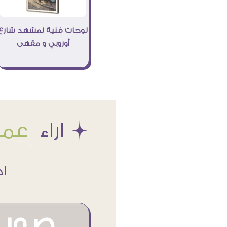
لوحات فنية لمشهد شارع
أوروبي و مقهى
Æ اراء
عملا
اكتر من
صور م