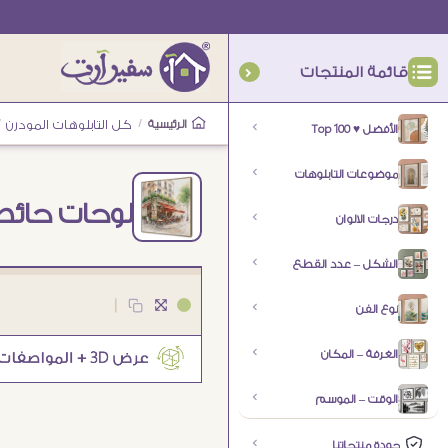
قائمة المنتجات
الرئيسية
/
كل التابلوهات المودرن
/
الأفضل ♥ Top 100
موضوعات التابلوهات
لوحات حائط
درجات الالوان
الشكل – عدد القطع
|
نوع الفن
الغرفة – المكان
الوقت – الموسم
جودة منتجاتنا