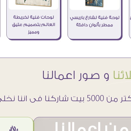
لوحات فنية لخريطة
لوحة فنية لشارع باريسي
العالم بتصميم عتيق
ممطر بألوان دافئة
ومميز
ئنا
و صور اعمالنا
 5000 بيت شاركنا فى اننا نخلى حوائطهم اجمل
ن اعمالنا