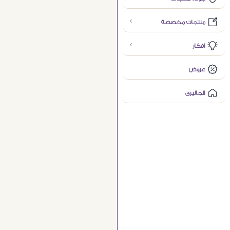
منتجات مخصصة
افكار
عروض
الجاليرى