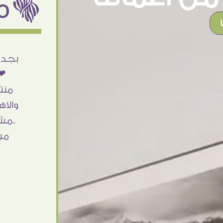
ëمن اراء عملائنا
أنا استلمت حاجتى وطلعوا بجد ما شاء الله
بجد 
تحفة .. الشغل أكتر من رائع والالتزام والزوق
❤❤
والصبر فى التعامل بجد مفيش كلام وده
منت
مش أول تعامل ليا مع سفير ارت وأكيد ان
والاه
شاء الله مش أخر تعامل بشكركم على
..مش
الحاجات جدا جدا
من
Doaa Elsayd
القاهرة - مصر