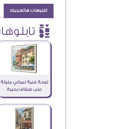
تابلوهات هاتعجبك
è تابلوهات
لوحة فنية لمباني ملونة
على ضفاف بحيرة