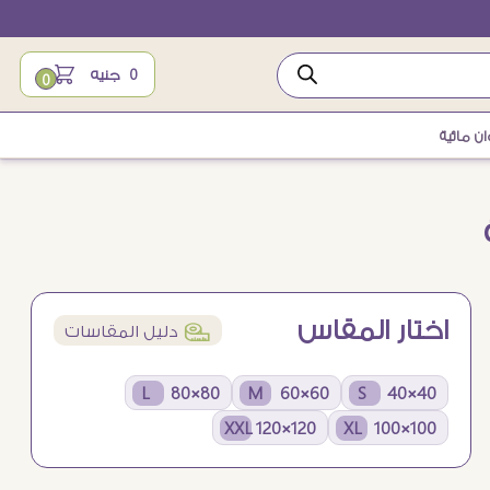
0
جنيه
0
 مائية
اختار المقاس
í
دليل المقاسات
80×80 L
60×60 M
40×40 S
120×120 XXL
100×100 XL