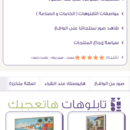
Ö مواصفات التابلوهات ( الخامات و الصناعة )
Ö شاهد صور لمنتجاتنا على الواقع
Ö سياسة إرجاع المنتجات
Ö تقييم
ááááá
جوجل –
فيس بوك –
تراست بايلوت
صور من الواقع
هايوصلك عند الشراء
اسئلة متكررة
è تابلوهات
هاتعجبك