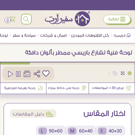
ÿ
القائمة
0
/
كل التابلوهات المودرن
/
اعمال و شركات
/
سياحة و سفر
/
لوحة 
الرئيسية
لوحة فنية لشارع باريسي ممطر بألوان دافئة
كود
SA94328
|
4
اختار المقاس
í
دليل المقاسات
60×90 L
40×60 M
30×40 S