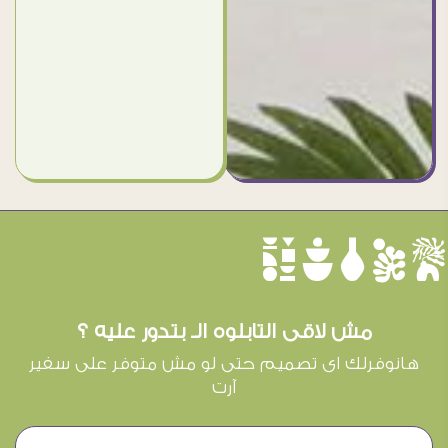
èûôçê
مش لاقى التابلوه الـ بتدور عليه ؟
هانوفرلك اى تصميم حتى لو مش متوفر على سفير
آرت