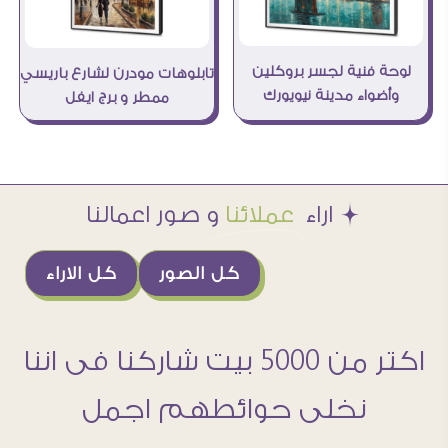
لوحة فنية لجسر بروكلين
تابلوهات مودرن لشارع باريسي
وأضواء مدينة نيويورك
ممطر و برج ايفل
Æ اراء
عملائنا
و صور اعمالنا
كل الصور
كل الاراء
اكتر من 5000 بيت شاركنا فى اننا
نخلى حوائطهم اجمل