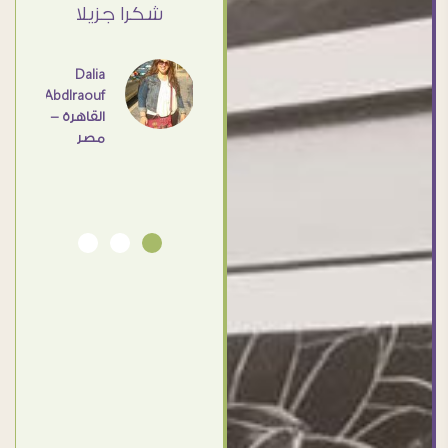
القاهرة
ي حد
شكرا جزيلا
- مصر
عامل
اهم
Dalia
Abdlraouf
القاهرة -
Ahmed
مصر
Elassi
بورسعيد
- مصر