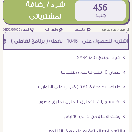
شراء / إضافة
456
جنيه
لمشترياتى
او اشترى عن طريق
¥ ماسنجر
₧ واتس اب
ƒ اتصل 01158589856
1046
نقطة
( برنامج نقاطى )
à خصم 5% للعملاء الجدد à شحن مجانى عند الشراء ب 4000 جنيه à
Ö كود المنتج : SA94328
Ö ضمان 10 سنوات على منتجاتنا
Ö طباعة بجودة فائقة ( ضمان على الالوان )
Ö اكسسوارات التعليق + دليل تعليق مصور
Ö وقت الانتاج من 5 الى 10 ايام
Ö التعديلات المتوفره على هذا التابلوه