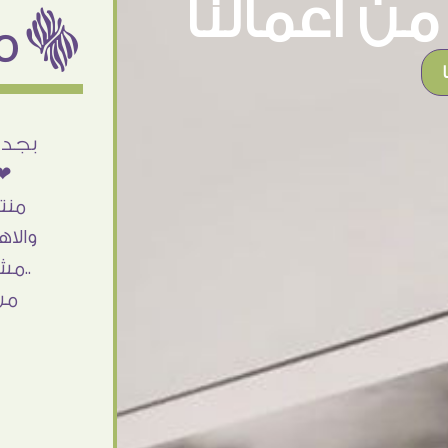
ن اعمالنا
ëمن اراء عملائنا
أنا استلمت حاجتى وطلعوا بجد ما شاء الله
بجد 
تحفة .. الشغل أكتر من رائع والالتزام والزوق
❤❤
والصبر فى التعامل بجد مفيش كلام وده
منت
مش أول تعامل ليا مع سفير ارت وأكيد ان
والاه
شاء الله مش أخر تعامل بشكركم على
..مش
الحاجات جدا جدا
من
Doaa Elsayd
القاهرة - مصر