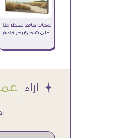
لوحات حائط لمنظر فنار
على شاطئ بحر هادئ
Æ اراء
عملا
اكتر من