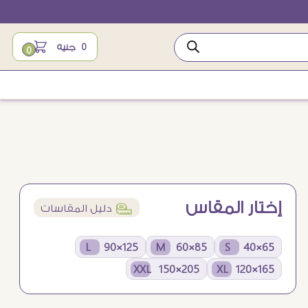
0
جنيه
0
إختار المقاس
í
دليل المقاسات
125×90 L
85×60 M
65×40 S
205×150 XXL
165×120 XL