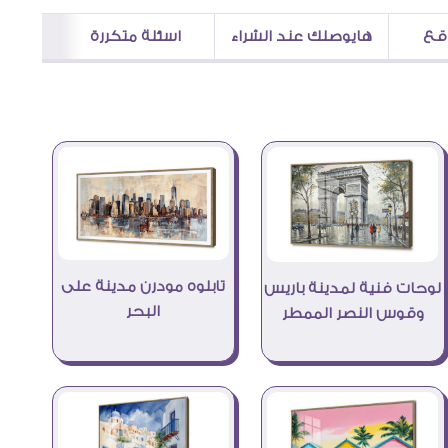
اقع
هايوصلك عند الشراء
اسئلة متكررة
تابلوه مودرن مدينة على
لوحات فنية لمدينة باريس
البحر
وقوس النصر الممطر