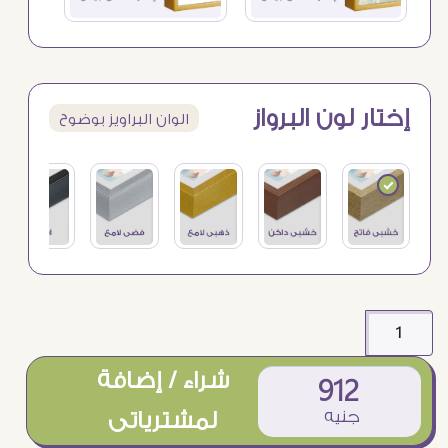
إختار لون البرواز
الوان البراويز بوضوح
شراء / إضافة
912
جنيه
لمشترياتى