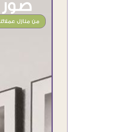
صور م
من منازل عملائنا
شغل جميل وخامات رائعه وموقع فوق
الرائع قدرت منه اني اختار التابلوهات
واركبها علي المكان بشكل مطابق جدا
للحقيقه واهتمامهم بالتفاصيل والتغليف
وإرضاء العميل والخامات والتقفيل وسرعة
التوصيل. بصراحه وبمنتهي الأمانه مكسب
كبير لاي حد يتعامل معاهم
Ahmed Elassi
بورسعيد - مصر