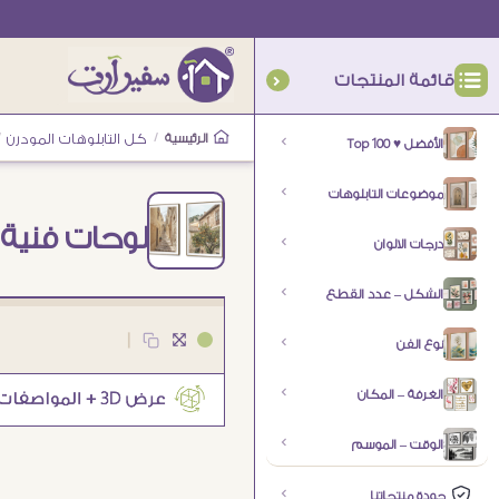
قائمة المنتجات
الرئيسية
/
كل التابلوهات المودرن
/
الأفضل ♥ Top 100
موضوعات التابلوهات
لوحات فنية
درجات الالوان
الشكل – عدد القطع
|
نوع الفن
الغرفة – المكان
الوقت – الموسم
جودة منتجاتنا