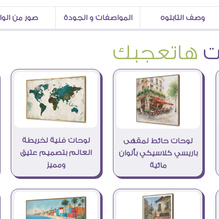
وصف التابلوه
المواصفات و الجودة
صور من الو
هاتعجبك
لوحات فنية لخريطة
لوحات حائط لمقهى
العالم بتصميم عتيق
باريسي كلاسيكي بألوان
ومميز
مائية