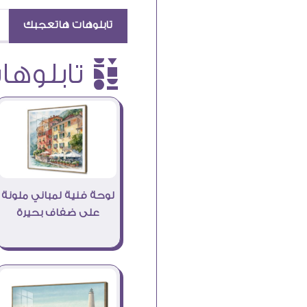
تابلوهات هاتعجبك
è تابلوهات
لوحة فنية لمباني ملونة
على ضفاف بحيرة