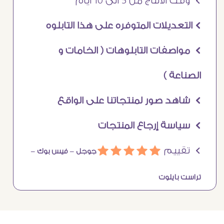
Ö وقت الانتاج من 5 الى 10 ايام
Ö التعديلات المتوفره على هذا التابلوه
Ö مواصفات التابلوهات ( الخامات و
الصناعة )
Ö شاهد صور لمنتجاتنا على الواقع
Ö سياسة إرجاع المنتجات
Ö تقييم
ááááá
جوجل –
فيس بوك –
تراست بايلوت