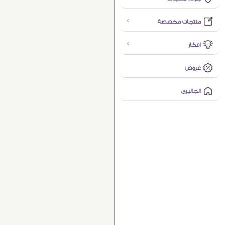
منتجات مخصصة
افكار
عروض
الجاليرى