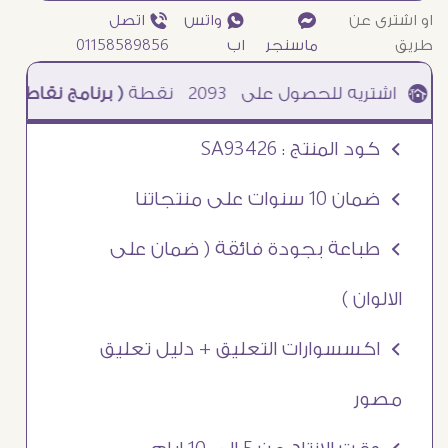
او اشترى عن
¥
₧ واتس
ƒ اتصل
طريق
ماسنجر
اب
01158589856
2093
نقطة
( برنامج نقاطى )
à خصم 5% للعملاء الجدد à شحن مجانى عند الشراء ب 4000 جنيه à
Ö كود المنتج : SA93426
Ö ضمان 10 سنوات على منتجاتنا
Ö طباعة بجودة فائقة ( ضمان على
الالوان )
Ö اكسسوارات التعليق + دليل تعليق
مصور