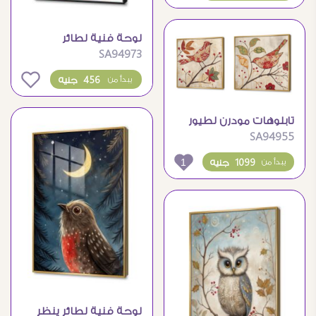
لوحة فنية لطائر
SA94973
البلشون الأزرق في الماء
0
456 جنيه
يبدأ من
تابلوهات مودرن لطيور
SA94955
مزخرفة على أغصان
الأشجار
1
1099 جنيه
يبدأ من
لوحة فنية لطائر ينظر