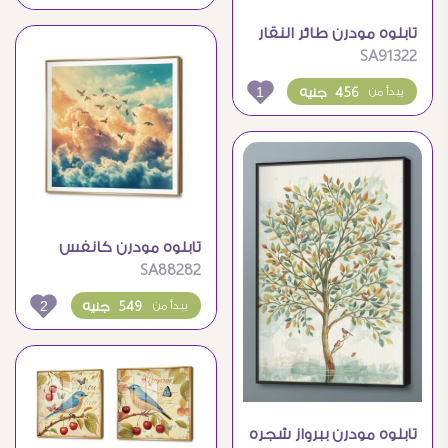
تابلوه مودرن طائر النقار
SA91322
على نبات الصبار
1
456 جنيه
يبدأ من
تابلوه مودرن كانفس
SA88282
سماء مليئة بالغيوم
2
549 جنيه
يبدأ من
تابلوه مودرن ببرواز شجره