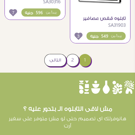
SA30316
7
596 جنيه
يبدأ من
تابلوه قفص عصافير
SA31903
3
549 جنيه
يبدأ من
1
2
التالى
èûôçê
مش لاقى التابلوه الـ بتدور عليه ؟
هانوفرلك اى تصميم حتى لو مش متوفر على سفير
آرت