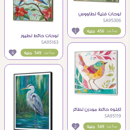
لوحات فنية لطاووس
SA95306
جميل على غصن شجرة
مزهرة
1
456 جنيه
يبدأ من
لوحات حائط لطيور
SA95163
ملونة على أغصان الزهور
4
549 جنيه
يبدأ من
تابلوه حائط مودرن لطائر
SA95119
ملون وأوراق شجر
2
549 جنيه
يبدأ من