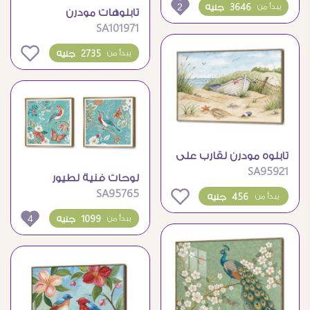
لطيفة
2
3646 جنيه
يبدأ من
تابلوهات مودرن
SA101971
لحيوانات الغابة اللطيفة
لغرف الأطفال
0
2735 جنيه
يبدأ من
تابلوه مودرن لقارب على
SA95921
شاطئ البحر الهادئ
لوحات فنية لطيور
SA95765
وفراشات على أغصان
0
456 جنيه
يبدأ من
الشجر
4
1099 جنيه
يبدأ من