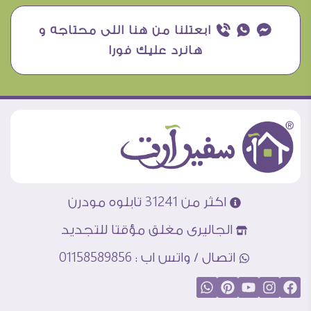
¥ ₧ ƒ ابعتلنا من هنا اللى محتاجه و
هانرد عليك فورا
اكثر من 31241 تابلوه مودرن
الجاليرى مغلق مؤقتا للتجديد
اتصال / واتس اب : 01158589856