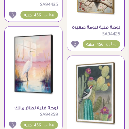
SA94435
للقمر والنجوم ليلاً
3
456 جنيه
يبدأ من
لوحة فنية لبومة صغيرة
SA94425
على غصن شجرة
2
456 جنيه
يبدأ من
لوحة فنية لطائر مالك
SA94359
الحزين عند الغروب
3
456 جنيه
يبدأ من