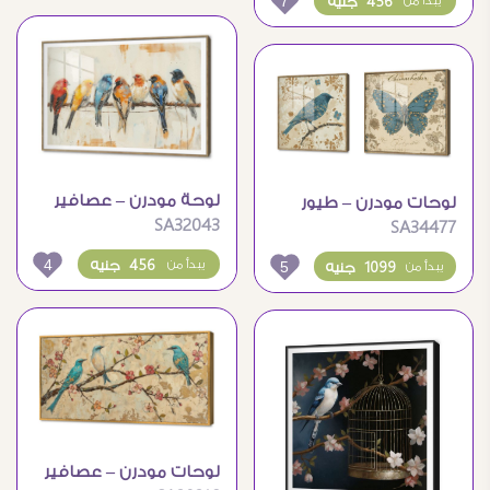
7
456 جنيه
يبدأ من
لوحة مودرن – عصافير
لوحات مودرن – طيور
SA32043
SA34477
4
456 جنيه
5
يبدأ من
1099 جنيه
يبدأ من
لوحات مودرن – عصافير