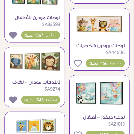
لوحات مودرن للأطفال
SA33593
1367 جنيه
يبدأ من
لوحات مودرن شخصيات
SA44006
كرتون لغرف الطفال
0
456 جنيه
يبدأ من
تابلوهات مودرن – لغرف
SA9274
الأطفال
1648 جنيه
يبدأ من
لوحة ديكور – أطفال
SA21013