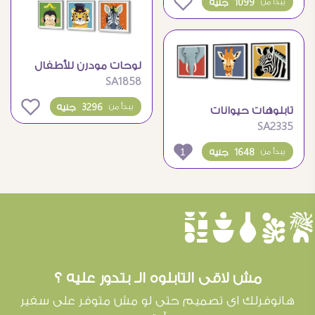
0
1099 جنيه
يبدأ من
لوحات مودرن للأطفال
SA1858
0
3296 جنيه
يبدأ من
تابلوهات حيوانات
SA2335
الحديقة
1
1648 جنيه
يبدأ من
èûôçê
مش لاقى التابلوه الـ بتدور عليه ؟
هانوفرلك اى تصميم حتى لو مش متوفر على سفير