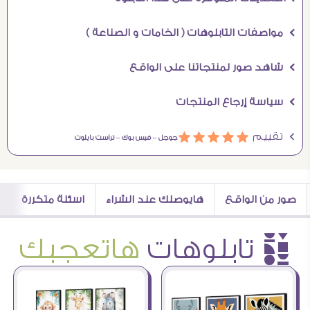
Ö مواصفات التابلوهات ( الخامات و الصناعة )
Ö شاهد صور لمنتجاتنا على الواقع
Ö سياسة إرجاع المنتجات
Ö تقييم
ááááá
جوجل –
فيس بوك –
تراست بايلوت
صور من الواقع
هايوصلك عند الشراء
اسئلة متكررة
è تابلوهات
هاتعجبك