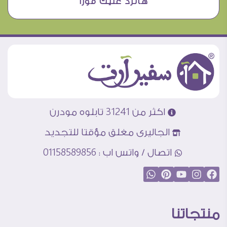
هانرد عليك فورا
اكثر من 31241 تابلوه مودرن
الجاليرى مغلق مؤقتا للتجديد
اتصال / واتس اب : 01158589856
منتجاتنا