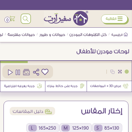
ÿ
القائمة
0
/
كل التابلوهات المودرن
/
حيوانات و طيور
/
حيوانات مفترسة
/
لو
الرئيسية
لوحات مودرن للأطفال
كود
SA1858
|
إختار المقاس
í
دليل المقاسات
250×165 L
190×125 M
130×85 S