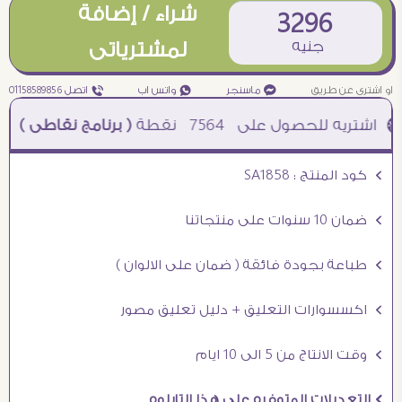
شراء / إضافة
3296
جنيه
لمشترياتى
او اشترى عن طريق
¥ ماسنجر
₧ واتس اب
ƒ اتصل 01158589856
7564
نقطة
( برنامج نقاطى )
à خصم 5% للعملاء الجدد à شحن مجانى عند الشراء ب 4000 جنيه à
Ö كود المنتج : SA1858
Ö ضمان 10 سنوات على منتجاتنا
Ö طباعة بجودة فائقة ( ضمان على الالوان )
Ö اكسسوارات التعليق + دليل تعليق مصور
Ö وقت الانتاج من 5 الى 10 ايام
Ö التعديلات المتوفره على هذا التابلوه