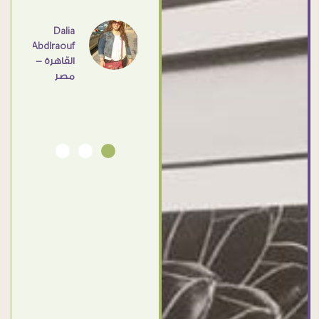
عامل
اهم
Dalia
Abdlraouf
القاهرة -
Ahmed
مصر
Elassi
بورسعيد
- مصر