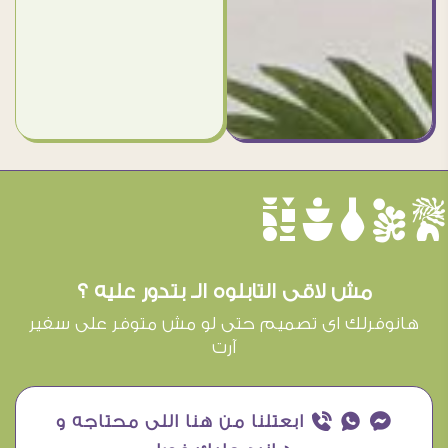
èûôçê
مش لاقى التابلوه الـ بتدور عليه ؟
هانوفرلك اى تصميم حتى لو مش متوفر على سفير
آرت
¥ ₧ ƒ ابعتلنا من هنا اللى محتاجه و