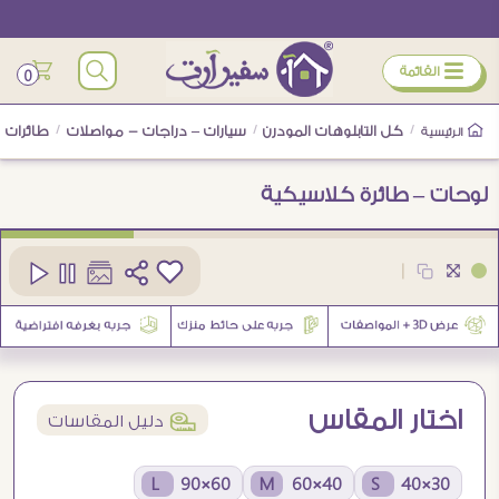
ÿ
القائمة
0
/
كل التابلوهات المودرن
/
سيارات – دراجات - مواصلات
/
طائرات
الرئيسية
لوحات – طائرة كلاسيكية
كود
SA30216
|
1
اختار المقاس
í
دليل المقاسات
60×90 L
40×60 M
30×40 S