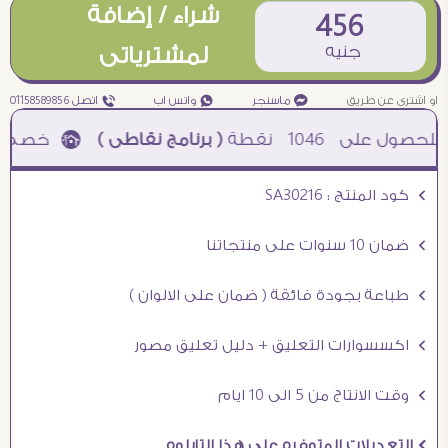
شراء / إضافة
456
جنيه
لمشترياتى
او اشترى عن طريق
¥ ماسنجر
₧ واتس اب
ƒ اتصل 01158589856
1046
نقطة
( برنامج نقاطى )
à خصم 5% للعملاء الجدد à شحن مجانى عند الشراء ب 4000 جنيه à
Ö كود المنتج : SA30216
Ö ضمان 10 سنوات على منتجاتنا
Ö طباعة بجودة فائقة ( ضمان على الالوان )
Ö اكسسوارات التعليق + دليل تعليق مصور
Ö وقت الانتاج من 5 الى 10 ايام
Ö التعديلات المتوفره على هذا التابلوه