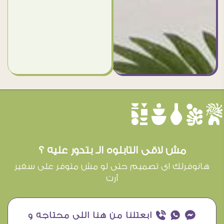
èûôçê
مش لاقى التابلوه الـ بتدور عليه ؟
هانوفرلك اى تصميم حتى لو مش متوفر على سفير
آرت
¥ ₧ ƒ ابعتلنا من هنا اللى محتاجه و