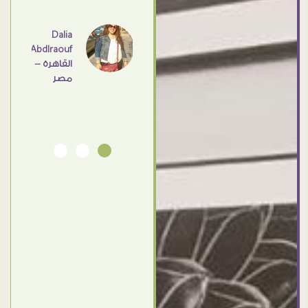
عامل
اهم
Dalia
Abdlraouf
القاهرة -
Ahmed
مصر
Elassi
بورسعيد
- مصر