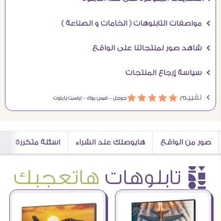
Ö مواصفات التابلوهات ( الخامات و الصناعة )
Ö شاهد صور لمنتجاتنا على الواقع
Ö سياسة إرجاع المنتجات
Ö تقييم
ááááá
جوجل –
فيس بوك –
تراست بايلوت
صور من الواقع
هايوصلك عند الشراء
اسئلة متكررة
è تابلوهات
هاتعجبك