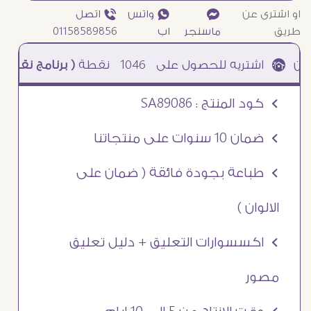
او اشترى عن
¥
₧ واتس
ƒ اتصل
طريق
ماسنجر
اب
01158589856
1046
نقطة
( برنامج نقاطى )
à خصم 5% للعملاء الجدد à شحن مجانى عند الشراء ب 4000 جنيه à
Ö كود المنتج : SA89086
Ö ضمان 10 سنوات على منتجاتنا
Ö طباعة بجودة فائقة ( ضمان على
الالوان )
Ö اكسسوارات التعليق + دليل تعليق
مصور