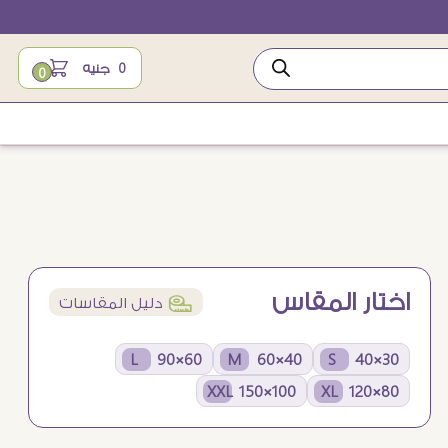
0
جنيه
0
اختار المقاس
í
دليل المقاسات
60×90 L
40×60 M
30×40 S
100×150 XXL
80×120 XL