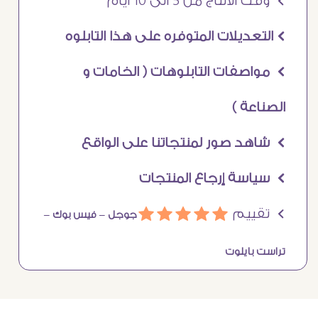
Ö وقت الانتاج من 5 الى 10 ايام
Ö التعديلات المتوفره على هذا التابلوه
Ö مواصفات التابلوهات ( الخامات و
الصناعة )
Ö شاهد صور لمنتجاتنا على الواقع
Ö سياسة إرجاع المنتجات
Ö تقييم
ááááá
جوجل –
فيس بوك –
تراست بايلوت