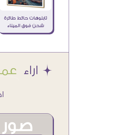
تابلوهات حائط طائرة
شحن فوق الميناء
Æ اراء
عملا
اكتر من
صور م