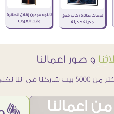
تابلوه مودرن إقلاع الطائرة
لوحات طائرة ركاب فوق
وقت الغروب
مدينة حديثة
ئنا
و صور اعمالنا
 5000 بيت شاركنا فى اننا نخلى حوائطهم اجمل
ن اعمالنا
ëمن اراء عملائنا