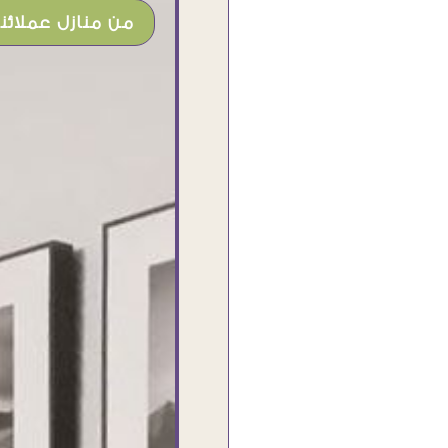
من منازل عملائنا
شغل جميل وخامات رائعه وموقع فوق
الرائع قدرت منه اني اختار التابلوهات
واركبها علي المكان بشكل مطابق جدا
للحقيقه واهتمامهم بالتفاصيل والتغليف
وإرضاء العميل والخامات والتقفيل وسرعة
التوصيل. بصراحه وبمنتهي الأمانه مكسب
كبير لاي حد يتعامل معاهم
Ahmed Elassi
بورسعيد - مصر