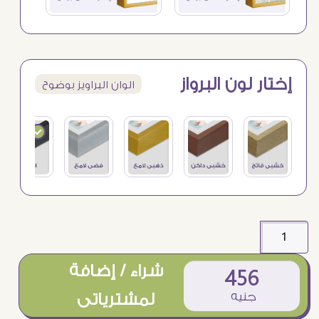
إختار لون البرواز
الوان البراويز بوضوح
شراء / إضافة
456
جنيه
لمشترياتى