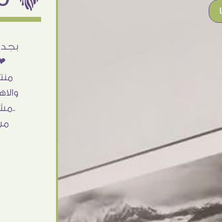
أنا استلمت حاجتى وطلعوا بجد ما شاء الله
بجد 
تحفة .. الشغل أكتر من رائع والالتزام والزوق
❤❤
والصبر فى التعامل بجد مفيش كلام وده
منت
مش أول تعامل ليا مع سفير ارت وأكيد ان
والاه
شاء الله مش أخر تعامل بشكركم على
..مش
الحاجات جدا جدا
من
Doaa Elsayd
القاهرة - مصر