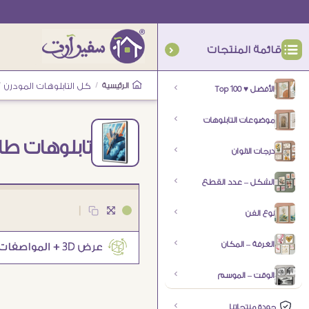
قائمة المنتجات
الرئيسية
/
كل التابلوهات المودرن
/
الأفضل ♥ Top 100
موضوعات التابلوهات
تابلوهات طا
درجات الالوان
الشكل – عدد القطع
|
نوع الفن
الغرفة – المكان
الوقت – الموسم
جودة منتجاتنا