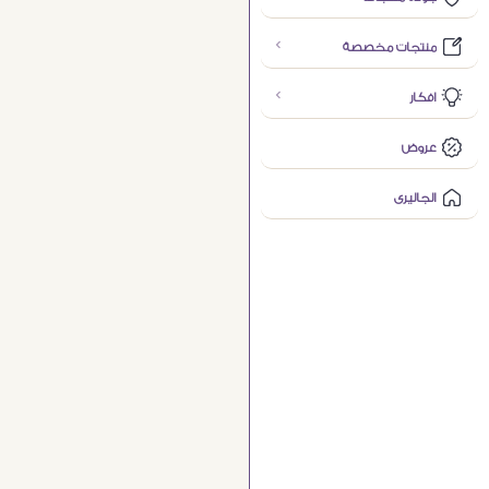
منتجات مخصصة
افكار
عروض
الجاليرى