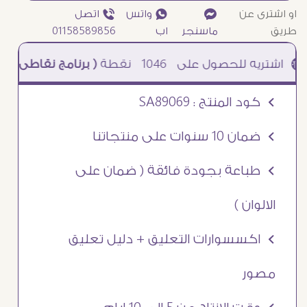
او اشترى عن
¥
₧ واتس
ƒ اتصل
طريق
ماسنجر
اب
01158589856
1046
نقطة
( برنامج نقاطى )
à خصم 5% للعملاء الجدد à شحن مجانى عند الشراء ب 4000 جنيه à
Ö كود المنتج : SA89069
Ö ضمان 10 سنوات على منتجاتنا
Ö طباعة بجودة فائقة ( ضمان على
الالوان )
Ö اكسسوارات التعليق + دليل تعليق
مصور