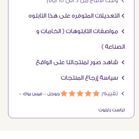
Ö وقت الانتاج من 5 الى 10 ايام
Ö التعديلات المتوفره على هذا التابلوه
Ö مواصفات التابلوهات ( الخامات و
الصناعة )
Ö شاهد صور لمنتجاتنا على الواقع
Ö سياسة إرجاع المنتجات
Ö تقييم
ááááá
جوجل –
فيس بوك –
تراست بايلوت