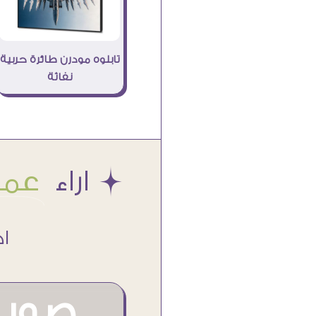
تابلوه مودرن طائرة حربية
نفاثة
Æ اراء
عملا
اكتر من
صور م