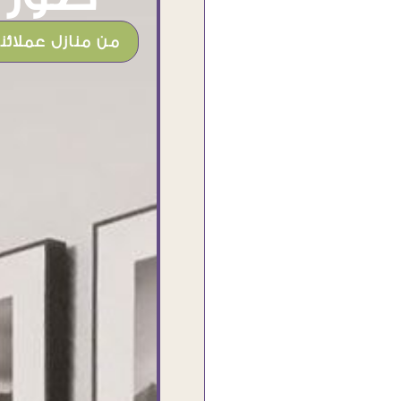
من منازل عملائنا
شغل جميل وخامات رائعه وموقع فوق
الرائع قدرت منه اني اختار التابلوهات
واركبها علي المكان بشكل مطابق جدا
للحقيقه واهتمامهم بالتفاصيل والتغليف
وإرضاء العميل والخامات والتقفيل وسرعة
التوصيل. بصراحه وبمنتهي الأمانه مكسب
كبير لاي حد يتعامل معاهم
Ahmed Elassi
بورسعيد - مصر