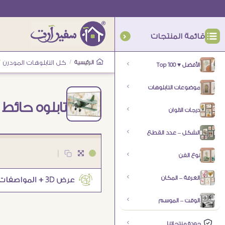
قائمة المنتجات
الرئيسية
/
كل التابلوهات المودرن
/
الأفضل ♥ Top 100
موضوعات التابلوهات
تابلوه حائط
درجات الالوان
الشكل – عدد القطع
|
نوع الفن
الغرفة – المكان
الوقت – الموسم
جودة منتجاتنا