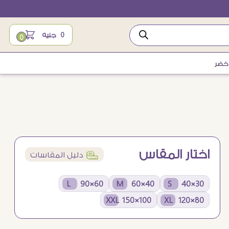
0
جنيه
0
اخضر
اختار المقاس
í
دليل المقاسات
60×90 L
40×60 M
30×40 S
100×150 XXL
80×120 XL