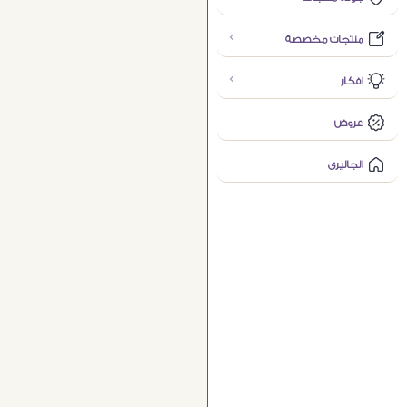
منتجات مخصصة
افكار
عروض
الجاليرى