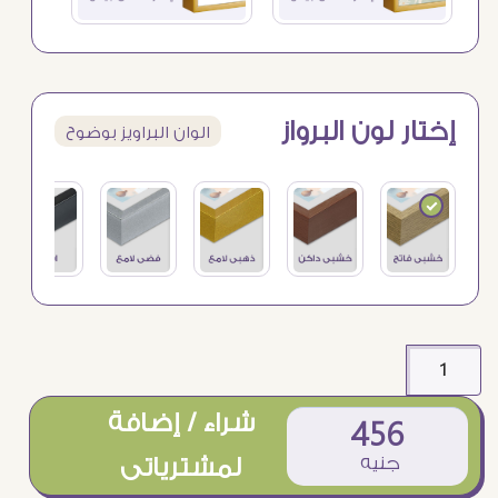
إختار لون البرواز
الوان البراويز بوضوح
شراء / إضافة
456
جنيه
لمشترياتى