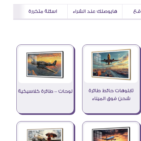
اقع
هايوصلك عند الشراء
اسئلة متكررة
تابلوهات حائط طائرة
لوحات – طائرة كلاسيكية
شحن فوق الميناء