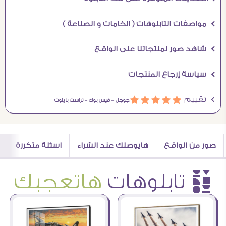
Ö مواصفات التابلوهات ( الخامات و الصناعة )
Ö شاهد صور لمنتجاتنا على الواقع
Ö سياسة إرجاع المنتجات
Ö تقييم
ááááá
جوجل –
فيس بوك –
تراست بايلوت
صور من الواقع
هايوصلك عند الشراء
اسئلة متكررة
è تابلوهات
هاتعجبك