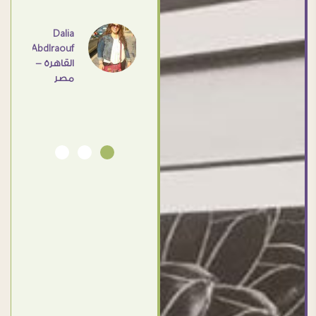
عامل
اهم
Dalia
Abdlraouf
القاهرة -
Ahmed
مصر
Elassi
بورسعيد
- مصر