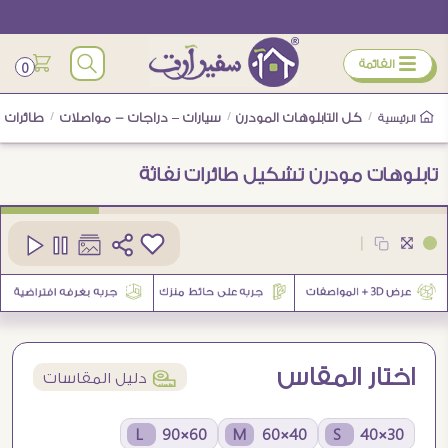
ÿ
القائمة
0
/
كل التابلوهات المودرن
/
سيارات – دراجات - مواصلات
/
طائرات
الرئيسية
تابلوهات مودرن تشكيل طائرات نفاثة
كود
SA89092
|
1
اختار المقاس
í
دليل المقاسات
60×90 L
40×60 M
30×40 S