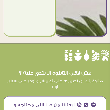
èûôçê
مش لاقى التابلوه الـ بتدور عليه ؟
هانوفرلك اى تصميم حتى لو مش متوفر على سفير
آرت
¥ ₧ ƒ ابعتلنا من هنا اللى محتاجه و