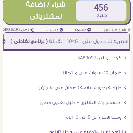
شراء / إضافة
456
جنيه
لمشترياتى
او اشترى عن طريق
¥ ماسنجر
₧ واتس اب
ƒ اتصل 01158589856
1046
نقطة
( برنامج نقاطى )
à خصم 5% للعملاء الجدد à شحن مجانى عند الشراء ب 4000 جنيه à
Ö كود المنتج : SA89092
Ö ضمان 10 سنوات على منتجاتنا
Ö طباعة بجودة فائقة ( ضمان على الالوان )
Ö اكسسوارات التعليق + دليل تعليق مصور
Ö وقت الانتاج من 5 الى 10 ايام
Ö التعديلات المتوفره على هذا التابلوه