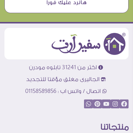
هانرد عليك فورا
اكثر من 31241 تابلوه مودرن
الجاليرى مغلق مؤقتا للتجديد
اتصال / واتس اب : 01158589856
منتجاتنا