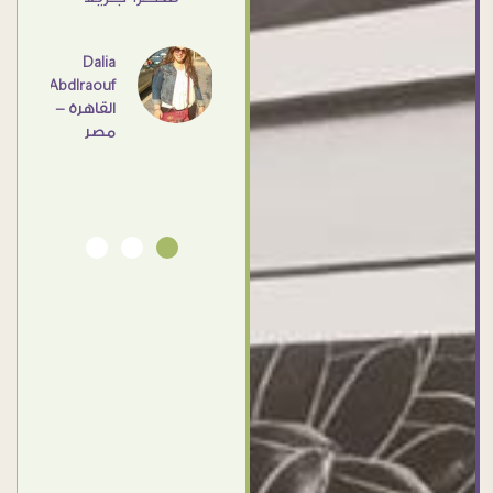
- مصر
عامل
اهم
Dalia
Abdlraouf
القاهرة -
Ahmed
مصر
Elassi
بورسعيد
- مصر