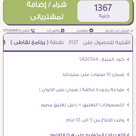
شراء / إضافة
1367
جنيه
لمشترياتى
او اشترى عن طريق
¥ ماسنجر
₧ واتس اب
ƒ اتصل 01158589856
3137
نقطة
( برنامج نقاطى )
à خصم 5% للعملاء الجدد à شحن مجانى عند الشراء ب 4000 جنيه à
Ö كود المنتج : SA26564
Ö ضمان 10 سنوات على منتجاتنا
Ö طباعة بجودة فائقة ( ضمان على الالوان )
Ö اكسسوارات التعليق + دليل تعليق مصور
Ö وقت الانتاج من 5 الى 10 ايام
Ö التعديلات المتوفره على هذا التابلوه