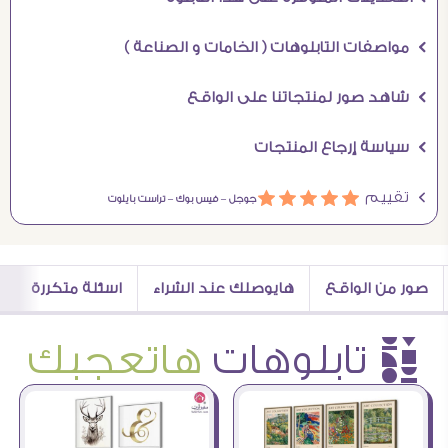
Ö مواصفات التابلوهات ( الخامات و الصناعة )
Ö شاهد صور لمنتجاتنا على الواقع
Ö سياسة إرجاع المنتجات
Ö تقييم
ááááá
جوجل –
فيس بوك –
تراست بايلوت
صور من الواقع
هايوصلك عند الشراء
اسئلة متكررة
è تابلوهات
هاتعجبك