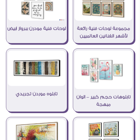
مجموعة لوحات فنية رائعة
لوحات فنية مودرن ببرواز ابيض
لأشهر الفنانين العالميين
تابلوه موردن تجريدي
تابلوهات حجم كبير – الوان
مبهجة