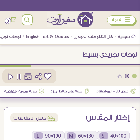
ÿ
القائمة
0
/
كل التابلوهات المودرن
/
English Text & Quotes
/
لوحات تجري
الرئيسية
لوحات تجريدى بسيط
كود
SA26564
|
4
إختار المقاس
í
دليل المقاسات
190×90 L
130×60 M
100×40 S