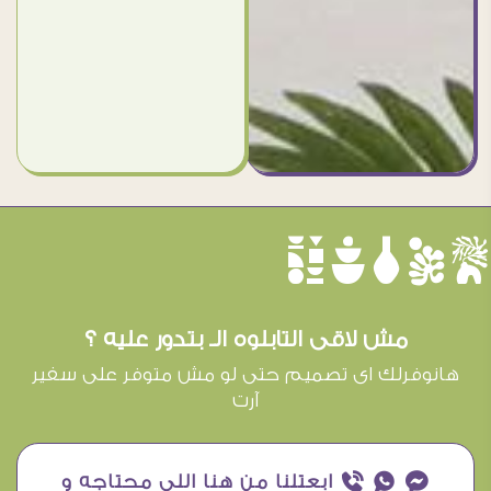
èûôçê
مش لاقى التابلوه الـ بتدور عليه ؟
هانوفرلك اى تصميم حتى لو مش متوفر على سفير
آرت
¥ ₧ ƒ ابعتلنا من هنا اللى محتاجه و