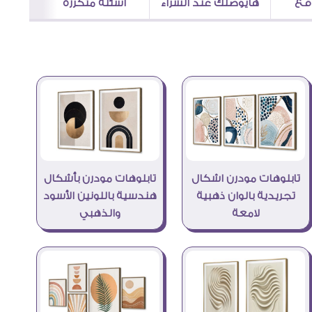
اقع
هايوصلك عند الشراء
اسئلة متكررة
تابلوهات مودرن بأشكال
تابلوهات مودرن اشكال
هندسية باللونين الأسود
تجريدية بالوان ذهبية
والذهبي
لامعة