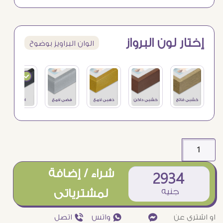
إختار لون البرواز
الوان البراويز بوضوح
شراء / إضافة
2934
جنيه
لمشترياتى
او اشترى عن
¥
₧ واتس
ƒ اتصل