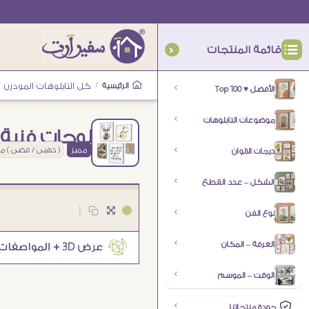
قائمة المنتجات
الرئيسية
/
كل التابلوهات المودرن
/
الأفضل ♥ Top 100
موضوعات التابلوهات
لوحات فنية م
مميز
( ذهبى / فضى ) م
درجات الالوان
الشكل – عدد القطع
|
نوع الفن
الغرفة – المكان
الوقت – الموسم
جودة منتجاتنا