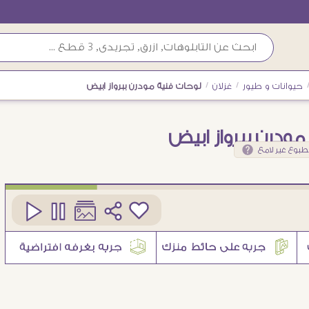
حيوانات و طيور
/
غزلان
/
لوحات فنية مودرن ببرواز ابيض
ودرن ببرواز ابيض
طبوع غير لامع
كود
SA11431
3