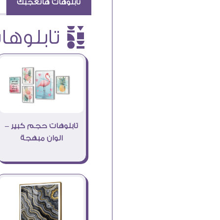
تابلوهات هاتعجبك
è تابلوهات
تابلوهات حجم كبير –
الوان مبهجة