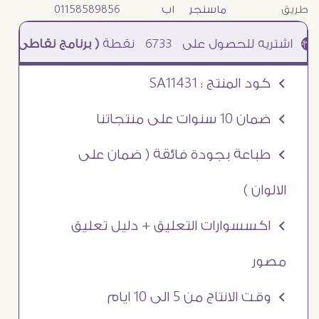
طريق
ماسنجر
اب
01158589856
6733
نقطة
( برنامج نقاطى )
à خصم 5% للعملاء الجدد à شحن مجانى عند الشراء ب 4000 جنيه à
Ö كود المنتج : SA11431
Ö ضمان 10 سنوات على منتجاتنا
Ö طباعة بجودة فائقة ( ضمان على
الالوان )
Ö اكسسوارات التعليق + دليل تعليق
مصور
Ö وقت الانتاج من 5 الى 10 ايام