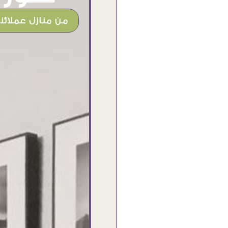
من منازل عملائنا
شغل جميل وخامات رائعه وموقع فوق
الرائع قدرت منه اني اختار التابلوهات
واركبها علي المكان بشكل مطابق جدا
للحقيقه واهتمامهم بالتفاصيل والتغليف
وإرضاء العميل والخامات والتقفيل وسرعة
التوصيل. بصراحه وبمنتهي الأمانه مكسب
كبير لاي حد يتعامل معاهم
Ahmed Elassi
بورسعيد - مصر