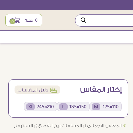
0
جنيه
0
إختار المقاس
í
دليل المقاسات
210×245 XL
150×185 L
110×125 M
Ö
المقاس الاجمالى ( بالمسافات بين القطع ) بالسنتيمتر