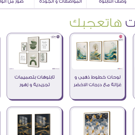
وصف التابلوه
المواصفات و الجودة
صور من الو
هاتعجبك
لوحات خطوط ذهبى و
تابلوهات بتصميمات
غزالة مع درجات الاخضر
تجريدية و زهور