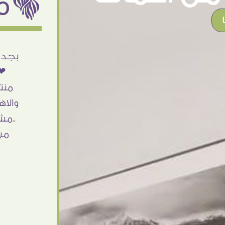
ëمن اراء عملائنا
أنا استلمت حاجتى وطلعوا بجد ما شاء الله
بجد 
تحفة .. الشغل أكتر من رائع والالتزام والزوق
❤❤
والصبر فى التعامل بجد مفيش كلام وده
منت
مش أول تعامل ليا مع سفير ارت وأكيد ان
والاه
شاء الله مش أخر تعامل بشكركم على
..مش
الحاجات جدا جدا
من
Doaa Elsayd
القاهرة - مصر