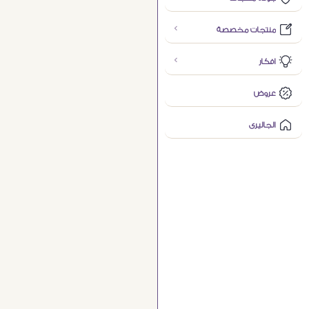
منتجات مخصصة
افكار
عروض
الجاليرى