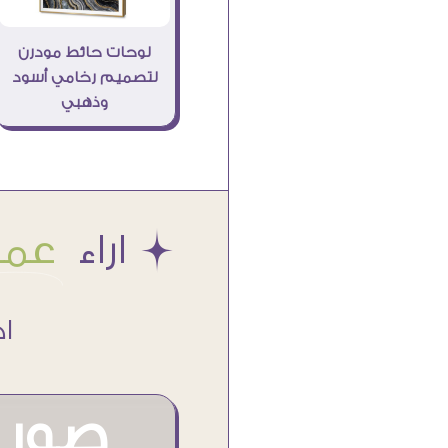
لوحات حائط مودرن
لتصميم رخامي أسود
وذهبي
Æ اراء
عملا
اكتر من
صور م