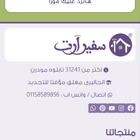
هانرد عليك فورا
اكثر من 31241 تابلوه مودرن
الجاليرى مغلق مؤقتا للتجديد
اتصال / واتس اب : 01158589856
منتجاتنا