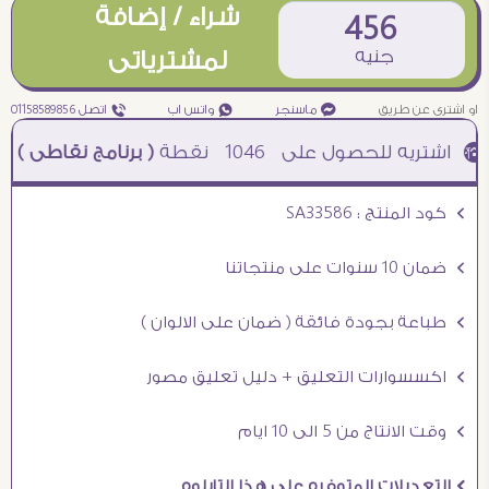
شراء / إضافة
456
جنيه
لمشترياتى
او اشترى عن طريق
¥ ماسنجر
₧ واتس اب
ƒ اتصل 01158589856
1046
نقطة
( برنامج نقاطى )
à خصم 5% للعملاء الجدد à شحن مجانى عند الشراء ب 4000 جنيه à
Ö كود المنتج : SA33586
Ö ضمان 10 سنوات على منتجاتنا
Ö طباعة بجودة فائقة ( ضمان على الالوان )
Ö اكسسوارات التعليق + دليل تعليق مصور
Ö وقت الانتاج من 5 الى 10 ايام
Ö التعديلات المتوفره على هذا التابلوه