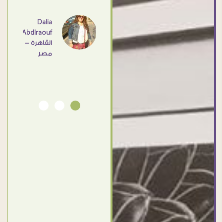
عامل
اهم
Dalia
Abdlraouf
القاهرة -
Ahmed
مصر
Elassi
بورسعيد
- مصر