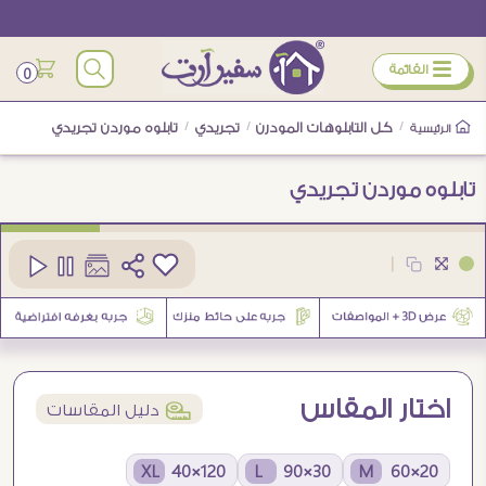
ÿ
القائمة
0
/
كل التابلوهات المودرن
/
تجريدي
/
تابلوه موردن تجريدي
الرئيسية
تابلوه موردن تجريدي
كود
SA33586
|
4
اختار المقاس
í
دليل المقاسات
120×40 XL
30×90 L
20×60 M