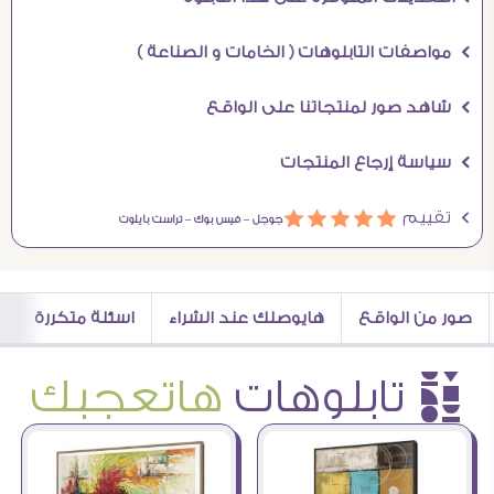
Ö مواصفات التابلوهات ( الخامات و الصناعة )
Ö شاهد صور لمنتجاتنا على الواقع
Ö سياسة إرجاع المنتجات
Ö تقييم
ááááá
جوجل –
فيس بوك –
تراست بايلوت
صور من الواقع
هايوصلك عند الشراء
اسئلة متكررة
è تابلوهات
هاتعجبك