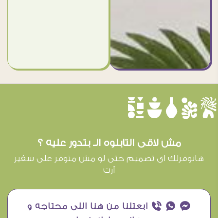
èûôçê
مش لاقى التابلوه الـ بتدور عليه ؟
هانوفرلك اى تصميم حتى لو مش متوفر على سفير
آرت
¥ ₧ ƒ ابعتلنا من هنا اللى محتاجه و