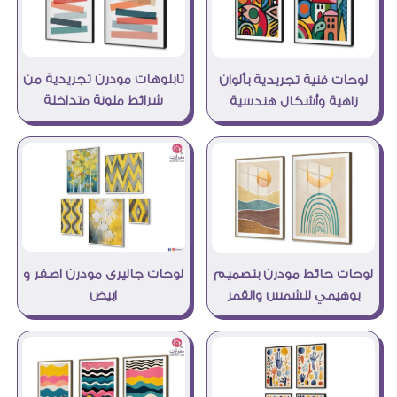
تابلوهات مودرن تجريدية من
لوحات فنية تجريدية بألوان
شرائط ملونة متداخلة
زاهية وأشكال هندسية
لوحات جاليرى مودرن اصفر و
لوحات حائط مودرن بتصميم
ابيض
بوهيمي للشمس والقمر