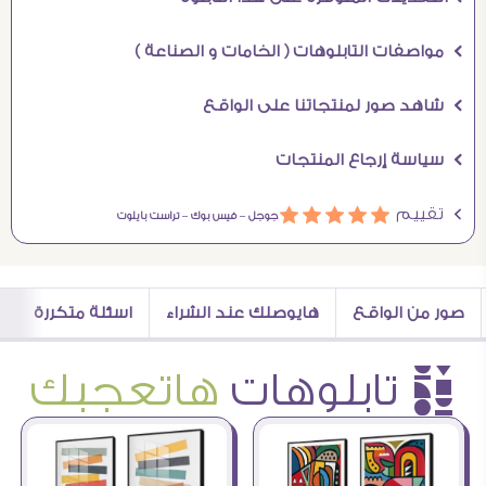
Ö مواصفات التابلوهات ( الخامات و الصناعة )
Ö شاهد صور لمنتجاتنا على الواقع
Ö سياسة إرجاع المنتجات
Ö تقييم
ááááá
جوجل –
فيس بوك –
تراست بايلوت
صور من الواقع
هايوصلك عند الشراء
اسئلة متكررة
è تابلوهات
هاتعجبك