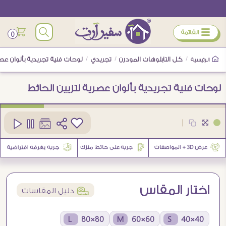
ÿ
القائمة
0
/
كل التابلوهات المودرن
/
تجريدي
/
لوحات فنية تجريدية بألوان عصر
الرئيسية
لوحات فنية تجريدية بألوان عصرية لتزيين الحائط
كود
SA95033
|
اختار المقاس
í
دليل المقاسات
80×80 L
60×60 M
40×40 S