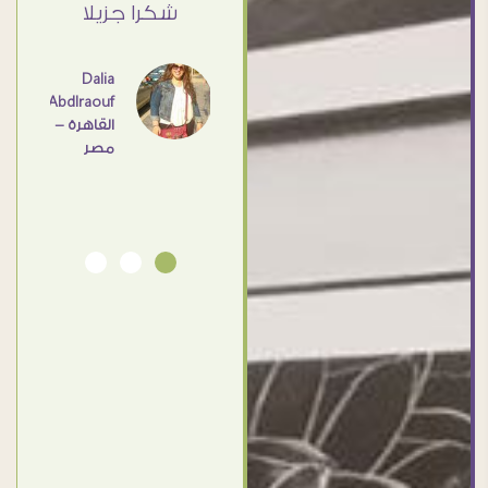
ي حد
شكرا جزيلا
- مصر
عامل
اهم
Dalia
Abdlraouf
القاهرة -
Ahmed
مصر
Elassi
بورسعيد
- مصر