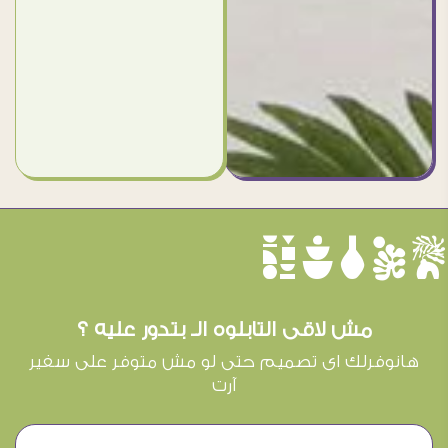
èûôçê
مش لاقى التابلوه الـ بتدور عليه ؟
هانوفرلك اى تصميم حتى لو مش متوفر على سفير
آرت