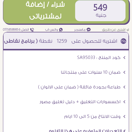
شراء / إضافة
549
جنيه
لمشترياتى
او اشترى عن طريق
¥ ماسنجر
₧ واتس اب
ƒ اتصل 01158589856
1259
نقطة
( برنامج نقاطى )
à خصم 5% للعملاء الجدد à شحن مجانى عند الشراء ب 4000 جنيه à
Ö كود المنتج : SA95033
Ö ضمان 10 سنوات على منتجاتنا
Ö طباعة بجودة فائقة ( ضمان على الالوان )
Ö اكسسوارات التعليق + دليل تعليق مصور
Ö وقت الانتاج من 5 الى 10 ايام
Ö التعديلات المتوفره على هذا التابلوه