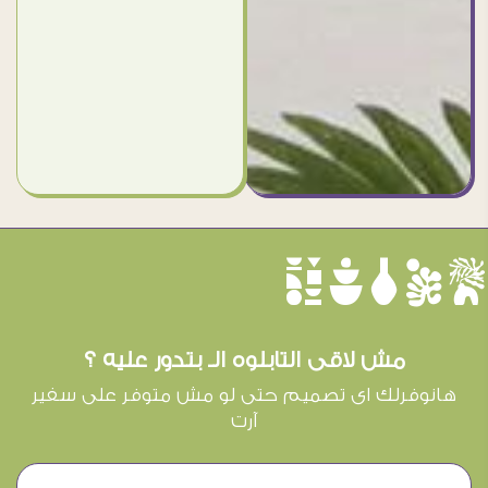
èûôçê
مش لاقى التابلوه الـ بتدور عليه ؟
هانوفرلك اى تصميم حتى لو مش متوفر على سفير
آرت