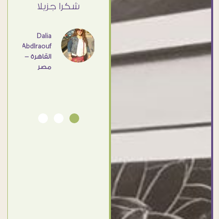
ي حد
شكرا جزيلا
- مصر
عامل
اهم
Dalia
Abdlraouf
القاهرة -
Ahmed
مصر
Elassi
بورسعيد
- مصر