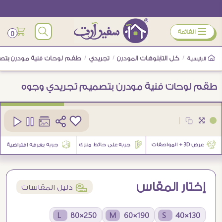
ÿ
القائمة
0
/
كل التابلوهات المودرن
/
تجريدي
/
طقم لوحات فنية مودرن بتص
الرئيسية
طقم لوحات فنية مودرن بتصميم تجريدي وجوه
كود
SA107022
|
إختار المقاس
í
دليل المقاسات
250×80 L
190×60 M
130×40 S