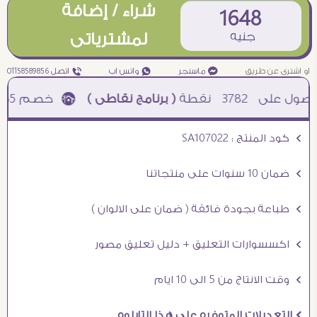
شراء / إضافة
1648
جنيه
لمشترياتى
او اشترى عن طريق
¥ ماسنجر
₧ واتس اب
ƒ اتصل 01158589856
3782
نقطة
( برنامج نقاطى )
à خصم 5% للعملاء الجدد à شحن مجانى عند الشراء ب 4000 جنيه à
Ö كود المنتج : SA107022
Ö ضمان 10 سنوات على منتجاتنا
Ö طباعة بجودة فائقة ( ضمان على الالوان )
Ö اكسسوارات التعليق + دليل تعليق مصور
Ö وقت الانتاج من 5 الى 10 ايام
Ö التعديلات المتوفره على هذا التابلوه