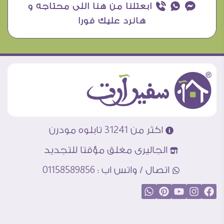
¥ ₧ ƒ ابعتلنا من هنا اللى محتاجه و
هانرد عليك فورا
اكثر من 31241 تابلوه مودرن
الجاليرى مغلق مؤقتا للتجديد
اتصال / واتس اب : 01158589856