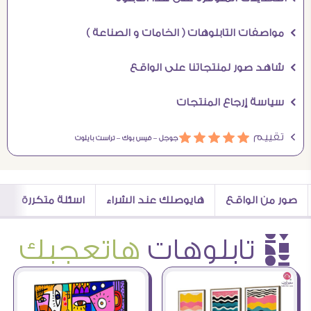
Ö مواصفات التابلوهات ( الخامات و الصناعة )
Ö شاهد صور لمنتجاتنا على الواقع
Ö سياسة إرجاع المنتجات
Ö تقييم
ááááá
جوجل –
فيس بوك –
تراست بايلوت
صور من الواقع
هايوصلك عند الشراء
اسئلة متكررة
è تابلوهات
هاتعجبك