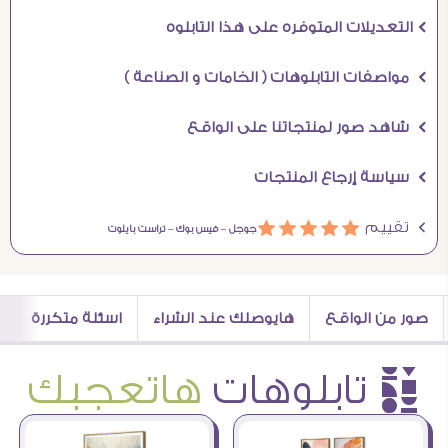
Ö التعديلات المتوفره على هذا التابلوه
Ö مواصفات التابلوهات ( الخامات و الصناعة )
Ö شاهد صور لمنتجاتنا على الواقع
Ö سياسة إرجاع المنتجات
Ö تقييم
ááááá
جوجل –
فيس بوك –
تراست بايلوت
صور من الواقع
هايوصلك عند الشراء
اسئلة متكررة
è تابلوهات
هاتعجبك