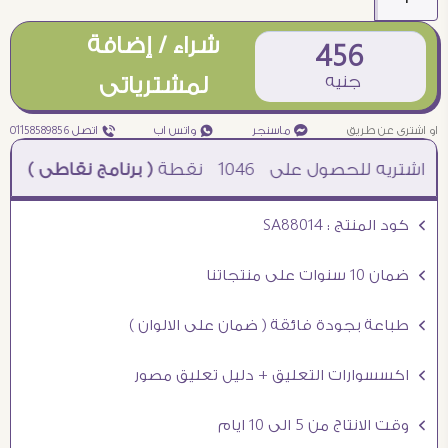
شراء / إضافة
456
جنيه
لمشترياتى
او اشترى عن طريق
¥ ماسنجر
₧ واتس اب
ƒ اتصل 01158589856
1046
نقطة
( برنامج نقاطى )
à خصم 5% للعملاء الجدد à شحن مجانى عند الشراء ب 4000 جنيه à
Ö كود المنتج : SA88014
Ö ضمان 10 سنوات على منتجاتنا
Ö طباعة بجودة فائقة ( ضمان على الالوان )
Ö اكسسوارات التعليق + دليل تعليق مصور
Ö وقت الانتاج من 5 الى 10 ايام