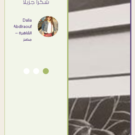
ي حد
شكرا جزيلا
- مصر
عامل
اهم
Dalia
Abdlraouf
القاهرة -
Ahmed
مصر
Elassi
بورسعيد
- مصر