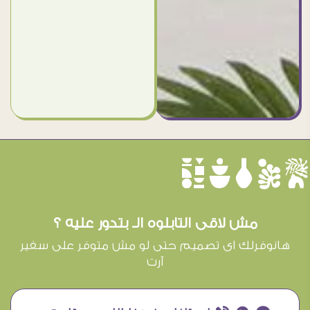
èûôçê
مش لاقى التابلوه الـ بتدور عليه ؟
هانوفرلك اى تصميم حتى لو مش متوفر على سفير
آرت