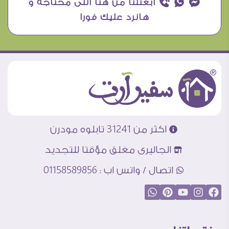
¥ ₧ ƒ ابعتلنا من هنا اللى محتاجه و
هانرد عليك فورا
اكثر من 31241 تابلوه مودرن
الجاليرى مغلق مؤقتا للتجديد
اتصال / واتس اب : 01158589856