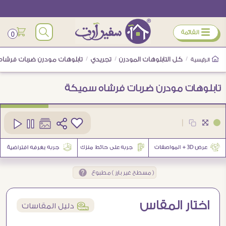
ÿ
القائمة
0
/
كل التابلوهات المودرن
/
تجريدي
/
تابلوهات مودرن ضربات فرشا
الرئيسية
تابلوهات مودرن ضربات فرشاه سميكة
كود
SA88014
|
3
( مسطح غير بارز ) مطبوع
اختار المقاس
í
دليل المقاسات