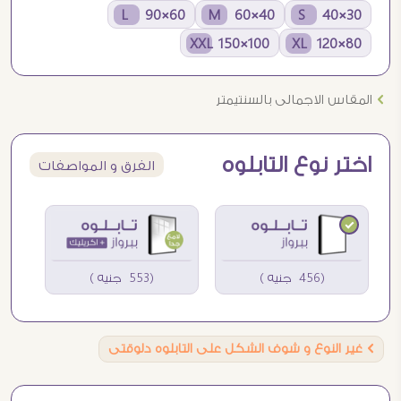
60×90 L
40×60 M
30×40 S
100×150 XXL
80×120 XL
Ö
المقاس الاجمالى بالسنتيمتر
اختر نوع التابلوه
الفرق و المواصفات
(456 جنيه )
(553 جنيه )
Ö
غير النوع و شوف الشكل على التابلوه دلوقتى