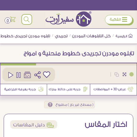
ÿ
القائمة
0
/
كل التابلوهات المودرن
/
تجريدي
/
تابلوه مودرن تجريدى خطوط م
الرئيسية
تابلوه مودرن تجريدى خطوط منحنية و امواج
كود
SA87953
|
1
( مسطح غير بارز ) مطبوع
اختار المقاس
í
دليل المقاسات