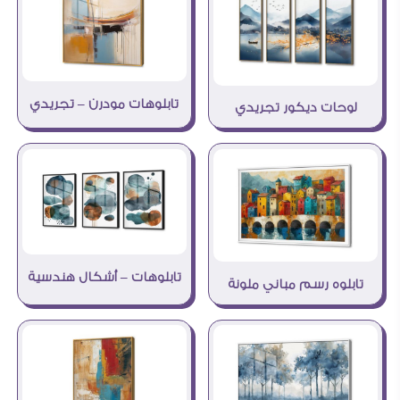
تابلوهات مودرن – تجريدي
لوحات ديكور تجريدي
تابلوهات – أشكال هندسية
تابلوه رسم مباني ملونة