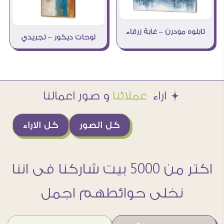
تابلوه مودرن – غابة زرقاء
لوحات ديكور – تجريدي
Æ اراء
عملائنا
و صور اعمالنا
كل الصور
كل الاراء
اكتر من 5000 بيت شاركنا فى اننا
نخلى حوائطهم اجمل