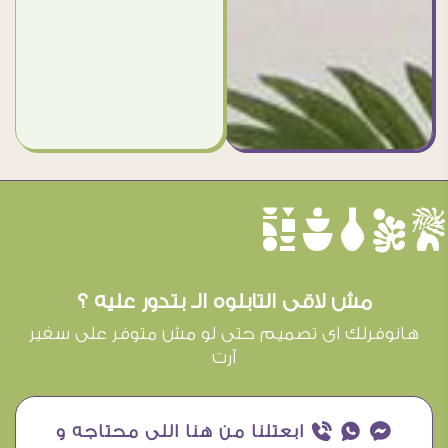
èûôçê
مش لاقى التابلوه الـ بتدور عليه ؟
هانوفرلك اى تصميم حتى لو مش متوفر على سفير
آرت
¥ ₧ ƒ ابعتلنا من هنا اللى محتاجه و