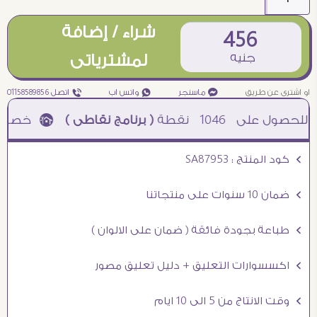
شراء / إضافة
456
جنيه
لمشترياتى
او اشترى عن طريق
¥ ماسنجر
₧ واتس اب
ƒ اتصل 01158589856
1046
نقطة
( برنامج نقاطى )
à خصم 5% للعملاء الجدد à شحن مجانى عند الشراء ب 4000 جنيه à
Ö كود المنتج : SA87953
Ö ضمان 10 سنوات على منتجاتنا
Ö طباعة بجودة فائقة ( ضمان على الالوان )
Ö اكسسوارات التعليق + دليل تعليق مصور
Ö وقت الانتاج من 5 الى 10 ايام