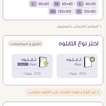
60×90 L
40×60 M
30×40 S
100×150 XXL
80×120 XL
Ö
المقاس الاجمالى بالسنتيمتر
اختر نوع التابلوه
الفرق و المواصفات
(456 جنيه )
(553 جنيه )
Ö
غير النوع و شوف الشكل على التابلوه دلوقتى