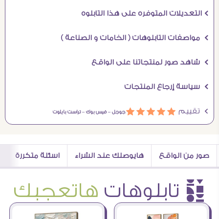
Ö التعديلات المتوفره على هذا التابلوه
Ö مواصفات التابلوهات ( الخامات و الصناعة )
Ö شاهد صور لمنتجاتنا على الواقع
Ö سياسة إرجاع المنتجات
Ö تقييم
ááááá
جوجل –
فيس بوك –
تراست بايلوت
صور من الواقع
هايوصلك عند الشراء
اسئلة متكررة
è تابلوهات
هاتعجبك