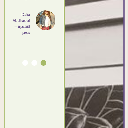
عامل
اهم
Dalia
Abdlraouf
القاهرة -
Ahmed
مصر
Elassi
بورسعيد
- مصر