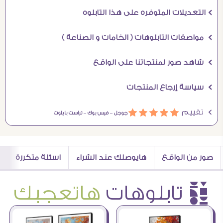
Ö التعديلات المتوفره على هذا التابلوه
Ö مواصفات التابلوهات ( الخامات و الصناعة )
Ö شاهد صور لمنتجاتنا على الواقع
Ö سياسة إرجاع المنتجات
Ö تقييم
ááááá
جوجل –
فيس بوك –
تراست بايلوت
صور من الواقع
هايوصلك عند الشراء
اسئلة متكررة
è تابلوهات
هاتعجبك