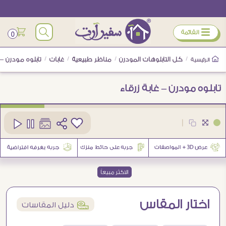
ÿ
القائمة
0
/
كل التابلوهات المودرن
/
مناظر طبيعية
/
غابات
/
تابلوه مودرن – غ
الرئيسية
تابلوه مودرن – غابة زرقاء
كود
SA31737
|
33
الاكثر مبيعاً
اختار المقاس
í
دليل المقاسات