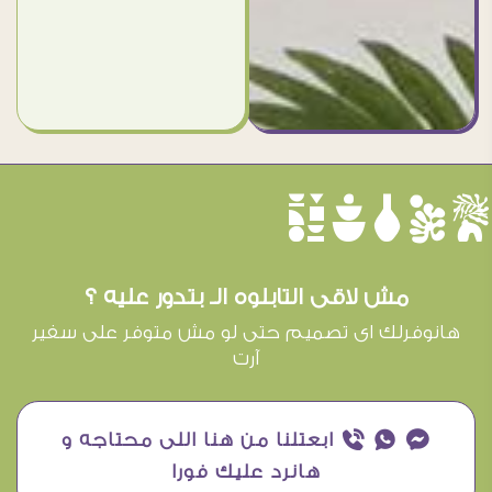
èûôçê
مش لاقى التابلوه الـ بتدور عليه ؟
هانوفرلك اى تصميم حتى لو مش متوفر على سفير
آرت
¥ ₧ ƒ ابعتلنا من هنا اللى محتاجه و
هانرد عليك فورا