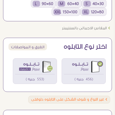
60×90 L
40×60 M
30×40 S
100×150 XXL
80×120 XL
Ö
المقاس الاجمالى بالسنتيمتر
اختر نوع التابلوه
الفرق و المواصفات
(456 جنيه )
(553 جنيه )
Ö
غير النوع و شوف الشكل على التابلوه دلوقتى