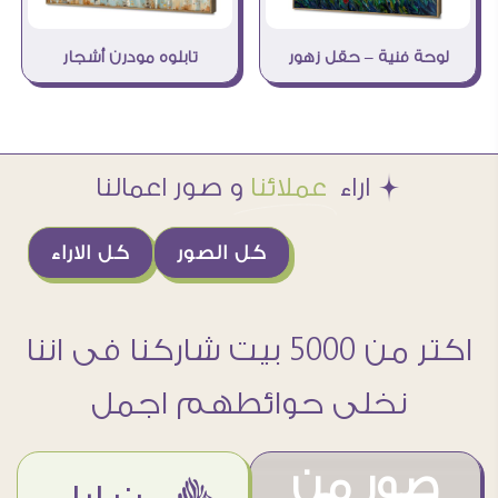
لوحة فنية – حقل زهور
تابلوه مودرن أشجار
Æ اراء
عملائنا
و صور اعمالنا
كل الصور
كل الاراء
اكتر من 5000 بيت شاركنا فى اننا
نخلى حوائطهم اجمل
صور من