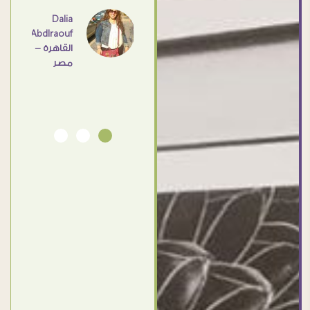
اهم
Dalia
Abdlraouf
القاهرة -
Ahmed
مصر
Elassi
بورسعيد
- مصر