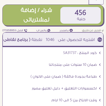
شراء / إضافة
456
جنيه
لمشترياتى
او اشترى عن طريق
¥ ماسنجر
₧ واتس اب
ƒ اتصل 01158589856
1046
نقطة
( برنامج نقاطى )
à خصم 5% للعملاء الجدد à شحن مجانى عند الشراء ب 4000 جنيه à
Ö كود المنتج : SA31737
Ö ضمان 10 سنوات على منتجاتنا
Ö طباعة بجودة فائقة ( ضمان على الالوان )
Ö اكسسوارات التعليق + دليل تعليق مصور
Ö وقت الانتاج من 5 الى 10 ايام