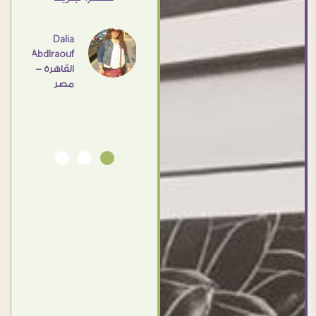
- مصر
عامل
اهم
Dalia
Abdlraouf
القاهرة -
Ahmed
مصر
Elassi
بورسعيد
- مصر