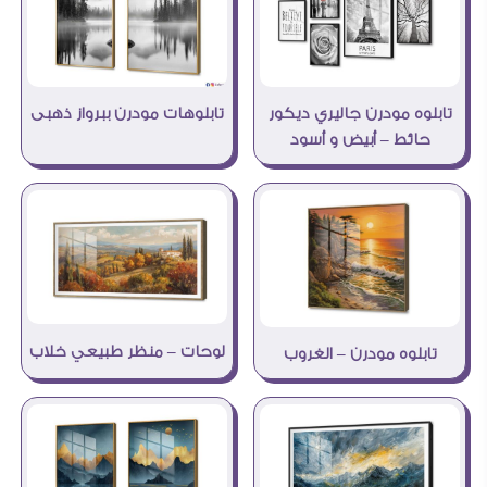
تابلوه مودرن جاليري ديكور
تابلوهات مودرن ببرواز ذهبى
حائط – أبيض و أسود
لوحات – منظر طبيعي خلاب
تابلوه مودرن – الغروب