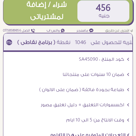
شراء / إضافة
456
جنيه
لمشترياتى
او اشترى عن طريق
¥ ماسنجر
₧ واتس اب
ƒ اتصل 01158589856
1046
نقطة
( برنامج نقاطى )
à خصم 5% للعملاء الجدد à شحن مجانى عند الشراء ب 4000 جنيه à
Ö كود المنتج : SA45090
Ö ضمان 10 سنوات على منتجاتنا
Ö طباعة بجودة فائقة ( ضمان على الالوان )
Ö اكسسوارات التعليق + دليل تعليق مصور
Ö وقت الانتاج من 5 الى 10 ايام
Ö التعديلات المتوفره على هذا التابلوه