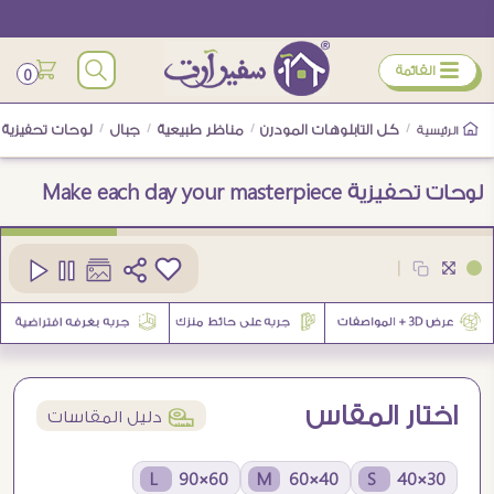
ÿ
القائمة
0
/
كل التابلوهات المودرن
/
مناظر طبيعية
/
جبال
/
لوحات تحفيزية Make each day your masterpiece
الرئيسية
لوحات تحفيزية Make each day your masterpiece
كود
SA45090
|
5
اختار المقاس
í
دليل المقاسات
60×90 L
40×60 M
30×40 S