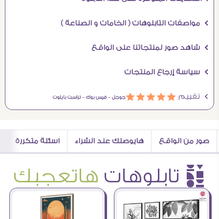
Ö مواصفات التابلوهات ( الخامات و الصناعة )
Ö شاهد صور لمنتجاتنا على الواقع
Ö سياسة إرجاع المنتجات
Ö تقييم
ááááá
جوجل –
فيس بوك –
تراست بايلوت
صور من الواقع
هايوصلك عند الشراء
اسئلة متكررة
è تابلوهات
هاتعجبك