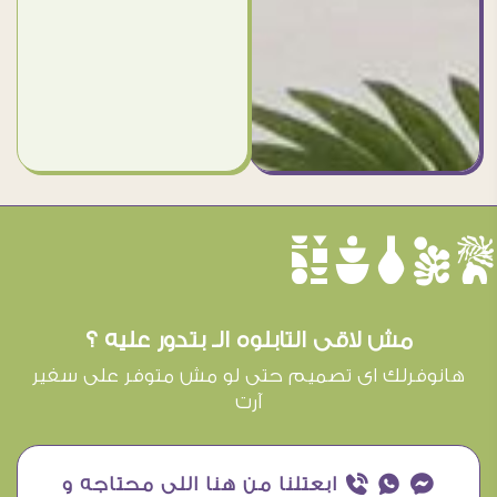
èûôçê
مش لاقى التابلوه الـ بتدور عليه ؟
هانوفرلك اى تصميم حتى لو مش متوفر على سفير
آرت
¥ ₧ ƒ ابعتلنا من هنا اللى محتاجه و