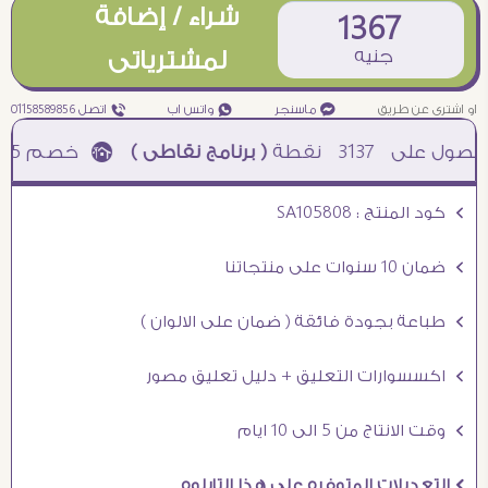
شراء / إضافة
1367
جنيه
لمشترياتى
او اشترى عن طريق
¥ ماسنجر
₧ واتس اب
ƒ اتصل 01158589856
3137
نقطة
( برنامج نقاطى )
à خصم 5% للعملاء الجدد à شحن مجانى عند الشراء ب 4000 جنيه à
Ö كود المنتج : SA105808
Ö ضمان 10 سنوات على منتجاتنا
Ö طباعة بجودة فائقة ( ضمان على الالوان )
Ö اكسسوارات التعليق + دليل تعليق مصور
Ö وقت الانتاج من 5 الى 10 ايام
Ö التعديلات المتوفره على هذا التابلوه