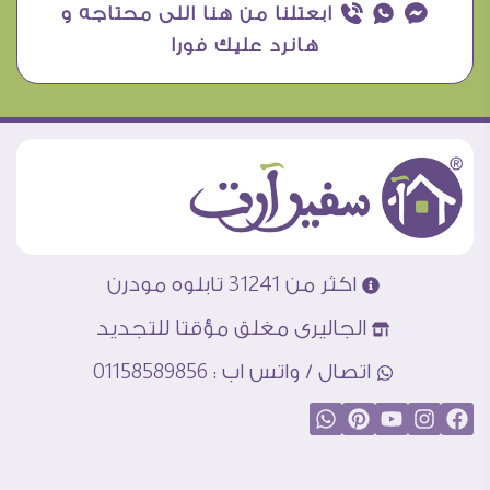
¥ ₧ ƒ ابعتلنا من هنا اللى محتاجه و
هانرد عليك فورا
اكثر من 31241 تابلوه مودرن
الجاليرى مغلق مؤقتا للتجديد
اتصال / واتس اب : 01158589856