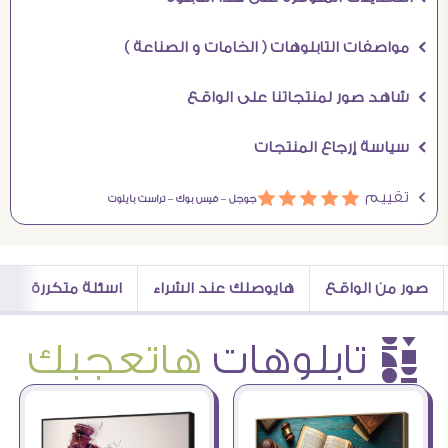
Ö مواصفات التابلوهات ( الخامات و الصناعة )
Ö شاهد صور لمنتجاتنا على الواقع
Ö سياسة إرجاع المنتجات
Ö تقييم
ááááá
جوجل –
فيس بوك –
تراست بايلوت
صور من الواقع
هايوصلك عند الشراء
اسئلة متكررة
è تابلوهات
هاتعجبك