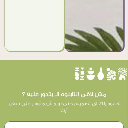
èûôçê
مش لاقى التابلوه الـ بتدور عليه ؟
هانوفرلك اى تصميم حتى لو مش متوفر على سفير
آرت