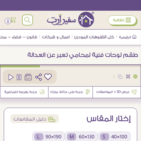
ÿ
القائمة
0
/
كل التابلوهات المودرن
/
اعمال و شركات
/
قانون - قضاء - محا
الرئيسية
طقم لوحات فنية لمحامي تعبر عن العدالة
كود
SA105808
|
إختار المقاس
í
دليل المقاسات
190×90 L
130×60 M
100×40 S