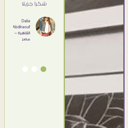
ي حد
شكرا جزيلا
- مصر
عامل
اهم
Dalia
Abdlraouf
القاهرة -
Ahmed
مصر
Elassi
بورسعيد
- مصر