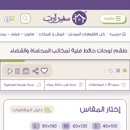
ÿ
القائمة
0
/
كل التابلوهات المودرن
/
اعمال و شركات
/
قانون - قضاء - محا
الرئيسية
طقم لوحات حائط فنية لمكاتب المحاماة والقضاء
كود
SA105780
|
إختار المقاس
í
دليل المقاسات
190×90 L
130×60 M
100×40 S