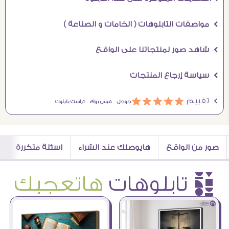
Ö مواصفات التابلوهات ( الخامات و الصناعة )
Ö شاهد صور لمنتجاتنا على الواقع
Ö سياسة إرجاع المنتجات
Ö تقييم
ááááá
جوجل –
فيس بوك –
تراست بايلوت
صور من الواقع
هايوصلك عند الشراء
اسئلة متكررة
è تابلوهات
هاتعجبك