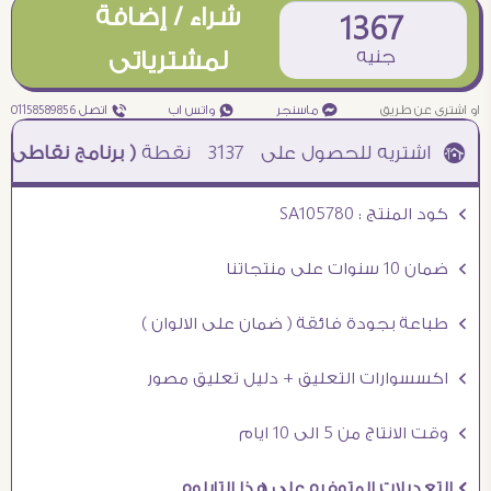
شراء / إضافة
1367
جنيه
لمشترياتى
او اشترى عن طريق
¥ ماسنجر
₧ واتس اب
ƒ اتصل 01158589856
3137
نقطة
( برنامج نقاطى )
à خصم 5% للعملاء الجدد à شحن مجانى عند الشراء ب 4000 جنيه à
Ö كود المنتج : SA105780
Ö ضمان 10 سنوات على منتجاتنا
Ö طباعة بجودة فائقة ( ضمان على الالوان )
Ö اكسسوارات التعليق + دليل تعليق مصور
Ö وقت الانتاج من 5 الى 10 ايام
Ö التعديلات المتوفره على هذا التابلوه