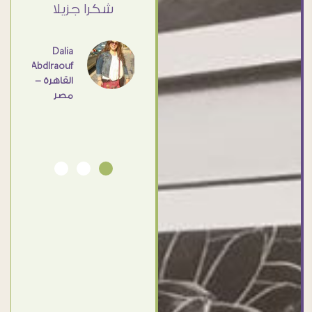
ي حد
شكرا جزيلا
- مصر
عامل
اهم
Dalia
Abdlraouf
القاهرة -
Ahmed
مصر
Elassi
بورسعيد
- مصر