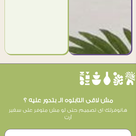
èûôçê
مش لاقى التابلوه الـ بتدور عليه ؟
هانوفرلك اى تصميم حتى لو مش متوفر على سفير
آرت