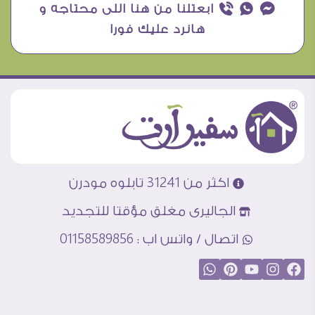
¥ ₧ ƒ ابعتلنا من هنا اللى محتاجه و
هانرد عليك فورا
اكثر من 31241 تابلوه مودرن
الجاليرى مغلق مؤقتا للتجديد
اتصال / واتس اب : 01158589856