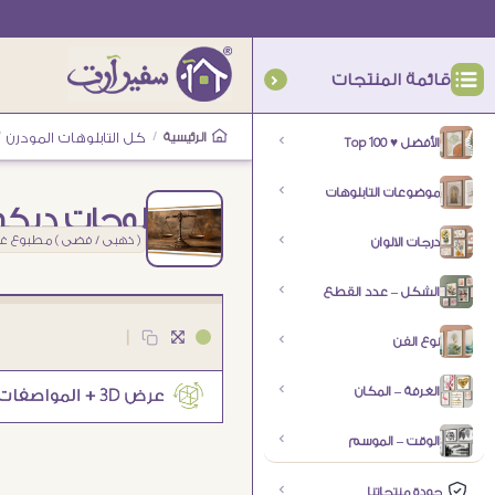
قائمة المنتجات
الرئيسية
/
كل التابلوهات المودرن
/
الأفضل ♥ Top 100
موضوعات التابلوهات
لوحات ديكور
( ذهبى / فضى ) مطبوع غي
درجات الالوان
الشكل – عدد القطع
|
نوع الفن
الغرفة – المكان
الوقت – الموسم
جودة منتجاتنا