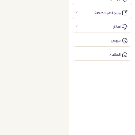
منتجات مخصصة
افكار
عروض
الجاليرى