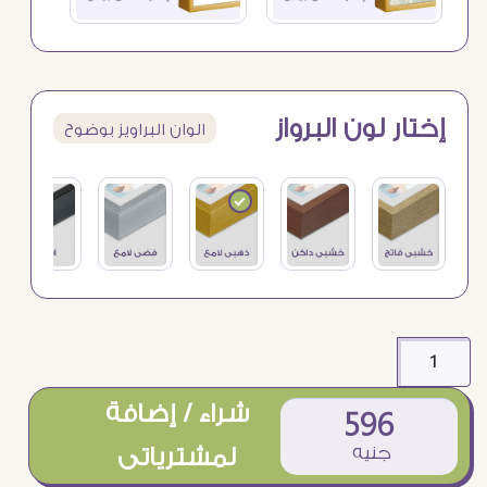
إختار لون البرواز
الوان البراويز بوضوح
شراء / إضافة
596
جنيه
لمشترياتى