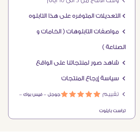
Ö وقت الانتاج من 5 الى 10 ايام
Ö التعديلات المتوفره على هذا التابلوه
Ö مواصفات التابلوهات ( الخامات و
الصناعة )
Ö شاهد صور لمنتجاتنا على الواقع
Ö سياسة إرجاع المنتجات
Ö تقييم
ááááá
جوجل –
فيس بوك –
تراست بايلوت