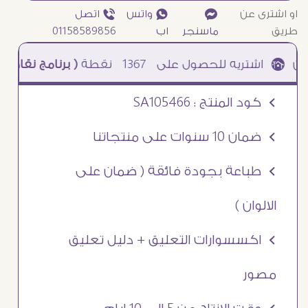
او اشترى عن
¥
₧ واتس
ƒ اتصل
طريق
ماسنجر
اب
01158589856
1367
نقطة
( برنامج نقاطى )
à خصم 5% للعملاء الجدد à شحن مجانى عند الشراء ب 4000 جنيه à
Ö كود المنتج : SA105466
Ö ضمان 10 سنوات على منتجاتنا
Ö طباعة بجودة فائقة ( ضمان على
الالوان )
Ö اكسسوارات التعليق + دليل تعليق
مصور