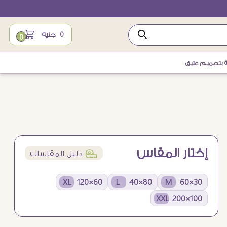
0
جنيه
0
ة بتصميم عتيق
إختار المقاس
í
دليل المقاسات
60×120 XL
80×40 L
30×60 M
100×200 XXL