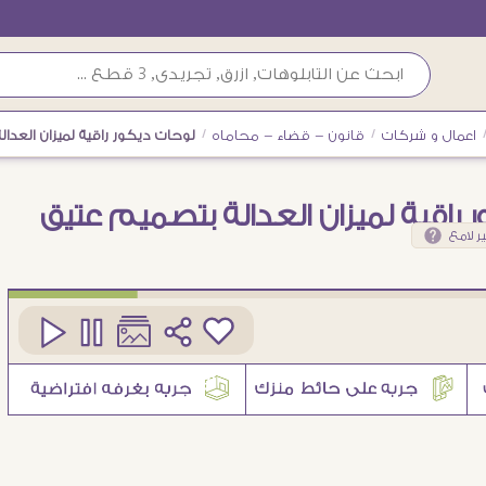
اعمال و شركات
/
قانون - قضاء - محاماه
/
لوحات ديكور راقية لميزان العدال
 راقية لميزان العدالة بتصميم عتيق
ر لامع
كود
SA105466