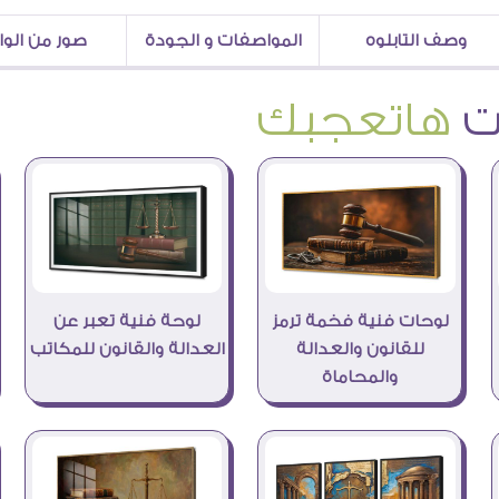
وصف التابلوه
المواصفات و الجودة
صور من الو
هاتعجبك
لوحات فنية فخمة ترمز
لوحة فنية تعبر عن
للقانون والعدالة
العدالة والقانون للمكاتب
والمحاماة