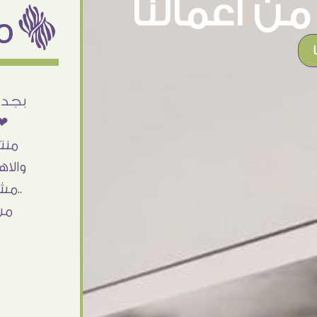
ن اعمالنا
ëمن اراء عملائنا
أنا استلمت حاجتى وطلعوا بجد ما شاء الله
بجد 
تحفة .. الشغل أكتر من رائع والالتزام والزوق
❤❤
والصبر فى التعامل بجد مفيش كلام وده
منت
مش أول تعامل ليا مع سفير ارت وأكيد ان
والاه
شاء الله مش أخر تعامل بشكركم على
..مش
الحاجات جدا جدا
من
Doaa Elsayd
القاهرة - مصر