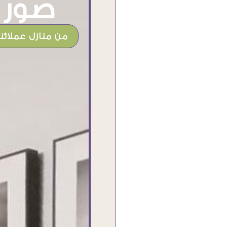
صور م
من منازل عملائنا
شغل جميل وخامات رائعه وموقع فوق
الرائع قدرت منه اني اختار التابلوهات
واركبها علي المكان بشكل مطابق جدا
للحقيقه واهتمامهم بالتفاصيل والتغليف
وإرضاء العميل والخامات والتقفيل وسرعة
التوصيل. بصراحه وبمنتهي الأمانه مكسب
كبير لاي حد يتعامل معاهم
Ahmed Elassi
بورسعيد - مصر