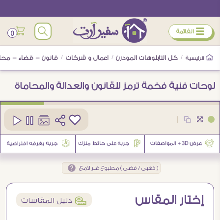
ÿ
القائمة
0
/
كل التابلوهات المودرن
/
اعمال و شركات
/
قانون - قضاء - محا
الرئيسية
لوحات فنية فخمة ترمز للقانون والعدالة والمحاماة
كود
SA105491
|
( ذهبى / فضى ) مطبوع غير لامع
إختار المقاس
í
دليل المقاسات