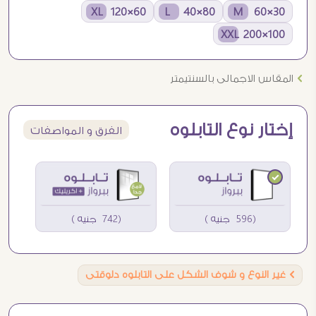
60×120 XL
80×40 L
30×60 M
100×200 XXL
Ö
المقاس الاجمالى بالسنتيمتر
إختار نوع التابلوه
الفرق و المواصفات
(596 جنيه )
(742 جنيه )
Ö
غير النوع و شوف الشكل على التابلوه دلوقتى