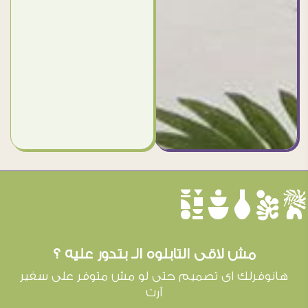
èûôçê
مش لاقى التابلوه الـ بتدور عليه ؟
هانوفرلك اى تصميم حتى لو مش متوفر على سفير
آرت