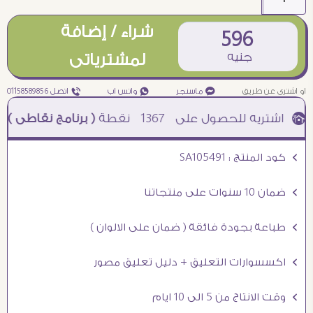
شراء / إضافة
596
جنيه
لمشترياتى
او اشترى عن طريق
¥ ماسنجر
₧ واتس اب
ƒ اتصل 01158589856
1367
نقطة
( برنامج نقاطى )
à خصم 5% للعملاء الجدد à شحن مجانى عند الشراء ب 4000 جنيه à
Ö كود المنتج : SA105491
Ö ضمان 10 سنوات على منتجاتنا
Ö طباعة بجودة فائقة ( ضمان على الالوان )
Ö اكسسوارات التعليق + دليل تعليق مصور
Ö وقت الانتاج من 5 الى 10 ايام