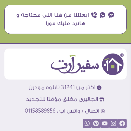
¥ ₧ ƒ ابعتلنا من هنا اللى محتاجه و
هانرد عليك فورا
اكثر من 31241 تابلوه مودرن
الجاليرى مغلق مؤقتا للتجديد
اتصال / واتس اب : 01158589856