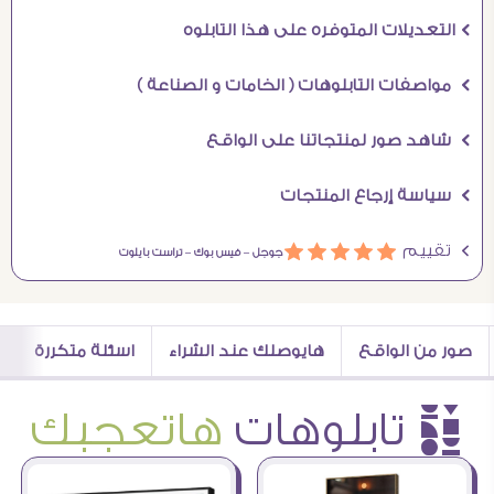
Ö التعديلات المتوفره على هذا التابلوه
Ö مواصفات التابلوهات ( الخامات و الصناعة )
Ö شاهد صور لمنتجاتنا على الواقع
Ö سياسة إرجاع المنتجات
Ö تقييم
ááááá
جوجل –
فيس بوك –
تراست بايلوت
صور من الواقع
هايوصلك عند الشراء
اسئلة متكررة
è تابلوهات
هاتعجبك