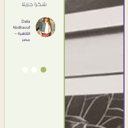
القاهرة
ي حد
شكرا جزيلا
- مصر
عامل
اهم
Dalia
Abdlraouf
القاهرة -
Ahmed
مصر
Elassi
بورسعيد
- مصر