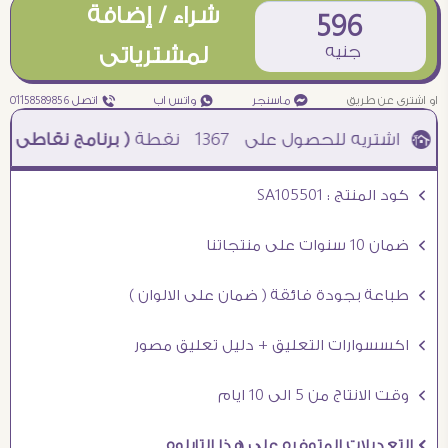
شراء / إضافة
596
جنيه
لمشترياتى
او اشترى عن طريق
¥ ماسنجر
₧ واتس اب
ƒ اتصل 01158589856
1367
نقطة
( برنامج نقاطى )
à خصم 5% للعملاء الجدد à شحن مجانى عند الشراء ب 4000 جنيه à
Ö كود المنتج : SA105501
Ö ضمان 10 سنوات على منتجاتنا
Ö طباعة بجودة فائقة ( ضمان على الالوان )
Ö اكسسوارات التعليق + دليل تعليق مصور
Ö وقت الانتاج من 5 الى 10 ايام
Ö التعديلات المتوفره على هذا التابلوه