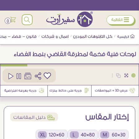
ÿ
القائمة
0
/
كل التابلوهات المودرن
/
اعمال و شركات
/
قانون - قضاء - محا
الرئيسية
لوحات فنية فخمة لمطرقة القاضي بنمط الفضاء
كود
SA105501
|
إختار المقاس
í
دليل المقاسات
60×120 XL
80×40 L
30×60 M