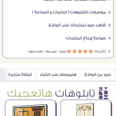
Ö مواصفات التابلوهات ( الخامات و الصناعة )
Ö شاهد صور لمنتجاتنا على الواقع
Ö سياسة إرجاع المنتجات
Ö تقييم
ááááá
جوجل –
فيس بوك –
تراست بايلوت
صور من الواقع
هايوصلك عند الشراء
اسئلة متكررة
è تابلوهات
هاتعجبك