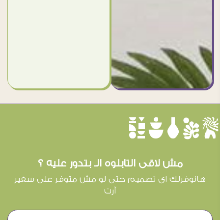
èûôçê
مش لاقى التابلوه الـ بتدور عليه ؟
هانوفرلك اى تصميم حتى لو مش متوفر على سفير
آرت