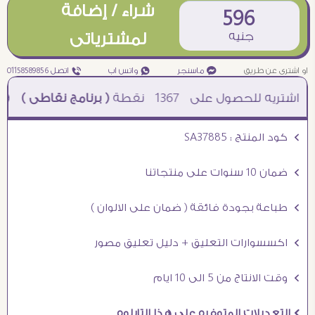
شراء / إضافة
596
جنيه
لمشترياتى
او اشترى عن طريق
¥ ماسنجر
₧ واتس اب
ƒ اتصل 01158589856
1367
نقطة
( برنامج نقاطى )
à خصم 5% للعملاء الجدد à شحن مجانى عند الشراء ب 4000 جنيه à
Ö كود المنتج : SA37885
Ö ضمان 10 سنوات على منتجاتنا
Ö طباعة بجودة فائقة ( ضمان على الالوان )
Ö اكسسوارات التعليق + دليل تعليق مصور
Ö وقت الانتاج من 5 الى 10 ايام
Ö التعديلات المتوفره على هذا التابلوه