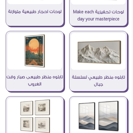
لوحات احجار طبيعية متوازنة
لوحات تحفيزية Make each
day your masterpiece
تابلوه منظر طبيعى صبار وقت
تابلوه منظر طبيعي لسلسلة
الغروب
جبال