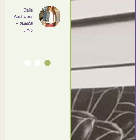
عامل
اهم
Dalia
Abdlraouf
القاهرة -
Ahmed
مصر
Elassi
بورسعيد
- مصر