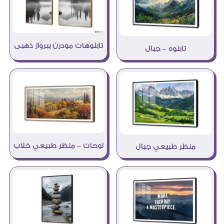
تابلوهات مودرن ببرواز ذهبى
تابلوه – جبال
لوحات – منظر طبيعي خلاب
منظر طبيعي جبال