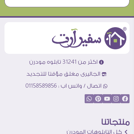
اكثر من 31241 تابلوه مودرن
الجاليرى مغلق مؤقتا للتجديد
اتصال / واتس اب : 01158589856
منتجاتنا
كل التابلوهات المودرن