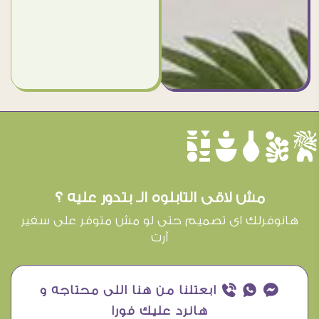
èûôçê
مش لاقى التابلوه الـ بتدور عليه ؟
هانوفرلك اى تصميم حتى لو مش متوفر على سفير
آرت
¥ ₧ ƒ ابعتلنا من هنا اللى محتاجه و
هانرد عليك فورا