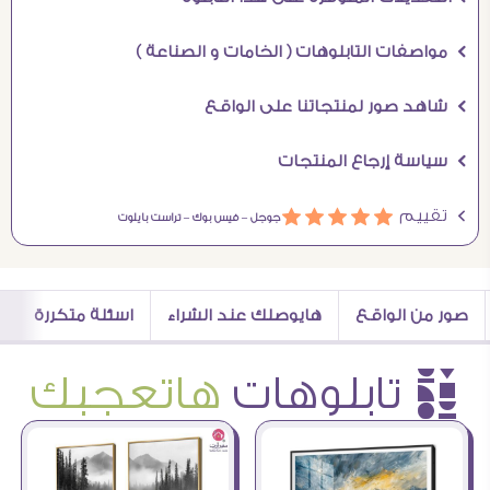
Ö مواصفات التابلوهات ( الخامات و الصناعة )
Ö شاهد صور لمنتجاتنا على الواقع
Ö سياسة إرجاع المنتجات
Ö تقييم
ááááá
جوجل –
فيس بوك –
تراست بايلوت
صور من الواقع
هايوصلك عند الشراء
اسئلة متكررة
è تابلوهات
هاتعجبك