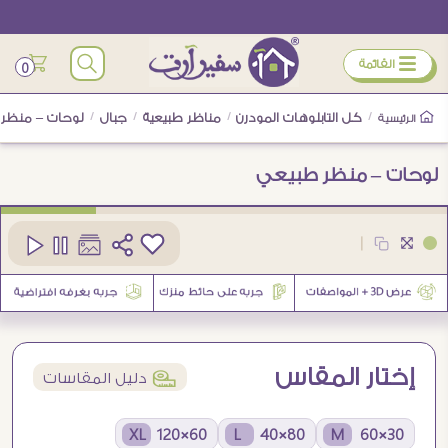
ÿ
القائمة
0
/
كل التابلوهات المودرن
/
مناظر طبيعية
/
جبال
/
لوحات – منظر
الرئيسية
لوحات – منظر طبيعي
كود
SA37885
|
4
إختار المقاس
í
دليل المقاسات
60×120 XL
80×40 L
30×60 M