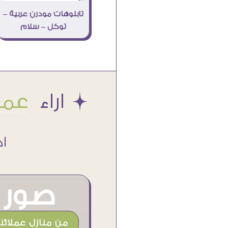
تابلوهات مودرن عربية –
توكل – سلام
Æ اراء
عملا
اكتر من
صور م
من منازل عملائنا