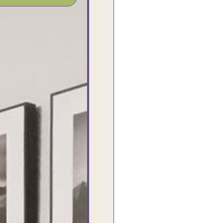
شغل جميل وخامات رائعه وموقع فوق
الرائع قدرت منه اني اختار التابلوهات
واركبها علي المكان بشكل مطابق جدا
للحقيقه واهتمامهم بالتفاصيل والتغليف
وإرضاء العميل والخامات والتقفيل وسرعة
التوصيل. بصراحه وبمنتهي الأمانه مكسب
كبير لاي حد يتعامل معاهم
Ahmed Elassi
بورسعيد - مصر