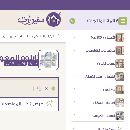
قائمة المنتجات
الرئيسية
/
كل التابلوهات المودرن
/
الأفضل ♥ Top 100
موضوعات التابلوهات
تابلوه المعو
مميز
يقبل التعديل
درجات الالوان
الشكل – عدد القطع
|
نوع الفن
الغرفة – المكان
الوقت – الموسم
جودة منتجاتنا