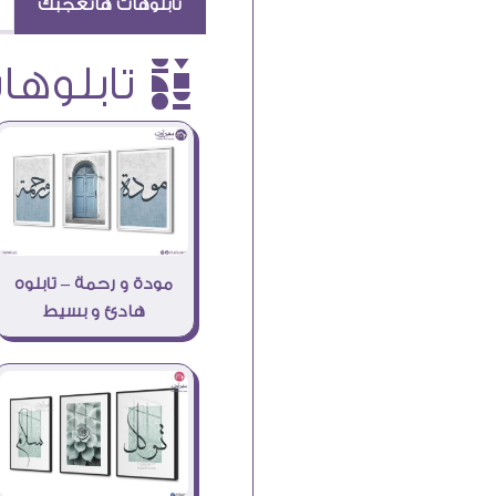
تابلوهات هاتعجبك
è تابلوهات
مودة و رحمة – تابلوه
هادئ و بسيط