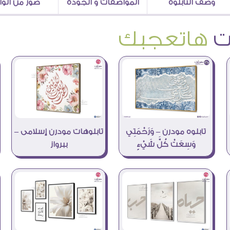
وصف التابلوه
المواصفات و الجودة
صور من الو
هاتعجبك
تابلوهات مودرن إسلامى –
تابلوه مودرن – وَرَحْمَتِي
ببرواز
وَسِعَتْ كُلَّ شَيْءٍ