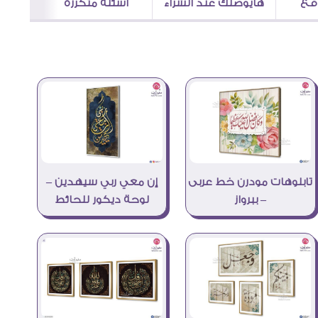
اقع
هايوصلك عند الشراء
اسئلة متكررة
إن معي ربي سيهدين –
تابلوهات مودرن خط عربى
لوحة ديكور للحائط
– ببرواز