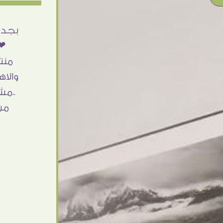
أنا استلمت حاجتى وطلعوا بجد ما شاء الله
بجد 
تحفة .. الشغل أكتر من رائع والالتزام والزوق
❤❤
والصبر فى التعامل بجد مفيش كلام وده
منت
مش أول تعامل ليا مع سفير ارت وأكيد ان
والاه
شاء الله مش أخر تعامل بشكركم على
..مش
الحاجات جدا جدا
من
Doaa Elsayd
القاهرة - مصر