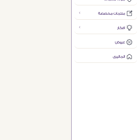
منتجات مخصصة
افكار
عروض
الجاليرى