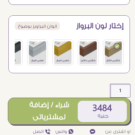
إختار لون البرواز
الوان البراويز بوضوح
شراء / إضافة
3484
جنيه
لمشترياتى
او اشترى عن
¥
₧ واتس
ƒ اتصل