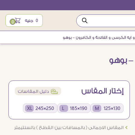
0
جنيه
0
و ايه الكرسى و الفاتحة و الكافرون – بوهو
 – بوهو
إختار المقاس
í
دليل المقاسات
250×245 XL
190×185 L
130×125 M
Ö
المقاس الاجمالى ( بالمسافات بين القطع ) بالسنتيمتر