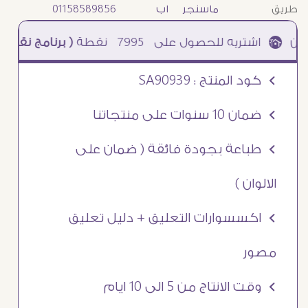
طريق
ماسنجر
اب
01158589856
7995
نقطة
( برنامج نقاطى )
à خصم 5% للعملاء الجدد à شحن مجانى عند الشراء ب 4000 جنيه à
Ö كود المنتج : SA90939
Ö ضمان 10 سنوات على منتجاتنا
Ö طباعة بجودة فائقة ( ضمان على
الالوان )
Ö اكسسوارات التعليق + دليل تعليق
مصور
Ö وقت الانتاج من 5 الى 10 ايام