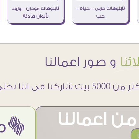
تابلوهات عربى – حياه –
تابلوهات مودرن – ورود
حب
بألوان هادئة
ئنا
و صور اعمالنا
 5000 بيت شاركنا فى اننا نخلى حوائطهم اجمل
ن اعمالنا
ëمن اراء عملائنا