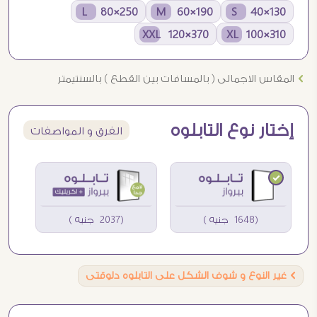
250×80 L
190×60 M
130×40 S
370×120 XXL
310×100 XL
Ö
المقاس الاجمالى ( بالمسافات بين القطع ) بالسنتيمتر
إختار نوع التابلوه
الفرق و المواصفات
(1648 جنيه )
(2037 جنيه )
Ö
غير النوع و شوف الشكل على التابلوه دلوقتى