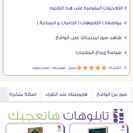
Ö التعديلات المتوفره على هذا التابلوه
Ö مواصفات التابلوهات ( الخامات و الصناعة )
Ö شاهد صور لمنتجاتنا على الواقع
Ö سياسة إرجاع المنتجات
Ö تقييم
ááááá
جوجل –
فيس بوك –
تراست بايلوت
صور من الواقع
هايوصلك عند الشراء
اسئلة متكررة
è تابلوهات
هاتعجبك