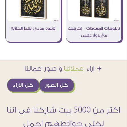
تابلوهات المعوذات – اكريليك
تابلوه مودرن لفظ الجلاله
مع برواز ذهبى
Æ اراء
عملائنا
و صور اعمالنا
كل الصور
كل الاراء
اكتر من 5000 بيت شاركنا فى اننا
نخلى حوائطهم اجمل