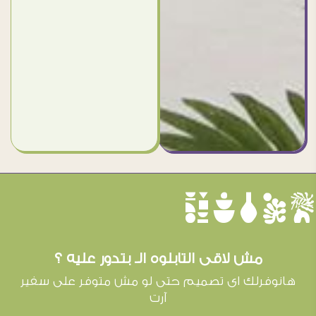
èûôçê
مش لاقى التابلوه الـ بتدور عليه ؟
هانوفرلك اى تصميم حتى لو مش متوفر على سفير
آرت