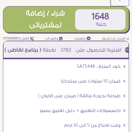
شراء / إضافة
1648
جنيه
لمشترياتى
او اشترى عن طريق
¥ ماسنجر
₧ واتس اب
ƒ اتصل 01158589856
3782
نقطة
( برنامج نقاطى )
à خصم 5% للعملاء الجدد à شحن مجانى عند الشراء ب 4000 جنيه à
Ö كود المنتج : SA75448
Ö ضمان 10 سنوات على منتجاتنا
Ö طباعة بجودة فائقة ( ضمان على الالوان )
Ö اكسسوارات التعليق + دليل تعليق مصور
Ö وقت الانتاج من 5 الى 10 ايام