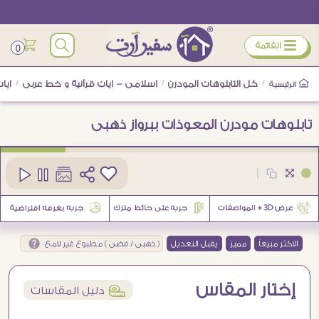
ÿ
القائمة
0
/
كل التابلوهات المودرن
/
اسلامى - ايات قرآنية و خط عربى
/
ايا
الرئيسية
تابلوهات مودرن المعوذات ببرواز ذهبى
كود
SA75448
|
6
الاكثر مبيعاً
مميز
يقبل التعديل
( ذهبى / فضى ) مطبوع غير لامع
إختار المقاس
í
دليل المقاسات