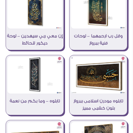
وقل رب ارحمهما – لوحات
إن معي ربي سيهدين – لوحة
فنية ببرواز
ديكور للحائط
تابلوه – وما بكم من نعمة
تابلوه مودرن اسلامى ببرواز
بلون خشبى مميز