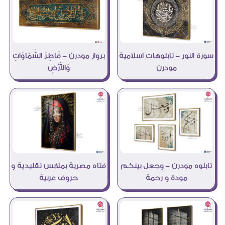
برواز مودرن – فَاطِرَ السَّمَاوَاتِ
سورة النور – تابلوهات اسلامية
وَالأَرْضِ
مودرن
تابلوه مودرن – وجعل بينكم
فتاه مصرية بملابس تقليدية و
مودة و رحمة
حروف عربية