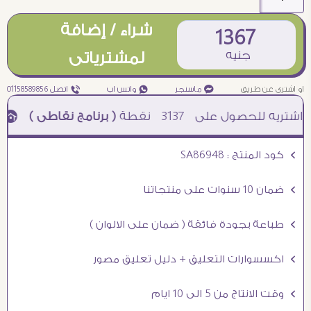
شراء / إضافة
1367
جنيه
لمشترياتى
او اشترى عن طريق
¥ ماسنجر
₧ واتس اب
ƒ اتصل 01158589856
3137
نقطة
( برنامج نقاطى )
à خصم 5% للعملاء الجدد à شحن مجانى عند الشراء ب 4000 جنيه à
Ö كود المنتج : SA86948
Ö ضمان 10 سنوات على منتجاتنا
Ö طباعة بجودة فائقة ( ضمان على الالوان )
Ö اكسسوارات التعليق + دليل تعليق مصور
Ö وقت الانتاج من 5 الى 10 ايام