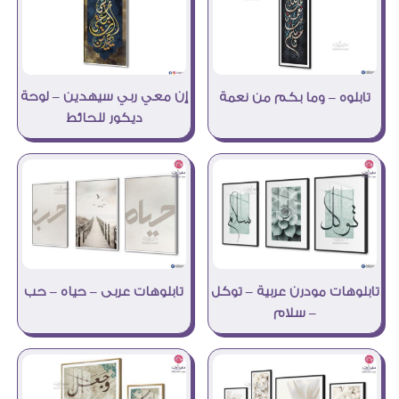
إن معي ربي سيهدين – لوحة
تابلوه – وما بكم من نعمة
ديكور للحائط
تابلوهات عربى – حياه – حب
تابلوهات مودرن عربية – توكل
– سلام