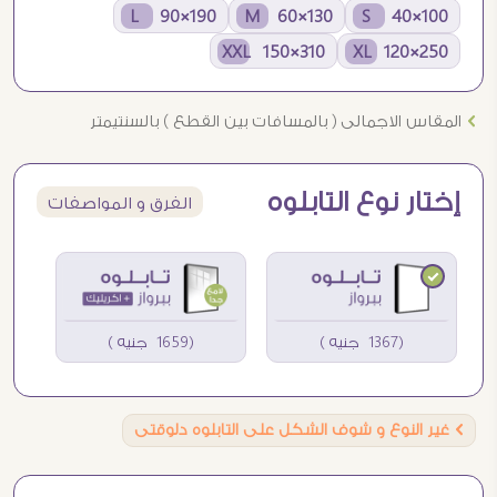
190×90 L
130×60 M
100×40 S
310×150 XXL
250×120 XL
Ö
المقاس الاجمالى ( بالمسافات بين القطع ) بالسنتيمتر
إختار نوع التابلوه
الفرق و المواصفات
(1367 جنيه )
(1659 جنيه )
Ö
غير النوع و شوف الشكل على التابلوه دلوقتى