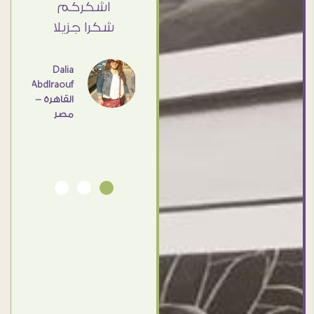
Elsayd
 كبير
اشكركم
القاهرة
ي حد
شكرا جزيلا
- مصر
عامل
اهم
Dalia
Abdlraouf
القاهرة -
Ahmed
مصر
Elassi
بورسعيد
- مصر