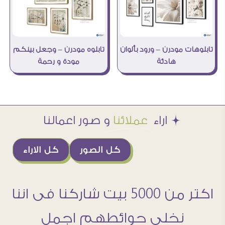
تابلوه مودرن – وجعل بينكم
تابلوهات مودرن – ورود بألوان
مودة و رحمة
هادئة
Æ اراء
عملائنا
و صور اعمالنا
كل الصور
كل الاراء
اكتر من 5000 بيت شاركنا فى اننا
نخلى حوائطهم اجمل