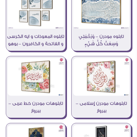
تابلوه المعوذات و ايه الكرسى
تابلوه مودرن – وَرَحْمَتِي
و الفاتحة و الكافرون – بوهو
وَسِعَتْ كُلَّ شَيْءٍ
تابلوهات مودرن إسلامى –
تابلوهات مودرن خط عربى –
ببرواز
ببرواز