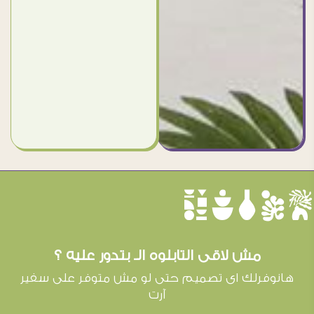
èûôçê
مش لاقى التابلوه الـ بتدور عليه ؟
هانوفرلك اى تصميم حتى لو مش متوفر على سفير
آرت