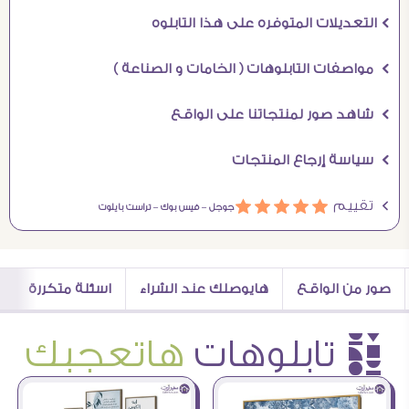
Ö التعديلات المتوفره على هذا التابلوه
Ö مواصفات التابلوهات ( الخامات و الصناعة )
Ö شاهد صور لمنتجاتنا على الواقع
Ö سياسة إرجاع المنتجات
Ö تقييم
ááááá
جوجل –
فيس بوك –
تراست بايلوت
صور من الواقع
هايوصلك عند الشراء
اسئلة متكررة
è تابلوهات
هاتعجبك