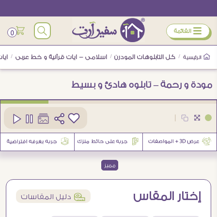
ÿ
القائمة
0
/
كل التابلوهات المودرن
/
اسلامى - ايات قرآنية و خط عربى
/
ايا
الرئيسية
مودة و رحمة – تابلوه هادئ و بسيط
كود
SA86948
|
8
مميز
إختار المقاس
í
دليل المقاسات