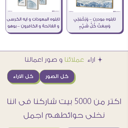
تابلوه المعوذات و ايه الكرسى
تابلوه مودرن – وَرَحْمَتِي
و الفاتحة و الكافرون – بوهو
وَسِعَتْ كُلَّ شَيْءٍ
Æ اراء
عملائنا
و صور اعمالنا
كل الصور
كل الاراء
اكتر من 5000 بيت شاركنا فى اننا
نخلى حوائطهم اجمل