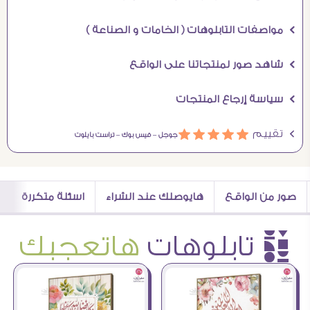
Ö مواصفات التابلوهات ( الخامات و الصناعة )
Ö شاهد صور لمنتجاتنا على الواقع
Ö سياسة إرجاع المنتجات
Ö تقييم
ááááá
جوجل –
فيس بوك –
تراست بايلوت
صور من الواقع
هايوصلك عند الشراء
اسئلة متكررة
è تابلوهات
هاتعجبك