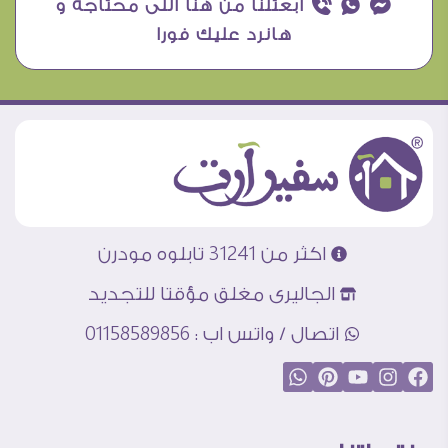
¥ ₧ ƒ ابعتلنا من هنا اللى محتاجه و
هانرد عليك فورا
اكثر من 31241 تابلوه مودرن
الجاليرى مغلق مؤقتا للتجديد
اتصال / واتس اب : 01158589856