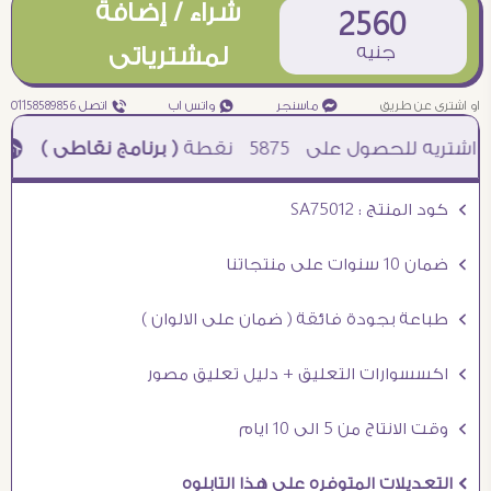
شراء / إضافة
2560
جنيه
لمشترياتى
او اشترى عن طريق
¥ ماسنجر
₧ واتس اب
ƒ اتصل 01158589856
5875
نقطة
( برنامج نقاطى )
à خصم 5% للعملاء الجدد à شحن مجانى عند الشراء ب 4000 جنيه à
Ö كود المنتج : SA75012
Ö ضمان 10 سنوات على منتجاتنا
Ö طباعة بجودة فائقة ( ضمان على الالوان )
Ö اكسسوارات التعليق + دليل تعليق مصور
Ö وقت الانتاج من 5 الى 10 ايام
Ö التعديلات المتوفره على هذا التابلوه