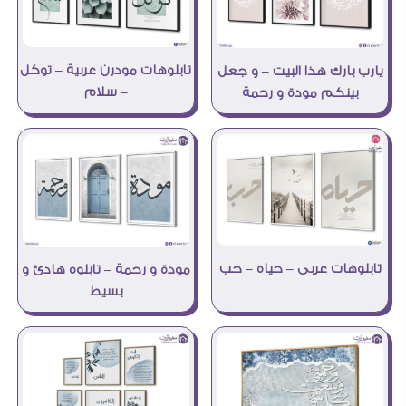
تابلوهات مودرن عربية – توكل
يارب بارك هذا البيت – و جعل
– سلام
بينكم مودة و رحمة
تابلوهات عربى – حياه – حب
مودة و رحمة – تابلوه هادئ و
بسيط