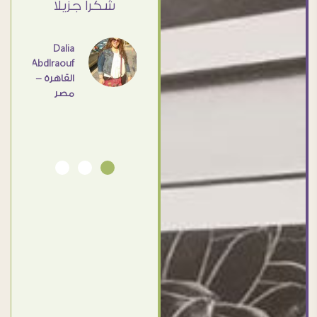
ي حد
شكرا جزيلا
- مصر
عامل
اهم
Dalia
Abdlraouf
القاهرة -
Ahmed
مصر
Elassi
بورسعيد
- مصر