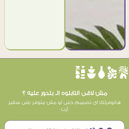
èûôçê
مش لاقى التابلوه الـ بتدور عليه ؟
هانوفرلك اى تصميم حتى لو مش متوفر على سفير
آرت