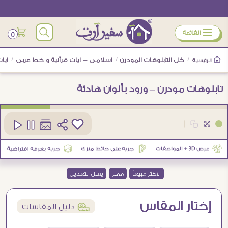
ÿ
القائمة
0
/
كل التابلوهات المودرن
/
اسلامى - ايات قرآنية و خط عربى
/
ايا
الرئيسية
تابلوهات مودرن – ورود بألوان هادئة
كود
SA75012
|
6
الاكثر مبيعاً
مميز
يقبل التعديل
إختار المقاس
í
دليل المقاسات