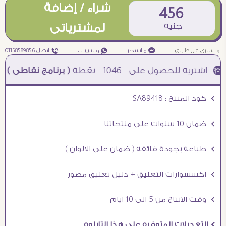
شراء / إضافة
456
جنيه
لمشترياتى
او اشترى عن طريق
¥ ماسنجر
₧ واتس اب
ƒ اتصل 01158589856
1046
نقطة
( برنامج نقاطى )
à خصم 5% للعملاء الجدد à شحن مجانى عند الشراء ب 4000 جنيه à
Ö كود المنتج : SA89418
Ö ضمان 10 سنوات على منتجاتنا
Ö طباعة بجودة فائقة ( ضمان على الالوان )
Ö اكسسوارات التعليق + دليل تعليق مصور
Ö وقت الانتاج من 5 الى 10 ايام
Ö التعديلات المتوفره على هذا التابلوه