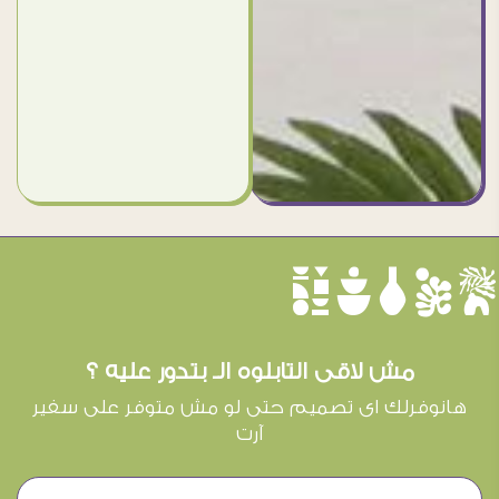
èûôçê
مش لاقى التابلوه الـ بتدور عليه ؟
هانوفرلك اى تصميم حتى لو مش متوفر على سفير
آرت