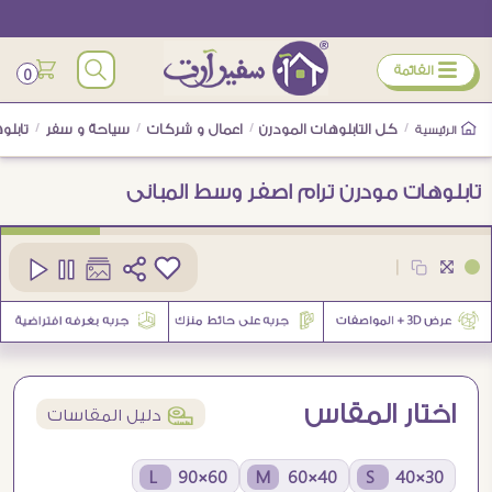
ÿ
القائمة
0
/
كل التابلوهات المودرن
/
اعمال و شركات
/
سياحة و سفر
/
تابلو
الرئيسية
تابلوهات مودرن ترام اصفر وسط المبانى
كود
SA89418
|
اختار المقاس
í
دليل المقاسات
60×90 L
40×60 M
30×40 S