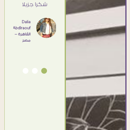
القاهرة
ي حد
شكرا جزيلا
- مصر
عامل
اهم
Dalia
Abdlraouf
القاهرة -
Ahmed
مصر
Elassi
بورسعيد
- مصر