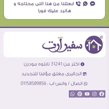
¥ ₧ ƒ ابعتلنا من هنا اللى محتاجه و
هانرد عليك فورا
اكثر من 31241 تابلوه مودرن
الجاليرى مغلق مؤقتا للتجديد
اتصال / واتس اب : 01158589856