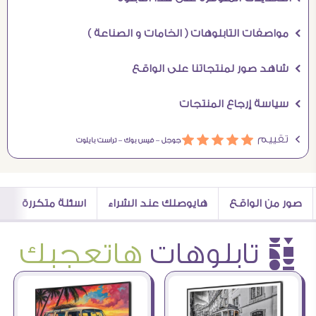
Ö مواصفات التابلوهات ( الخامات و الصناعة )
Ö شاهد صور لمنتجاتنا على الواقع
Ö سياسة إرجاع المنتجات
Ö تقييم
ááááá
جوجل –
فيس بوك –
تراست بايلوت
صور من الواقع
هايوصلك عند الشراء
اسئلة متكررة
è تابلوهات
هاتعجبك