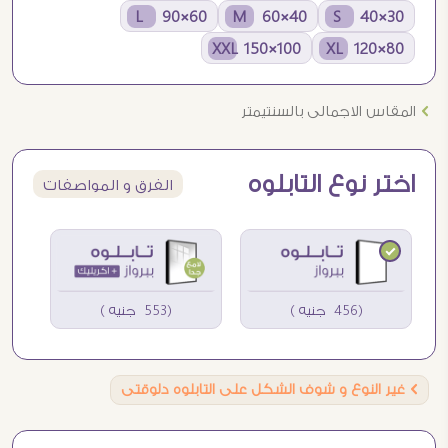
60×90 L
40×60 M
30×40 S
100×150 XXL
80×120 XL
Ö
المقاس الاجمالى بالسنتيمتر
اختر نوع التابلوه
الفرق و المواصفات
(456 جنيه )
(553 جنيه )
Ö
غير النوع و شوف الشكل على التابلوه دلوقتى