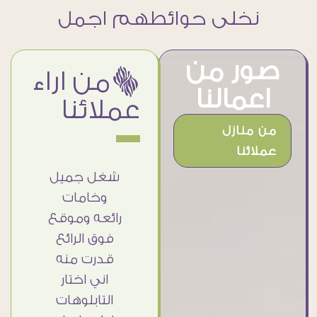
نخلى حوائطهم اجمل
صور من
ëمن اراء
اعمالنا
عملائنا
من منازل
عملائنا
استلمت
بجد من
شغل جميل
أ
جتى
أرقى الناس
وخامات
وا بجد
اللى اتعاملت
رائعه وموقع
وط
اء الله
معاهم ❤❤
فوق الرائع
م
فة ..
النهاردة
قدرت منه
ل أكتر
وصلى الاوردر
اني اختار
ا
 رائع
حاجة فى
التابلوهات