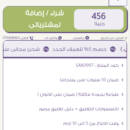
شراء / إضافة
456
جنيه
لمشترياتى
او اشترى عن طريق
¥ ماسنجر
₧ واتس اب
ƒ اتصل 01158589856
Ö كود المنتج : SA80997
Ö ضمان 10 سنوات على منتجاتنا
Ö طباعة بجودة فائقة ( ضمان على الالوان )
Ö اكسسوارات التعليق + دليل تعليق مصور
Ö وقت الانتاج من 5 الى 10 ايام