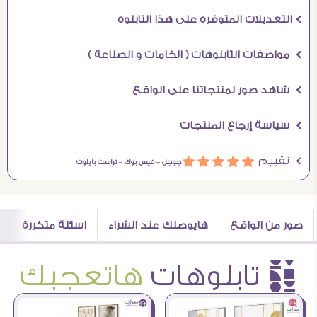
Ö التعديلات المتوفره على هذا التابلوه
Ö مواصفات التابلوهات ( الخامات و الصناعة )
Ö شاهد صور لمنتجاتنا على الواقع
Ö سياسة إرجاع المنتجات
Ö تقييم
ááááá
جوجل –
فيس بوك –
تراست بايلوت
صور من الواقع
هايوصلك عند الشراء
اسئلة متكررة
è تابلوهات
هاتعجبك