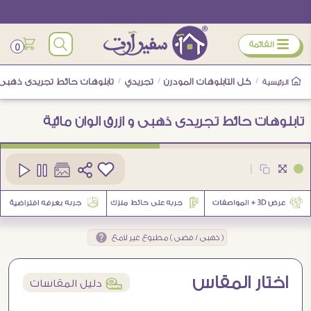
ÿ
القائمة
0
/
كل التابلوهات المودرن
/
تجريدي
/
تابلوهات حائط تجريدى ذهبى و 
الرئيسية
تابلوهات حائط تجريدى ذهبى و ازرق الوان مائية
كود
SA80997
|
8
( ذهبى / فضى ) مطبوع غير لامع
اختار المقاس
í
دليل المقاسات