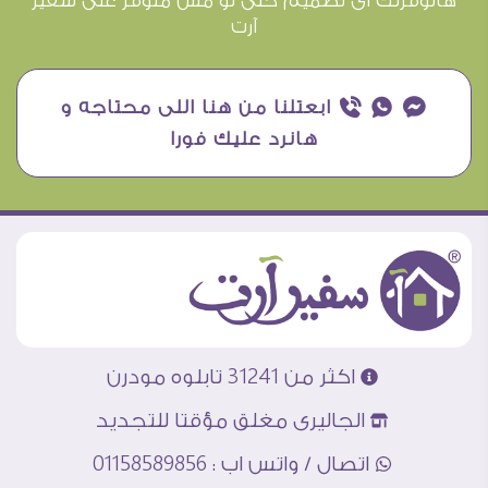
هانوفرلك اى تصميم حتى لو مش متوفر على سفير
آرت
¥ ₧ ƒ ابعتلنا من هنا اللى محتاجه و
هانرد عليك فورا
اكثر من 31241 تابلوه مودرن
الجاليرى مغلق مؤقتا للتجديد
اتصال / واتس اب : 01158589856