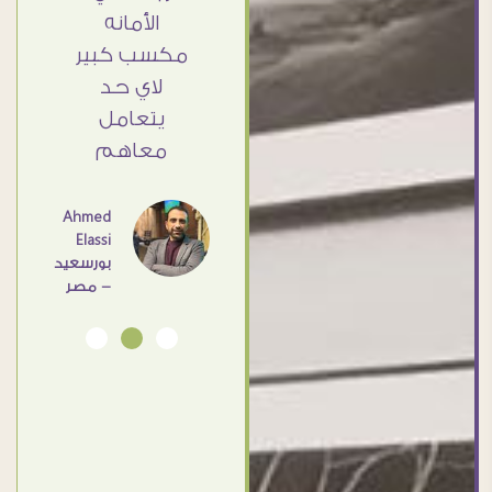
توقعت ❤
الأمانه
Doaa
Elsayd
اشكركم
مكسب كبير
القاهرة
شكرا جزيلا
لاي حد
- مصر
يتعامل
معاهم
Dalia
Abdlraouf
القاهرة -
Ahmed
مصر
Elassi
بورسعيد
- مصر