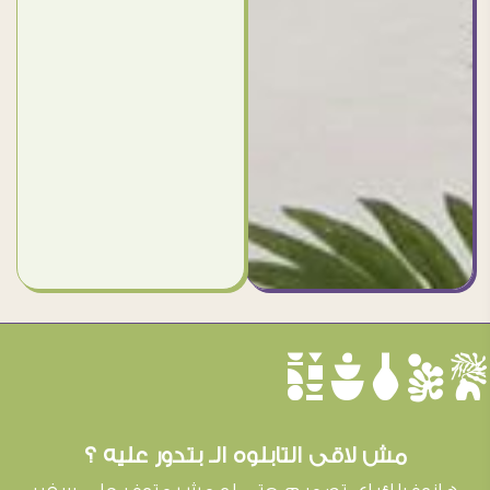
èûôçê
مش لاقى التابلوه الـ بتدور عليه ؟