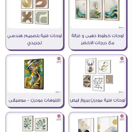
لوحات خطوط ذهبى و غزالة
لوحات فنية بتصميم هندسي
مع درجات الاخضر
تجريدي
لوحات فنية مودرن ببرواز ابيض
تابلوهات مودرن – موسيقى