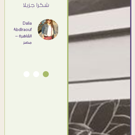
القاهرة
ي حد
شكرا جزيلا
- مصر
عامل
اهم
Dalia
Abdlraouf
القاهرة -
Ahmed
مصر
Elassi
بورسعيد
- مصر