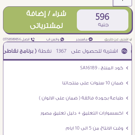
شراء / إضافة
596
جنيه
لمشترياتى
او اشترى عن طريق
¥ ماسنجر
₧ واتس اب
ƒ اتصل 01158589856
1367
نقطة
( برنامج نقاطى )
à خصم 5% للعملاء الجدد à شحن مجانى عند الشراء ب 4000 جنيه à
Ö كود المنتج : SA16189
Ö ضمان 10 سنوات على منتجاتنا
Ö طباعة بجودة فائقة ( ضمان على الالوان )
Ö اكسسوارات التعليق + دليل تعليق مصور
Ö وقت الانتاج من 5 الى 10 ايام