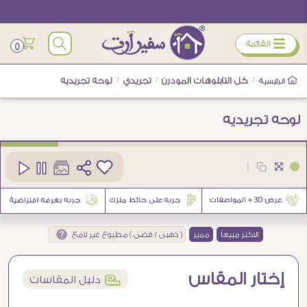
ÿ
القائمة
0
/
كل التابلوهات المودرن
/
تجريدي
/
لوحه تجريديه
الرئيسية
لوحه تجريديه
كود
SA16189
|
32
الاكثر مبيعاً
مميز
( ذهبى / فضى ) مطبوع غير لامع
إختار المقاس
í
دليل المقاسات