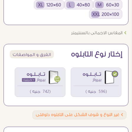
60×120 XL
80×40 L
30×60 M
100×200 XXL
Ö
المقاس الاجمالى بالسنتيمتر
إختار نوع التابلوه
الفرق و المواصفات
(596 جنيه )
(742 جنيه )
Ö
غير النوع و شوف الشكل على التابلوه دلوقتى