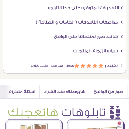
Ö التعديلات المتوفره على هذا التابلوه
Ö مواصفات التابلوهات ( الخامات و الصناعة )
Ö شاهد صور لمنتجاتنا على الواقع
Ö سياسة إرجاع المنتجات
Ö تقييم
ááááá
جوجل –
فيس بوك –
تراست بايلوت
صور من الواقع
هايوصلك عند الشراء
اسئلة متكررة
è تابلوهات
هاتعجبك