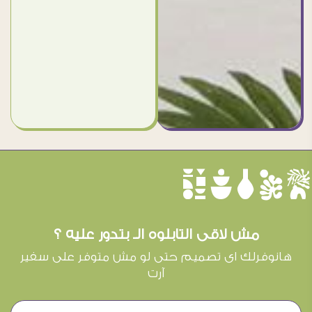
èûôçê
مش لاقى التابلوه الـ بتدور عليه ؟
هانوفرلك اى تصميم حتى لو مش متوفر على سفير
آرت