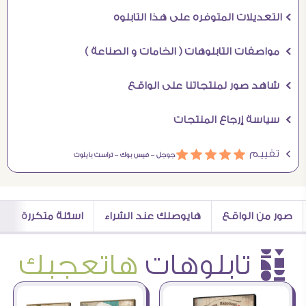
Ö التعديلات المتوفره على هذا التابلوه
Ö مواصفات التابلوهات ( الخامات و الصناعة )
Ö شاهد صور لمنتجاتنا على الواقع
Ö سياسة إرجاع المنتجات
Ö تقييم
ááááá
جوجل –
فيس بوك –
تراست بايلوت
صور من الواقع
هايوصلك عند الشراء
اسئلة متكررة
è تابلوهات
هاتعجبك