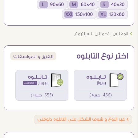
60×90 L
40×60 M
30×40 S
100×150 XXL
80×120 XL
Ö
المقاس الاجمالى بالسنتيمتر
اختر نوع التابلوه
الفرق و المواصفات
(456 جنيه )
(553 جنيه )
Ö
غير النوع و شوف الشكل على التابلوه دلوقتى