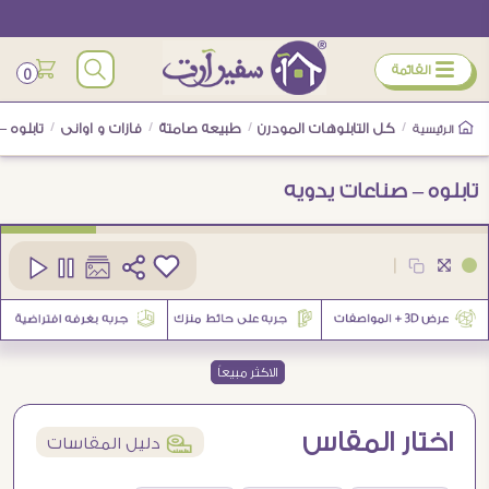
ÿ
القائمة
0
/
كل التابلوهات المودرن
/
طبيعه صامتة
/
فازات و اوانى
/
تابلوه –
الرئيسية
تابلوه – صناعات يدويه
كود
SA22590
|
8
الاكثر مبيعاً
اختار المقاس
í
دليل المقاسات