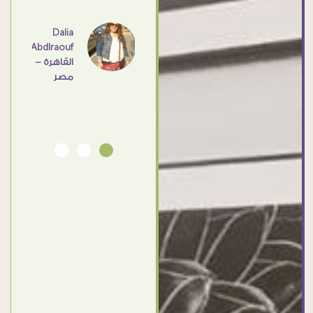
عامل
اهم
Dalia
Abdlraouf
القاهرة -
Ahmed
مصر
Elassi
بورسعيد
- مصر