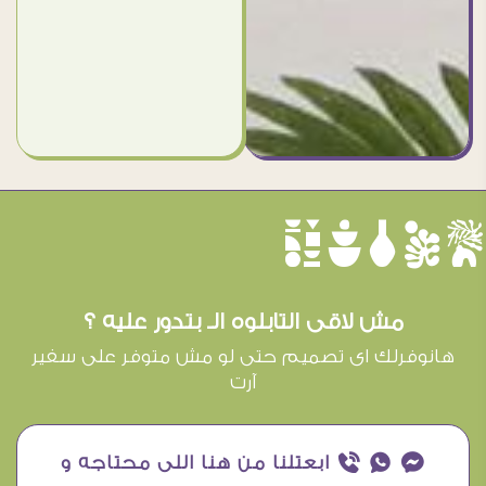
èûôçê
مش لاقى التابلوه الـ بتدور عليه ؟
هانوفرلك اى تصميم حتى لو مش متوفر على سفير
آرت
¥ ₧ ƒ ابعتلنا من هنا اللى محتاجه و