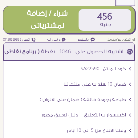
شراء / إضافة
456
جنيه
لمشترياتى
او اشترى عن طريق
¥ ماسنجر
₧ واتس اب
ƒ اتصل 01158589856
1046
نقطة
( برنامج نقاطى )
à خصم 5% للعملاء الجدد à شحن مجانى عند الشراء ب 4000 جنيه à
Ö كود المنتج : SA22590
Ö ضمان 10 سنوات على منتجاتنا
Ö طباعة بجودة فائقة ( ضمان على الالوان )
Ö اكسسوارات التعليق + دليل تعليق مصور
Ö وقت الانتاج من 5 الى 10 ايام