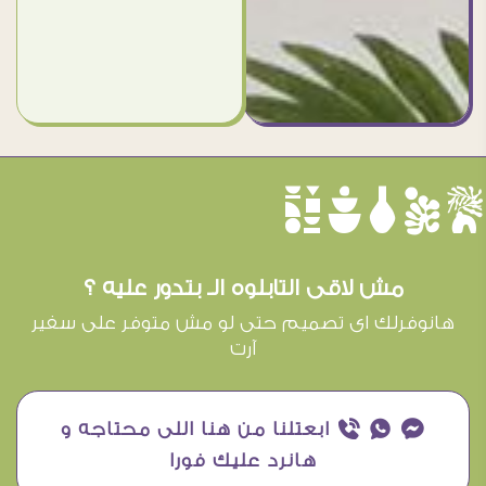
èûôçê
مش لاقى التابلوه الـ بتدور عليه ؟
هانوفرلك اى تصميم حتى لو مش متوفر على سفير
آرت
¥ ₧ ƒ ابعتلنا من هنا اللى محتاجه و
هانرد عليك فورا