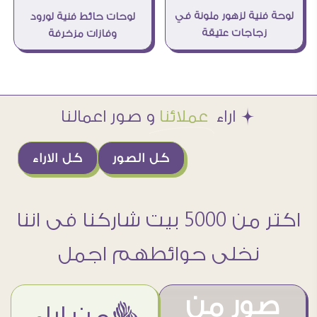
لوحة فنية لزهور ملونة في
لوحات حائط فنية لورود
زجاجات عتيقة
وفازات مزخرفة
Æ اراء
عملائنا
و صور اعمالنا
كل الصور
كل الاراء
اكتر من 5000 بيت شاركنا فى اننا
نخلى حوائطهم اجمل
صور من
ëمن اراء