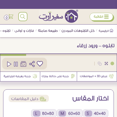
ÿ
القائمة
0
/
كل التابلوهات المودرن
/
طبيعه صامتة
/
فازات و اوانى
/
تابلوه –
الرئيسية
تابلوه – ورود زرقاء
كود
SA24364
|
3
اختار المقاس
í
دليل المقاسات
80×80 L
60×60 M
40×40 S