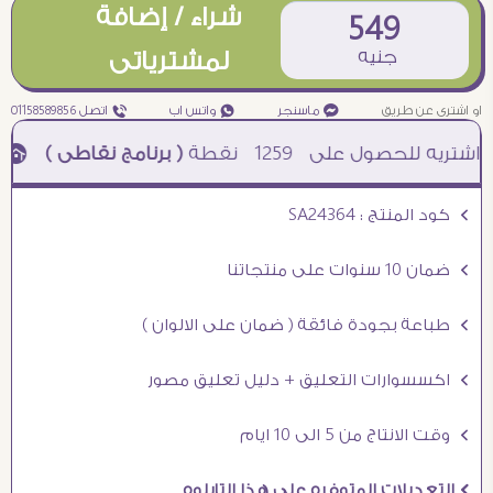
شراء / إضافة
549
جنيه
لمشترياتى
او اشترى عن طريق
¥ ماسنجر
₧ واتس اب
ƒ اتصل 01158589856
1259
نقطة
( برنامج نقاطى )
à خصم 5% للعملاء الجدد à شحن مجانى عند الشراء ب 4000 جنيه à
Ö كود المنتج : SA24364
Ö ضمان 10 سنوات على منتجاتنا
Ö طباعة بجودة فائقة ( ضمان على الالوان )
Ö اكسسوارات التعليق + دليل تعليق مصور
Ö وقت الانتاج من 5 الى 10 ايام
Ö التعديلات المتوفره على هذا التابلوه