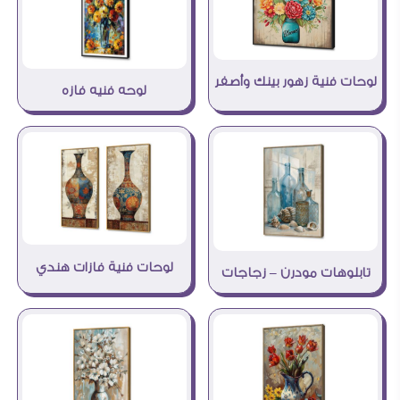
لوحات فنية زهور بينك وأصفر
لوحه فنيه فازه
لوحات فنية فازات هندي
تابلوهات مودرن – زجاجات