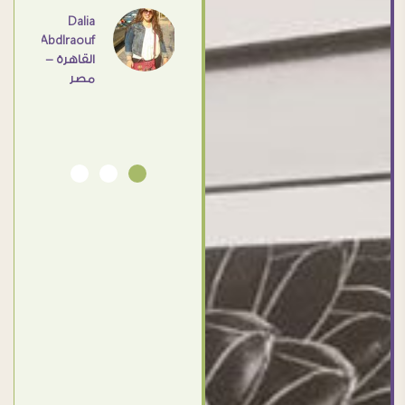
اهم
Dalia
Abdlraouf
القاهرة -
Ahmed
مصر
Elassi
بورسعيد
- مصر