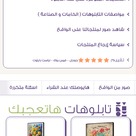
Ö مواصفات التابلوهات ( الخامات و الصناعة )
Ö شاهد صور لمنتجاتنا على الواقع
Ö سياسة إرجاع المنتجات
Ö تقييم
ááááá
جوجل –
فيس بوك –
تراست بايلوت
صور من الواقع
هايوصلك عند الشراء
اسئلة متكررة
è تابلوهات
هاتعجبك