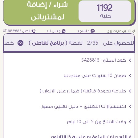
شراء / إضافة
1192
جنيه
لمشترياتى
او اشترى عن طريق
¥ ماسنجر
₧ واتس اب
ƒ اتصل 01158589856
2735
نقطة
( برنامج نقاطى )
à خصم 5% للعملاء الجدد à شحن مجانى عند الشراء ب 4000 جنيه à
Ö كود المنتج : SA28816
Ö ضمان 10 سنوات على منتجاتنا
Ö طباعة بجودة فائقة ( ضمان على الالوان )
Ö اكسسوارات التعليق + دليل تعليق مصور
Ö وقت الانتاج من 5 الى 10 ايام
Ö التعديلات المتوفره على هذا التابلوه