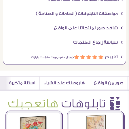
Ö مواصفات التابلوهات ( الخامات و الصناعة )
Ö شاهد صور لمنتجاتنا على الواقع
Ö سياسة إرجاع المنتجات
Ö تقييم
ááááá
جوجل –
فيس بوك –
تراست بايلوت
صور من الواقع
هايوصلك عند الشراء
اسئلة متكررة
è تابلوهات
هاتعجبك