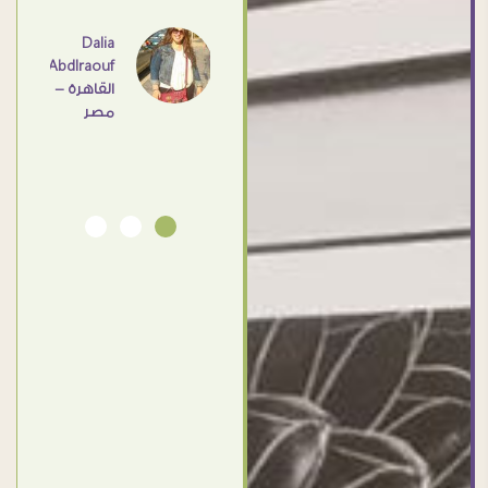
عامل
اهم
Dalia
Abdlraouf
القاهرة -
Ahmed
مصر
Elassi
بورسعيد
- مصر