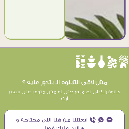
èûôçê
مش لاقى التابلوه الـ بتدور عليه ؟
هانوفرلك اى تصميم حتى لو مش متوفر على سفير
آرت
¥ ₧ ƒ ابعتلنا من هنا اللى محتاجه و
هانرد عليك فورا