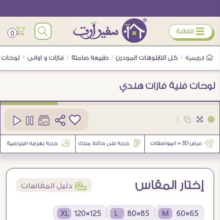
ÿ
القائمة
0
/
كل التابلوهات المودرن
/
طبيعه صامتة
/
فازات و اوانى
/
لوحات ف
الرئيسية
لوحات فنية فازات هندي
كود
SA28816
|
7
إختار المقاس
í
دليل المقاسات
125×120 XL
85×80 L
65×60 M