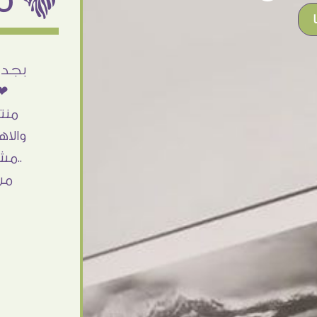
أنا استلمت حاجتى وطلعوا بجد ما شاء الله
بجد 
تحفة .. الشغل أكتر من رائع والالتزام والزوق
❤❤
والصبر فى التعامل بجد مفيش كلام وده
منت
مش أول تعامل ليا مع سفير ارت وأكيد ان
والاه
شاء الله مش أخر تعامل بشكركم على
..مش
الحاجات جدا جدا
من
Doaa Elsayd
القاهرة - مصر