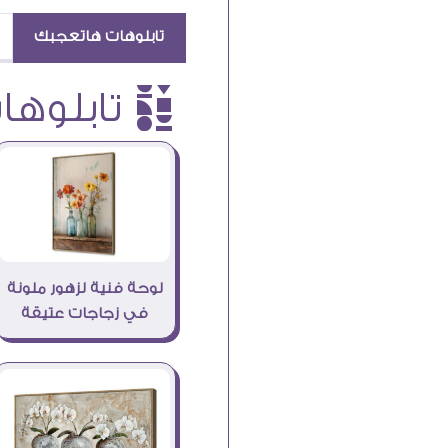
تابلوهات هاتعجبك
è تابلوهات
لوحة فنية لزهور ملونة
في زجاجات عتيقة