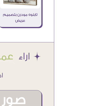
تابلوه مودرن بتصميم
عريض
Æ اراء
عملا
اكتر من
صور م