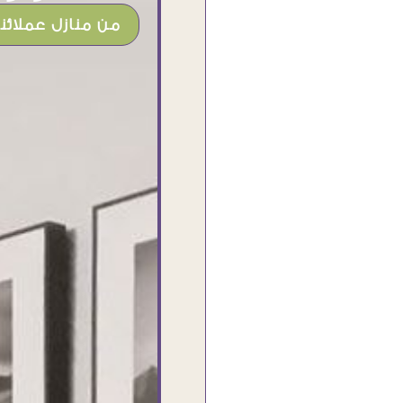
من منازل عملائنا
شغل جميل وخامات رائعه وموقع فوق
الرائع قدرت منه اني اختار التابلوهات
واركبها علي المكان بشكل مطابق جدا
للحقيقه واهتمامهم بالتفاصيل والتغليف
وإرضاء العميل والخامات والتقفيل وسرعة
التوصيل. بصراحه وبمنتهي الأمانه مكسب
كبير لاي حد يتعامل معاهم
Ahmed Elassi
بورسعيد - مصر