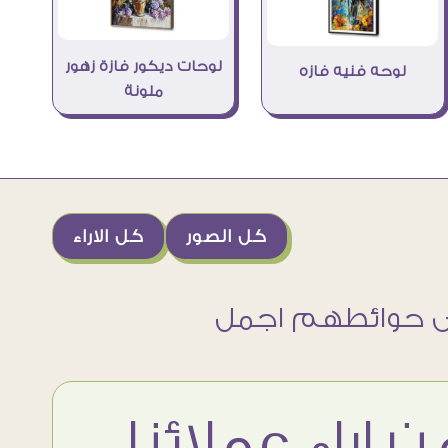
لوحات ديكور فازة زهور
لوحه فنيه فازه
ملونة
كل الصور
كل الاراء