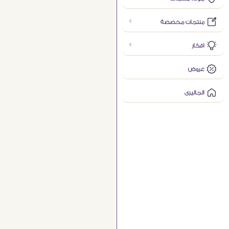
منتجات مخصصة
افكار
عروض
الجاليرى