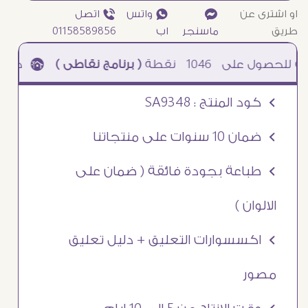
او اشترى عن
¥
₧ واتس
ƒ اتصل
طريق
ماسنجر
اب
01158589856
1046
نقطة
( برنامج نقاطى )
à خصم 5% للعملاء الجدد à شحن مجانى عند الشراء ب 4000 جنيه à
Ö كود المنتج : SA9348
Ö ضمان 10 سنوات على منتجاتنا
Ö طباعة بجودة فائقة ( ضمان على
الالوان )
Ö اكسسوارات التعليق + دليل تعليق
مصور