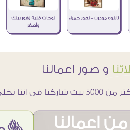
تابلوه مودرن – زهور حمراء
لوحات فنية زهور بينك
وأصفر
ئنا
و صور اعمالنا
 5000 بيت شاركنا فى اننا نخلى حوائطهم اجمل
ن اعمالنا
ëمن اراء عملائنا