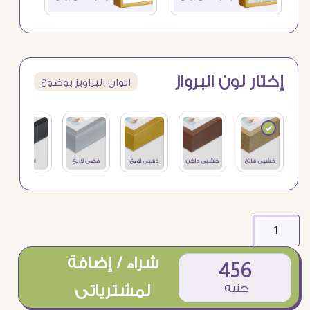
إختار لون البرواز
الوان البراويز بوضوح
شراء / إضافة
456
جنيه
لمشترياتى