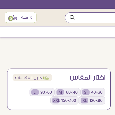
0
جنيه
0
اختار المقاس
í
دليل المقاسات
60×90 L
40×60 M
30×40 S
100×150 XXL
80×120 XL