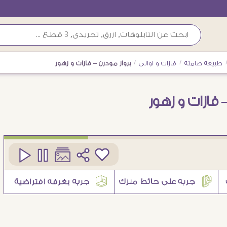
طبيعه صامتة
/
فازات و اوانى
/
برواز مودرن – فازات و زهور
– فازات و زهور
كود
SA9348
9