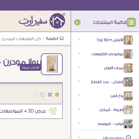
قائمة المنتجات
الرئيسية
/
كل التابلوهات المودرن
/
الأفضل ♥ Top 100
موضوعات التابلوهات
برواز مودرن 
الاكثر مبيعاً
درجات الالوان
الشكل – عدد القطع
|
نوع الفن
الغرفة – المكان
الوقت – الموسم
جودة منتجاتنا