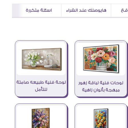
اقع
هايوصلك عند الشراء
اسئلة متكررة
لوحة فنية طبيعه صامتة
لوحات فنية لباقة زهور
للتأمل
مبهجة بألوان زاهية