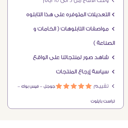
Ö وقت الانتاج من 5 الى 10 ايام
Ö التعديلات المتوفره على هذا التابلوه
Ö مواصفات التابلوهات ( الخامات و
الصناعة )
Ö شاهد صور لمنتجاتنا على الواقع
Ö سياسة إرجاع المنتجات
Ö تقييم
ááááá
جوجل –
فيس بوك –
تراست بايلوت