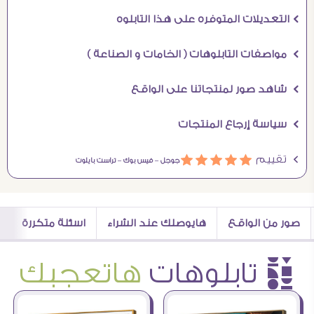
Ö التعديلات المتوفره على هذا التابلوه
Ö مواصفات التابلوهات ( الخامات و الصناعة )
Ö شاهد صور لمنتجاتنا على الواقع
Ö سياسة إرجاع المنتجات
Ö تقييم
ááááá
جوجل –
فيس بوك –
تراست بايلوت
صور من الواقع
هايوصلك عند الشراء
اسئلة متكررة
è تابلوهات
هاتعجبك