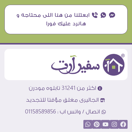
¥ ₧ ƒ ابعتلنا من هنا اللى محتاجه و
هانرد عليك فورا
اكثر من 31241 تابلوه مودرن
الجاليرى مغلق مؤقتا للتجديد
اتصال / واتس اب : 01158589856