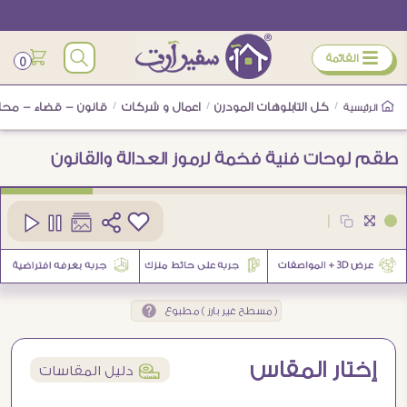
ÿ
القائمة
0
/
كل التابلوهات المودرن
/
اعمال و شركات
/
قانون - قضاء - محا
الرئيسية
طقم لوحات فنية فخمة لرموز العدالة والقانون
كود
SA105801
|
( مسطح غير بارز ) مطبوع
إختار المقاس
í
دليل المقاسات