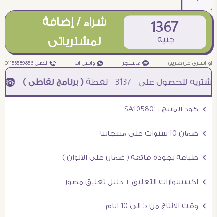
شراء / إضافة
1367
جنيه
لمشترياتى
او اشترى عن طريق
¥ ماسنجر
₧ واتس اب
ƒ اتصل 01158589856
3137
نقطة
( برنامج نقاطى )
à خصم 5% للعملاء الجدد à شحن مجانى عند الشراء ب 4000 جنيه à
Ö كود المنتج : SA105801
Ö ضمان 10 سنوات على منتجاتنا
Ö طباعة بجودة فائقة ( ضمان على الالوان )
Ö اكسسوارات التعليق + دليل تعليق مصور
Ö وقت الانتاج من 5 الى 10 ايام