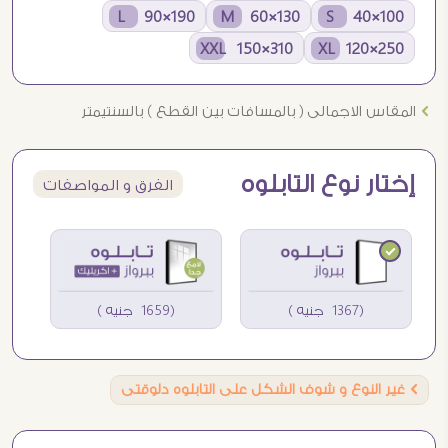
190×90 L
130×60 M
100×40 S
310×150 XXL
250×120 XL
Ö
المقاس الاجمالى ( بالمسافات بين القطع ) بالسنتيمتر
إختار نوع التابلوه
الفرق و المواصفات
(1367 جنيه )
(1659 جنيه )
Ö
غير النوع و شوف الشكل على التابلوه دلوقتى