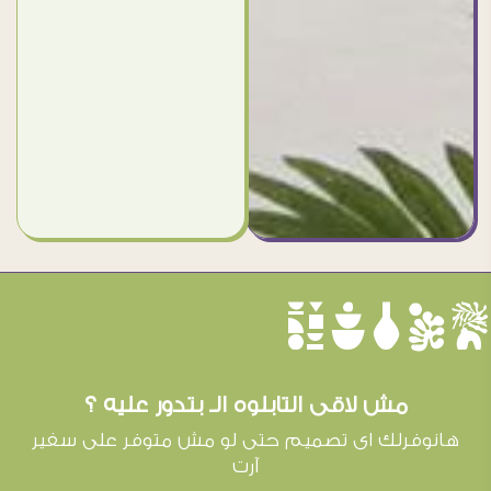
èûôçê
مش لاقى التابلوه الـ بتدور عليه ؟
هانوفرلك اى تصميم حتى لو مش متوفر على سفير
آرت