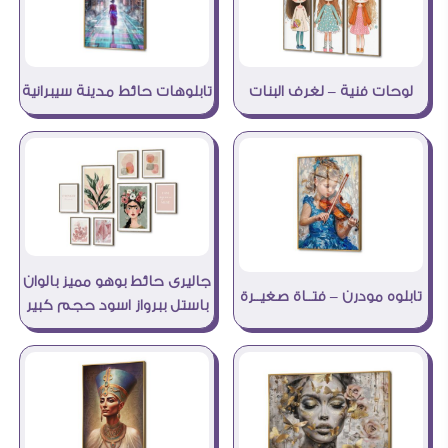
لوحات فنية – لغرف البنات
تابلوهات حائط مدينة سيبرانية
جاليرى حائط بوهو مميز بالوان
تابلوه مودرن – فتــاة صغيــرة
باستل ببرواز اسود حجم كبير