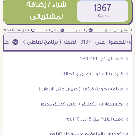
شراء / إضافة
1367
جنيه
لمشترياتى
او اشترى عن طريق
¥ ماسنجر
₧ واتس اب
ƒ اتصل 01158589856
3137
نقطة
( برنامج نقاطى )
à خصم 5% للعملاء الجدد à شحن مجانى عند الشراء ب 4000 جنيه à
Ö كود المنتج : SA94161
Ö ضمان 10 سنوات على منتجاتنا
Ö طباعة بجودة فائقة ( ضمان على الالوان )
Ö اكسسوارات التعليق + دليل تعليق مصور
Ö وقت الانتاج من 5 الى 10 ايام
Ö التعديلات المتوفره على هذا التابلوه