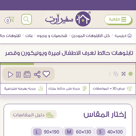
ÿ
القائمة
0
/
كل التابلوهات المودرن
/
شخصيات و وجوه
/
بنات
/
تابلوهات حا
الرئيسية
تابلوهات حائط لغرف الاطفال اميرة ويونيكورن وقصر
كود
SA94161
|
2
إختار المقاس
í
دليل المقاسات
190×90 L
130×60 M
100×40 S