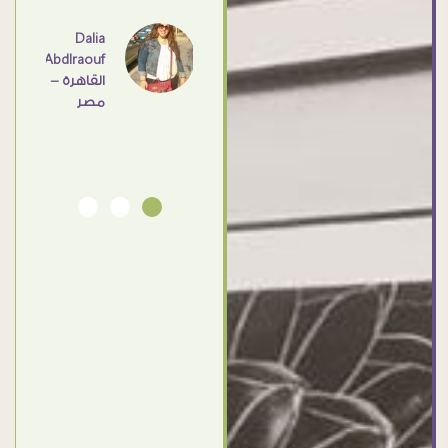
عامل
اهم
Dalia
Abdlraouf
القاهرة -
Ahmed
مصر
Elassi
بورسعيد
- مصر