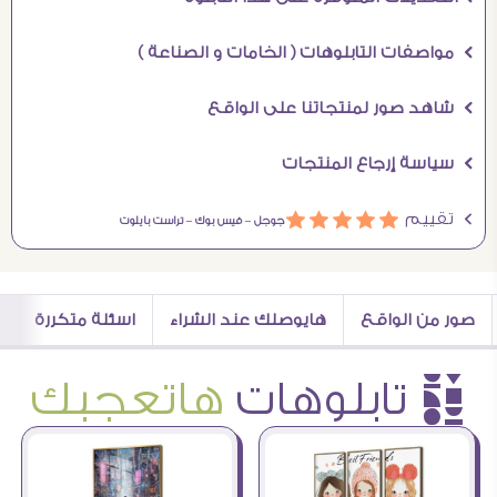
Ö مواصفات التابلوهات ( الخامات و الصناعة )
Ö شاهد صور لمنتجاتنا على الواقع
Ö سياسة إرجاع المنتجات
Ö تقييم
ááááá
جوجل –
فيس بوك –
تراست بايلوت
صور من الواقع
هايوصلك عند الشراء
اسئلة متكررة
è تابلوهات
هاتعجبك