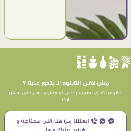
èûôçê
مش لاقى التابلوه الـ بتدور عليه ؟
هانوفرلك اى تصميم حتى لو مش متوفر على سفير
آرت
¥ ₧ ƒ ابعتلنا من هنا اللى محتاجه و
هانرد عليك فورا