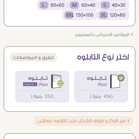
60×90 L
40×60 M
30×40 S
100×150 XXL
80×120 XL
Ö
المقاس الاجمالى بالسنتيمتر
اختر نوع التابلوه
الفرق و المواصفات
(456 جنيه )
(553 جنيه )
Ö
غير النوع و شوف الشكل على التابلوه دلوقتى