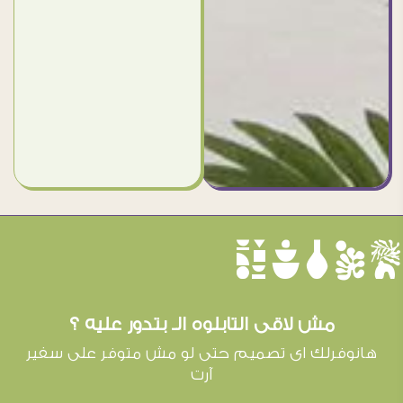
èûôçê
مش لاقى التابلوه الـ بتدور عليه ؟
هانوفرلك اى تصميم حتى لو مش متوفر على سفير
آرت