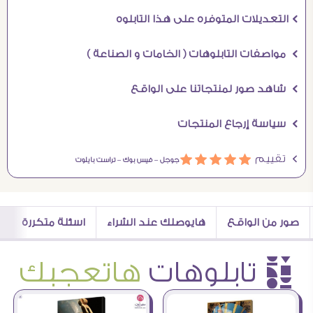
Ö التعديلات المتوفره على هذا التابلوه
Ö مواصفات التابلوهات ( الخامات و الصناعة )
Ö شاهد صور لمنتجاتنا على الواقع
Ö سياسة إرجاع المنتجات
Ö تقييم
ááááá
جوجل –
فيس بوك –
تراست بايلوت
صور من الواقع
هايوصلك عند الشراء
اسئلة متكررة
è تابلوهات
هاتعجبك