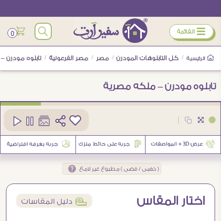
ÿ
القائمة
0
/
كل التابلوهات المودرن
/
مصر
/
مصر الفرعونية
/
تابلوه مودرن –
الرئيسية
تابلوه مودرن – ملكه مصرية
كود
SA75708
|
( ذهبى / فضى ) مطبوع غير لامع
اختار المقاس
í
دليل المقاسات