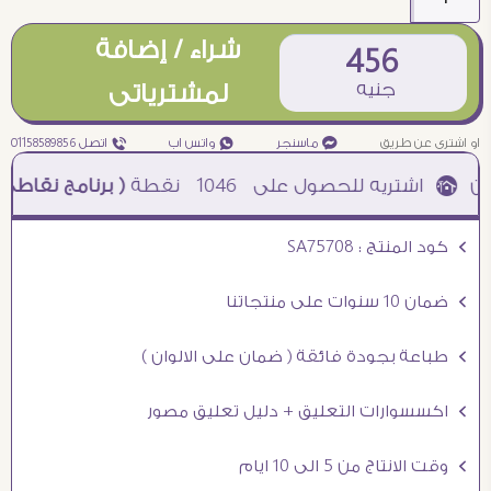
شراء / إضافة
456
جنيه
لمشترياتى
او اشترى عن طريق
¥ ماسنجر
₧ واتس اب
ƒ اتصل 01158589856
1046
نقطة
( برنامج نقاطى )
à خصم 5% للعملاء الجدد à شحن مجانى عند الشراء ب 4000 جنيه à
Ö كود المنتج : SA75708
Ö ضمان 10 سنوات على منتجاتنا
Ö طباعة بجودة فائقة ( ضمان على الالوان )
Ö اكسسوارات التعليق + دليل تعليق مصور
Ö وقت الانتاج من 5 الى 10 ايام