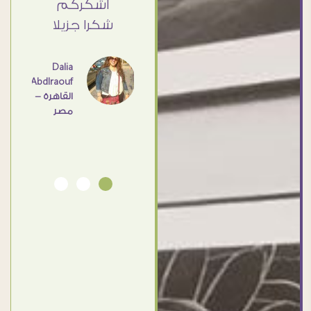
Elsayd
 كبير
اشكركم
القاهرة
ي حد
شكرا جزيلا
- مصر
عامل
اهم
Dalia
Abdlraouf
القاهرة -
Ahmed
مصر
Elassi
بورسعيد
- مصر