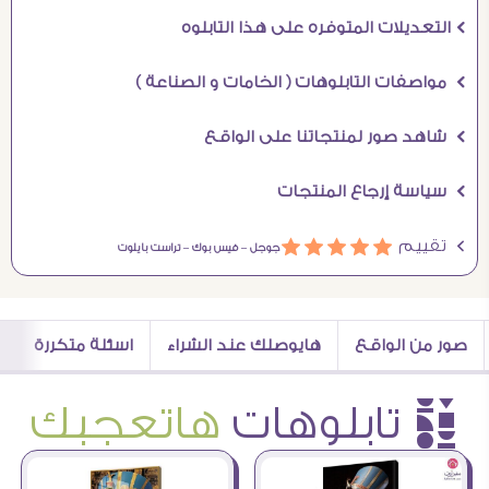
Ö التعديلات المتوفره على هذا التابلوه
Ö مواصفات التابلوهات ( الخامات و الصناعة )
Ö شاهد صور لمنتجاتنا على الواقع
Ö سياسة إرجاع المنتجات
Ö تقييم
ááááá
جوجل –
فيس بوك –
تراست بايلوت
صور من الواقع
هايوصلك عند الشراء
اسئلة متكررة
è تابلوهات
هاتعجبك