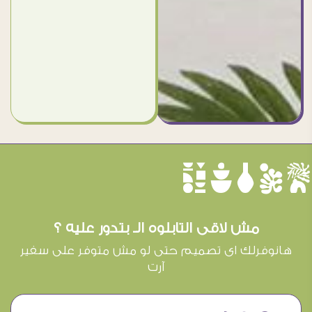
èûôçê
مش لاقى التابلوه الـ بتدور عليه ؟
هانوفرلك اى تصميم حتى لو مش متوفر على سفير
آرت