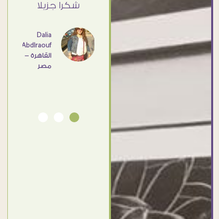
ي حد
شكرا جزيلا
- مصر
عامل
اهم
Dalia
Abdlraouf
القاهرة -
Ahmed
مصر
Elassi
بورسعيد
- مصر