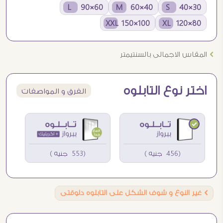
60×90 L
40×60 M
30×40 S
100×150 XXL
80×120 XL
Ö
المقاس الاجمالى بالسنتيمتر
اختر نوع التابلوه
الفرق و المواصفات
(456 جنيه )
(553 جنيه )
Ö
غير النوع و شوف الشكل على التابلوه دلوقتى