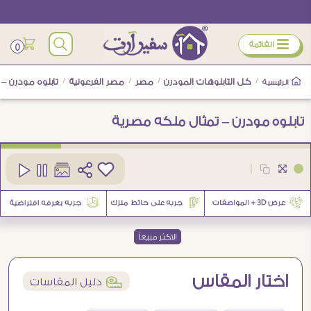
ÿ
القائمة
0
/
كل التابلوهات المودرن
/
مصر
/
مصر الفرعونية
/
تابلوه مودرن –
الرئيسية
تابلوه مودرن – تمثال ملكه مصرية
كود
SA75675
|
1
الاكثر مبيعاً
اختار المقاس
í
دليل المقاسات