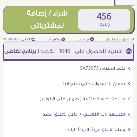
شراء / إضافة
456
جنيه
لمشترياتى
او اشترى عن طريق
¥ ماسنجر
₧ واتس اب
ƒ اتصل 01158589856
1046
نقطة
( برنامج نقاطى )
à خصم 5% للعملاء الجدد à شحن مجانى عند الشراء ب 4000 جنيه à
Ö كود المنتج : SA75675
Ö ضمان 10 سنوات على منتجاتنا
Ö طباعة بجودة فائقة ( ضمان على الالوان )
Ö اكسسوارات التعليق + دليل تعليق مصور
Ö وقت الانتاج من 5 الى 10 ايام