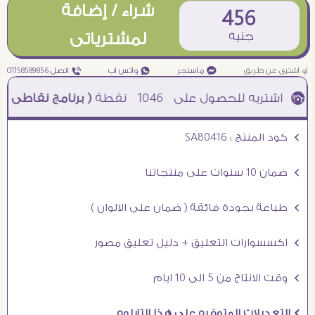
شراء / إضافة
456
جنيه
لمشترياتى
او اشترى عن طريق
¥ ماسنجر
₧ واتس اب
ƒ اتصل 01158589856
1046
نقطة
( برنامج نقاطى )
à خصم 5% للعملاء الجدد à شحن مجانى عند الشراء ب 4000 جنيه à
Ö كود المنتج : SA80416
Ö ضمان 10 سنوات على منتجاتنا
Ö طباعة بجودة فائقة ( ضمان على الالوان )
Ö اكسسوارات التعليق + دليل تعليق مصور
Ö وقت الانتاج من 5 الى 10 ايام
Ö التعديلات المتوفره على هذا التابلوه