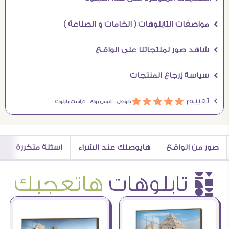
Ö مواصفات التابلوهات ( الخامات و الصناعة )
Ö شاهد صور لمنتجاتنا على الواقع
Ö سياسة إرجاع المنتجات
Ö تقييم
ááááá
جوجل –
فيس بوك –
تراست بايلوت
صور من الواقع
هايوصلك عند الشراء
اسئلة متكررة
è تابلوهات
هاتعجبك