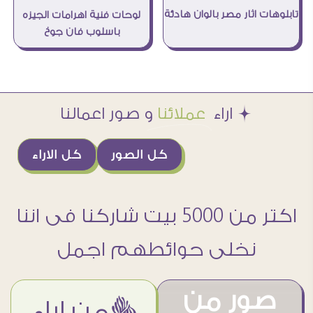
تابلوهات اثار مصر بالوان هادئة
لوحات فنية اهرامات الجيزه
باسلوب فان جوخ
Æ اراء
عملائنا
و صور اعمالنا
كل الصور
كل الاراء
اكتر من 5000 بيت شاركنا فى اننا
نخلى حوائطهم اجمل
صور من
ëمن اراء