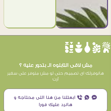
èûôçê
مش لاقى التابلوه الـ بتدور عليه ؟
هانوفرلك اى تصميم حتى لو مش متوفر على سفير
آرت
¥ ₧ ƒ ابعتلنا من هنا اللى محتاجه و
هانرد عليك فورا