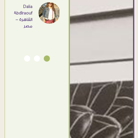
اهم
Dalia
Abdlraouf
القاهرة -
Ahmed
مصر
Elassi
بورسعيد
- مصر