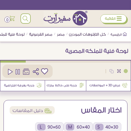
ÿ
القائمة
0
/
كل التابلوهات المودرن
/
مصر
/
مصر الفرعونية
/
لوحة فنية للمل
الرئيسية
لوحة فنية للملكه المصرية
كود
SA80416
|
اختار المقاس
í
دليل المقاسات
60×90 L
40×60 M
30×40 S